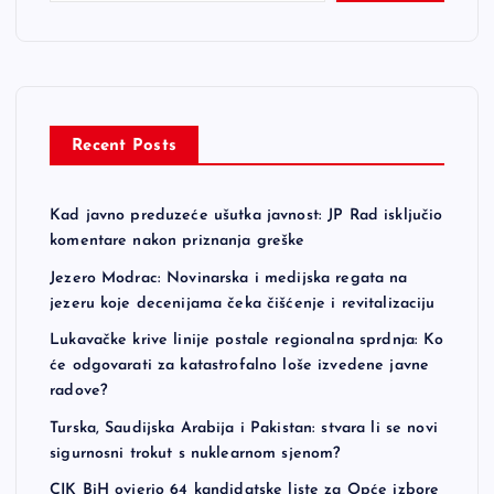
Recent Posts
Kad javno preduzeće ušutka javnost: JP Rad isključio
komentare nakon priznanja greške
Jezero Modrac: Novinarska i medijska regata na
jezeru koje decenijama čeka čišćenje i revitalizaciju
Lukavačke krive linije postale regionalna sprdnja: Ko
će odgovarati za katastrofalno loše izvedene javne
radove?
Turska, Saudijska Arabija i Pakistan: stvara li se novi
sigurnosni trokut s nuklearnom sjenom?
CIK BiH ovjerio 64 kandidatske liste za Opće izbore