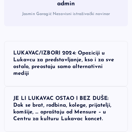
admin
Jasmin Garagić Nezavisni istraživački novinar
N
LUKAVAC/IZBORI 2024: Opoziciji u
a
Lukavcu za predstavljanje, kso i za sve
ostalo, preostaju samo alternativni
v
mediji
i
JE LI LUKAVAC OSTAO I BEZ DUŠE:
g
Dok se brat, rodbina, kolege, prijatelji,
komšije, … opraštaju od Mensure – u
a
Centru za kulturu Lukavac koncet.