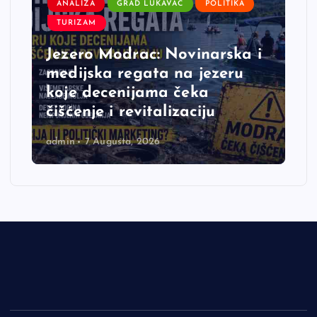
ANALIZA
GRAD LUKAVAC
VJEROVALI ILI NE
Lukavačke krive linije postale
regionalna sprdnja: Ko će
odgovarati za katastrofalno
loše izvedene javne radove?
admin
7 Augusta, 2026