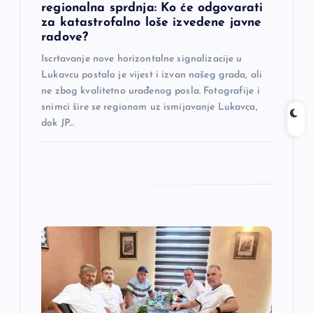
k
regionalna sprdnja: Ko će odgovarati
za katastrofalno loše izvedene javne
a
radove?
Iscrtavanje nove horizontalne signalizacije u
Lukavcu postalo je vijest i izvan našeg grada, ali
ne zbog kvalitetno urađenog posla. Fotografije i
snimci šire se regionom uz ismijavanje Lukavca,
dok JP…