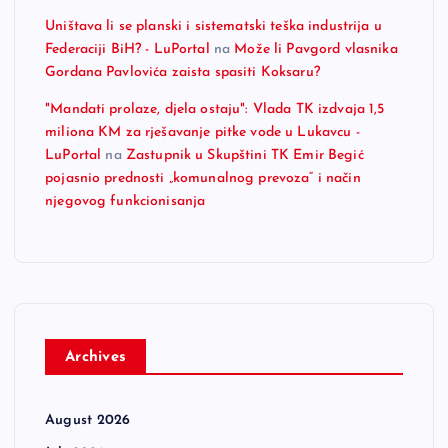
Uništava li se planski i sistematski teška industrija u
Federaciji BiH? - LuPortal
na
Može li Pavgord vlasnika
Gordana Pavlovića zaista spasiti Koksaru?
"Mandati prolaze, djela ostaju": Vlada TK izdvaja 1,5
miliona KM za rješavanje pitke vode u Lukavcu -
LuPortal
na
Zastupnik u Skupštini TK Emir Begić
pojasnio prednosti „komunalnog prevoza“ i način
njegovog funkcionisanja
Archives
August 2026