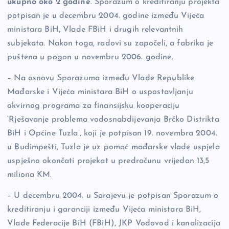
ukupno oko 2 godine
. Sporazum o kreditiranju projekta
potpisan je u decembru 2004. godine između Vijeća
ministara BiH, Vlade FBiH i drugih relevantnih
subjekata. Nakon toga, radovi su započeli, a fabrika je
puštena u pogon u novembru 2006. godine.
– Na osnovu Sporazuma između Vlade Republike
Mađarske i Vijeća ministara BiH o uspostavljanju
okvirnog programa za finansijsku kooperaciju
‘Rješavanje problema vodosnabdijevanja Brčko Distrikta
BiH i Općine Tuzla’, koji je potpisan 19. novembra 2004.
u Budimpešti, Tuzla je uz pomoć mađarske vlade uspjela
uspješno okončati projekat u predračunu vrijedan 13,5
miliona KM.
– U decembru 2004. u Sarajevu je potpisan Sporazum o
kreditiranju i garanciji između Vijeća ministara BiH,
Vlade Federacije BiH (FBiH), JKP Vodovod i kanalizacija