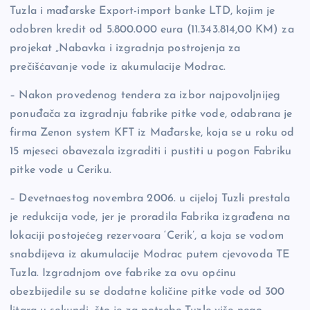
Tuzla i mađarske Export-import banke LTD, kojim je
odobren kredit od 5.800.000 eura (11.343.814,00 KM) za
projekat „Nabavka i izgradnja postrojenja za
prečišćavanje vode iz akumulacije Modrac.
– Nakon provedenog tendera za izbor najpovoljnijeg
ponuđača za izgradnju fabrike pitke vode, odabrana je
firma Zenon system KFT iz Mađarske, koja se u roku od
15 mjeseci obavezala izgraditi i pustiti u pogon Fabriku
pitke vode u Ceriku.
– Devetnaestog novembra 2006. u cijeloj Tuzli prestala
je redukcija vode, jer je proradila Fabrika izgrađena na
lokaciji postojećeg rezervoara ‘Cerik’, a koja se vodom
snabdijeva iz akumulacije Modrac putem cjevovoda TE
Tuzla. Izgradnjom ove fabrike za ovu općinu
obezbijedile su se dodatne količine pitke vode od 300