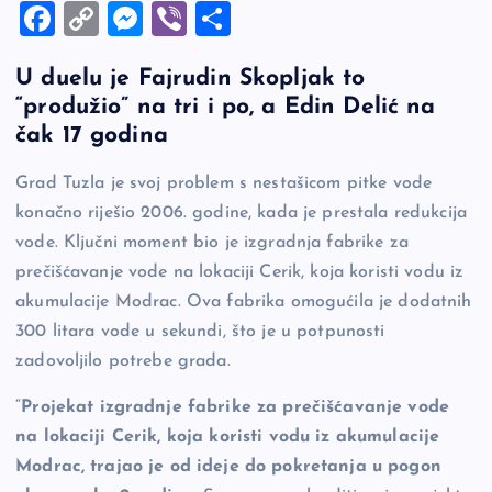
F
C
M
Vi
S
a
o
es
b
h
U duelu je Fajrudin Skopljak to
c
p
se
er
ar
“produžio” na tri i po, a Edin Delić na
e
y
n
e
čak 17 godina
b
Li
g
Grad Tuzla je svoj problem s nestašicom pitke vode
o
n
er
konačno riješio 2006. godine, kada je prestala redukcija
o
k
vode. Ključni moment bio je izgradnja fabrike za
k
prečišćavanje vode na lokaciji Cerik, koja koristi vodu iz
akumulacije Modrac. Ova fabrika omogućila je dodatnih
300 litara vode u sekundi, što je u potpunosti
zadovoljilo potrebe grada.
“
Projekat izgradnje fabrike za prečišćavanje vode
na lokaciji Cerik, koja koristi vodu iz akumulacije
Modrac, trajao je od ideje do pokretanja u pogon