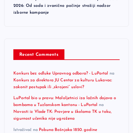
2026: Od sada i zvanično počinje strožiji nadzor
izborne kampanje
Recent Comments
Konkurs bez odluke Upravnog odbora? - LuPortal
na
Konkurs za direktora JU Centar za kulturu Lukavac:
zakonit postupak ili „skrojeni“ uslovi?
LuPortal bio u pravu: Maloljetnici iza lažnih dojava o
bombama u Tuzlanskom kantonu - LuPortal
na
Novosti iz Vlade TK: Provjere u školama TK u toku,
sigurnost učenika nije ugrožena
Istraživač
na
Pobuna Bošnjaka 1850. godine