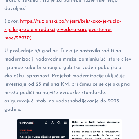
litara u sekundi, što je za potrebe Tuzle više nego
dovoljno.”
(Izvor:
https://tuzlanski.ba/vijesti/bih/kako-je-tuzla-
rijeila-problem-redukcije-vode-a-sarajevo-to-ne-
moe/22970)
U posljednje 3,5 godine, Tuzla je nastavila raditi na
modernizaciji vodovodne mreže, zamjenjujući stare cijevi
i pumpe kako bi smanjila gubitke vode i poboljšala
ekološku ispravnost. Projekat modernizacije uključuje
investiciju od 25 miliona KM, pri čemu će se cjelokupna
mreža podići na najviše evropske standarde,
osiguravajući stabilno vodosnabdijevanje do 2035.
godine.