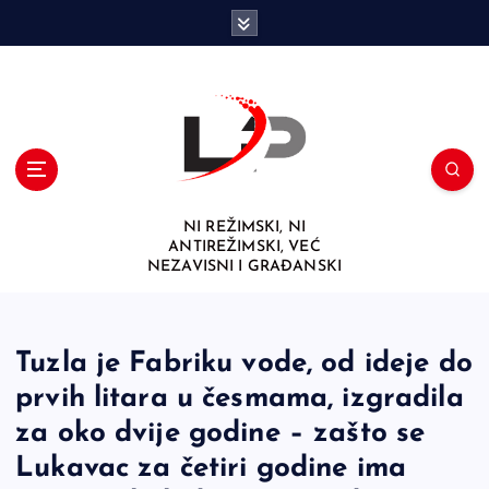
S
k
i
p
t
o
c
o
n
NI REŽIMSKI, NI
t
ANTIREŽIMSKI, VEĆ
e
NEZAVISNI I GRAĐANSKI
n
t
Tuzla je Fabriku vode, od ideje do
prvih litara u česmama, izgradila
za oko dvije godine – zašto se
Lukavac za četiri godine ima