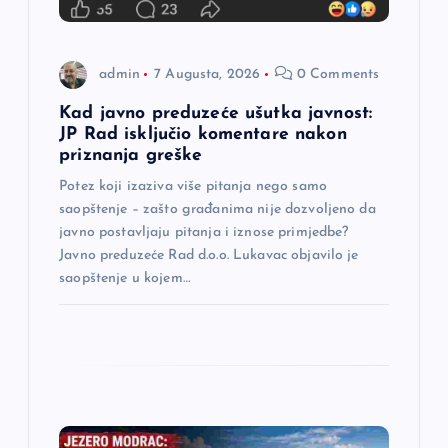
a
n
admin
7 Augusta, 2026
0 Comments
a
Kad javno preduzeće ušutka javnost:
JP Rad isključio komentare nakon
priznanja greške
k
Potez koji izaziva više pitanja nego samo
a
saopštenje – zašto građanima nije dozvoljeno da
javno postavljaju pitanja i iznose primjedbe?
Javno preduzeće Rad d.o.o. Lukavac objavilo je
saopštenje u kojem…