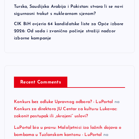
Turska, Saudijska Arabija i Pakistan: stvara li se novi
sigurnosni trokut s nuklearnom sjenom?
CIK BiH ovjerio 64 kandidatske liste za Opće izbore
2026: Od sada i zvanično počinje strožiji nadzor
izborne kampanje
Recent Comments
Konkurs bez odluke Upravnog odbora? - LuPortal
na
Konkurs za direktora JU Centar za kulturu Lukavac:
zakonit postupak ili „skrojeni“ uslovi?
LuPortal bio u pravu: Maloljetnici iza lažnih dojava o
bombama u Tuzlanskom kantonu - LuPortal
na