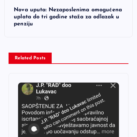
i
Nova uputa: Nezaposlenima omogućena
uplata do tri godine staža za odlazak u
g
penziju
a
c
Related Posts
i
j
a
č
l