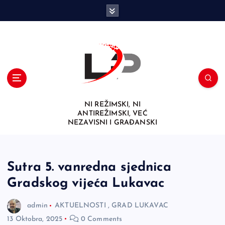
S
k
i
p
t
o
c
o
n
NI REŽIMSKI, NI
t
ANTIREŽIMSKI, VEĆ
e
NEZAVISNI I GRAĐANSKI
n
t
Sutra 5. vanredna sjednica
Gradskog vijeća Lukavac
admin
AKTUELNOSTI
,
GRAD LUKAVAC
13 Oktobra, 2025
0 Comments