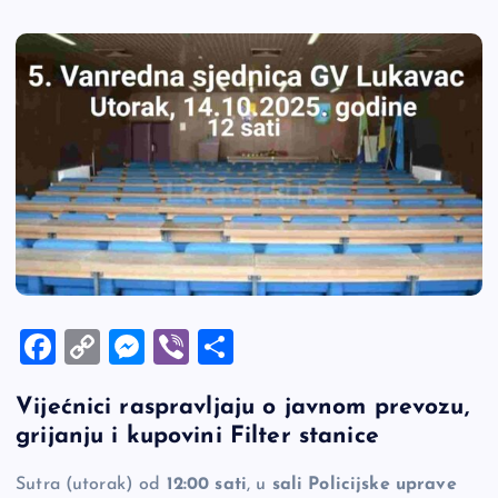
F
C
M
Vi
S
a
o
es
b
h
Vijećnici raspravljaju o javnom prevozu,
c
p
se
er
ar
grijanju i kupovini Filter stanice
e
y
n
e
b
Li
g
Sutra (utorak) od
12:00 sati
, u
sali Policijske uprave