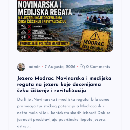
admin
7 Augusta, 2026
0 Comments
Jezero Modrac: Novinarska i medijska
regata na jezeru koje decenijama
čeka čišćenje i revitalizaciju
Da li je „Novinarska i medijska regata“ bila samo
promocija turističkog potencijala Modraca ili i
nešto malo više u kontekstu skorih izbora? Dok se
javnosti predstavljaju površinske ljepote jezera,
ostaju…