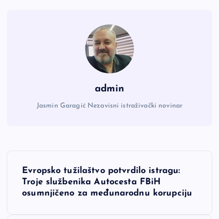
admin
Jasmin Garagić Nezavisni istraživački novinar
N
Evropsko tužilaštvo potvrdilo istragu:
a
Troje službenika Autocesta FBiH
osumnjičeno za međunarodnu korupciju
v