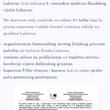
Lukavac
, biće održana
5. vanredna sjednica Gradskog
o
n
er
vijeća Lukavac
.
o
k
k
Na dnevnom redu suptinski se nalaze
tri tačke
koje bi,
prema najavama, trebale donijeti značajne odluke za
građane Lukavca:
organizovanje komunalnog javnog linijskog prevoza
putnika
na teritoriji Grada Lukavca,
izmjene uslova za priključenje
na
toplotnu mrežu
i
korekcija cijena daljinskog grijanja
,
kupovina Filter stanice
i
bunara
koji se nalazi
preko
puta postojećeg postrojenja
.