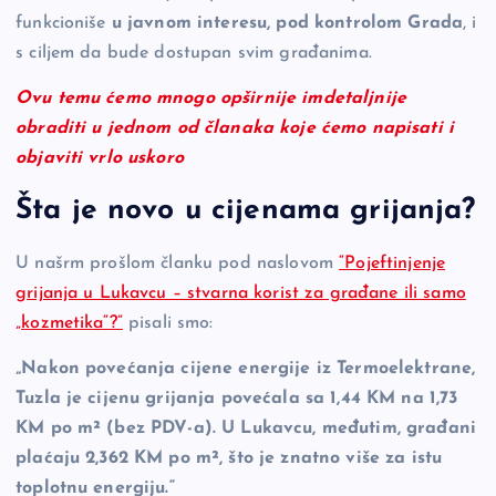
funkcioniše
u javnom interesu, pod kontrolom Grada
, i
s ciljem da bude dostupan svim građanima.
Ovu temu ćemo mnogo opširnije imdetaljnije
obraditi u jednom od članaka koje ćemo napisati i
objaviti vrlo uskoro
Šta je novo u cijenama grijanja?
U našrm prošlom članku pod naslovom
“Pojeftinjenje
grijanja u Lukavcu – stvarna korist za građane ili samo
„kozmetika“?”
pisali smo:
„Nakon povećanja cijene energije iz Termoelektrane,
Tuzla je cijenu grijanja povećala sa 1,44 KM na 1,73
KM po m² (bez PDV-a). U Lukavcu, međutim, građani
plaćaju 2,362 KM po m², što je znatno više za istu
toplotnu energiju.“