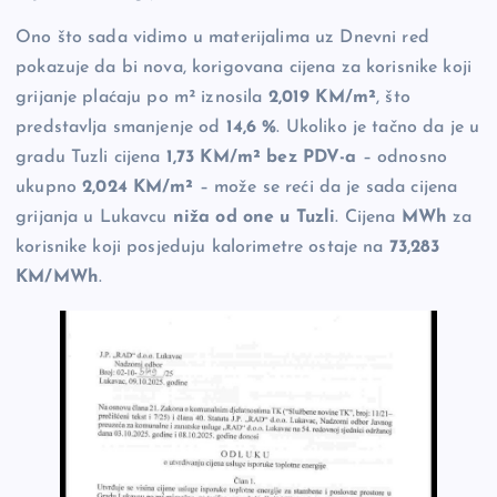
Ono što sada vidimo u materijalima uz Dnevni red
pokazuje da bi nova, korigovana cijena za korisnike koji
grijanje plaćaju po m² iznosila
2,019 KM/m²
, što
predstavlja smanjenje od
14,6 %
. Ukoliko je tačno da je u
gradu Tuzli cijena
1,73 KM/m² bez PDV-a
– odnosno
ukupno
2,024 KM/m²
– može se reći da je sada cijena
grijanja u Lukavcu
niža od one u Tuzli
. Cijena
MWh
za
korisnike koji posjeduju kalorimetre ostaje na
73,283
KM/MWh
.