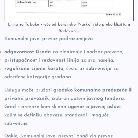
Linija za Tabake kreće od benzinske “Nasko” i ide preko klizišta u
Radovancu
Komunalni javni prevoz podrazumijeva:
odgovornost Grada
za planiranje i nadzor prevoza,
pristupačnost i redovnost linija
za sva naselja,
regulisane cijene karata
, često uz
subvencije
za
određene kategorije građana.
Uslugu može pružati
gradsko komunalno preduzeće
ili
privatni prevoznik
, izabran putem
javnog tendera
.
Grad s prevoznikom sklapa
ugovor o javnoj usluzi
,
kojim se definišu obaveze, standardi i moguće
subvencije.
Dakle, „komunalni javni prevoz“ znači da prevoz