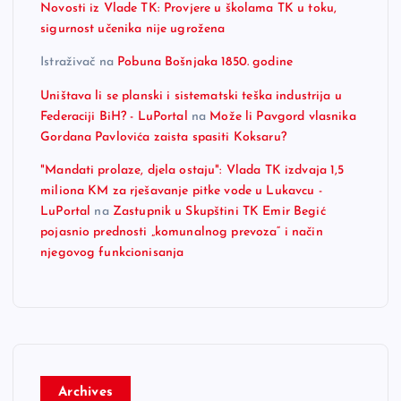
Novosti iz Vlade TK: Provjere u školama TK u toku,
sigurnost učenika nije ugrožena
Istraživač
na
Pobuna Bošnjaka 1850. godine
Uništava li se planski i sistematski teška industrija u
Federaciji BiH? - LuPortal
na
Može li Pavgord vlasnika
Gordana Pavlovića zaista spasiti Koksaru?
"Mandati prolaze, djela ostaju": Vlada TK izdvaja 1,5
miliona KM za rješavanje pitke vode u Lukavcu -
LuPortal
na
Zastupnik u Skupštini TK Emir Begić
pojasnio prednosti „komunalnog prevoza“ i način
njegovog funkcionisanja
Archives