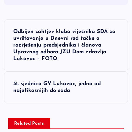
N
Odbijen zahtjev kluba vijećnika SDA za
a
uvrštavanje u Dnevni red tačke o
razrješenju predsjednika i članova
v
Upravnog odbora JZU Dom zdravlja
Lukavac – FOTO
i
g
31. sjednica GV Lukavac, jedna od
najefikasnijih do sada
a
c
i
Related Posts