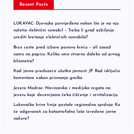
Recent Posts
LUKAVAC: Djevojka povrijeđena nakon što je na nju
naletio rlektrični romobil – Treba li grad ozbiljnije
urediti kretanje električnih romobila?
Brze ceste pred izbore ponovo kreću – ali zasad
samo na papiru: Koliko smo stvarno daleko od prvog
kilometra?
Kad javno preduzeće ušutka javnost: JP Rad isključio
komentare nakon priznanja greške
Jezero Modrac: Novinarska i medijska regata na
jezeru koje decenijama čeka čišćenje i revitalizaciju
Lukavačke krive linije postale regionalna sprdnja: Ko
će odgovarati za katastrofalno loše izvedene javne
radove?