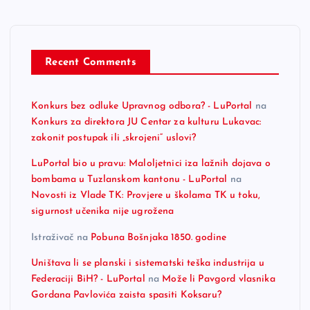
Recent Comments
Konkurs bez odluke Upravnog odbora? - LuPortal
na
Konkurs za direktora JU Centar za kulturu Lukavac:
zakonit postupak ili „skrojeni“ uslovi?
LuPortal bio u pravu: Maloljetnici iza lažnih dojava o
bombama u Tuzlanskom kantonu - LuPortal
na
Novosti iz Vlade TK: Provjere u školama TK u toku,
sigurnost učenika nije ugrožena
Istraživač
na
Pobuna Bošnjaka 1850. godine
Uništava li se planski i sistematski teška industrija u
Federaciji BiH? - LuPortal
na
Može li Pavgord vlasnika
Gordana Pavlovića zaista spasiti Koksaru?