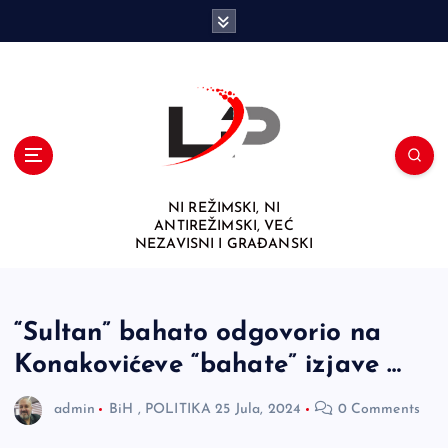
S
k
i
p
t
o
c
o
n
NI REŽIMSKI, NI
t
ANTIREŽIMSKI, VEĆ
e
NEZAVISNI I GRAĐANSKI
n
t
“Sultan” bahato odgovorio na
Konakovićeve “bahate” izjave …
admin
BiH
,
POLITIKA
25 Jula, 2024
0 Comments