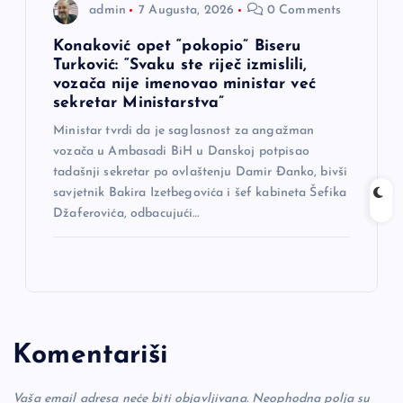
admin
7 Augusta, 2026
0 Comments
Konaković opet “pokopio” Biseru
Turković: “Svaku ste riječ izmislili,
vozača nije imenovao ministar već
sekretar Ministarstva”
Ministar tvrdi da je saglasnost za angažman
vozača u Ambasadi BiH u Danskoj potpisao
tadašnji sekretar po ovlaštenju Damir Đanko, bivši
savjetnik Bakira Izetbegovića i šef kabineta Šefika
Džaferovića, odbacujući…
Komentariši
Vaša email adresa neće biti objavljivana.
Neophodna polja su