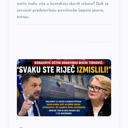
nešto malo više u kontekstu skorih izbora? Dok se
javnosti predstavljaju površinske ljepote jezera,
ostaju…