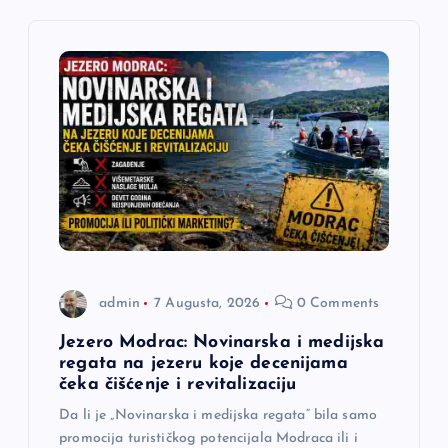
j
a
č
l
a
n
admin
7 Augusta, 2026
0 Comments
a
Jezero Modrac: Novinarska i medijska
regata na jezeru koje decenijama
k
čeka čišćenje i revitalizaciju
a
Da li je „Novinarska i medijska regata“ bila samo
promocija turističkog potencijala Modraca ili i