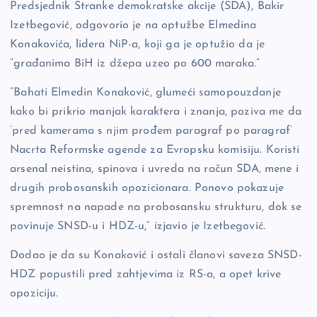
b
Li
g
Predsjednik Stranke demokratske akcije (SDA), Bakir
Izetbegović, odgovorio je na optužbe Elmedina
o
n
er
Konakovića, lidera NiP-a, koji ga je optužio da je
o
k
“građanima BiH iz džepa uzeo po 600 maraka.”
k
“Bahati Elmedin Konaković, glumeći samopouzdanje
kako bi prikrio manjak karaktera i znanja, poziva me da
‘pred kamerama s njim prođem paragraf po paragraf’
Nacrta Reformske agende za Evropsku komisiju. Koristi
arsenal neistina, spinova i uvreda na račun SDA, mene i
drugih probosanskih opozicionara. Ponovo pokazuje
spremnost na napade na probosansku strukturu, dok se
povinuje SNSD-u i HDZ-u,” izjavio je Izetbegović.
Dodao je da su Konaković i ostali članovi saveza SNSD-
HDZ popustili pred zahtjevima iz RS-a, a opet krive
opoziciju.