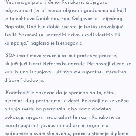
“Već mnogo puta viđeno. Konaković izbjegava
odgovornost jer bi morao objasniti građanima od kojih
je to zahtjeva Dodik odustao. Odgovor je – nijednog.
Naprotiv, Dodik je dobio sve što je tražio zahvaljujući
Trojki. Spremni su unazaditi državu radi vlastitih PR
kampanja,” naglasio je Izetbegović.
“SDA ima timove stručnjaka koji prate sve procese,
uključujući Nacrt Reformske agende. Ne postoji cijena za
koju bismo ispunjavali ultimatume suprotne interesima
države,” dodao je.
“Konaković je pokazao da je spreman na to, očito
plaćajući dug partnerima iz vlasti. Pokušaji da se važna
pitanja svedu na personalni nivo samo dodatno
pokazuju njegovu nedoraslost funkciji. Konaković će
morati pojasniti javnosti i nadležnim organima
nedoumice o svom školovanju, procesu sticanja diploma,