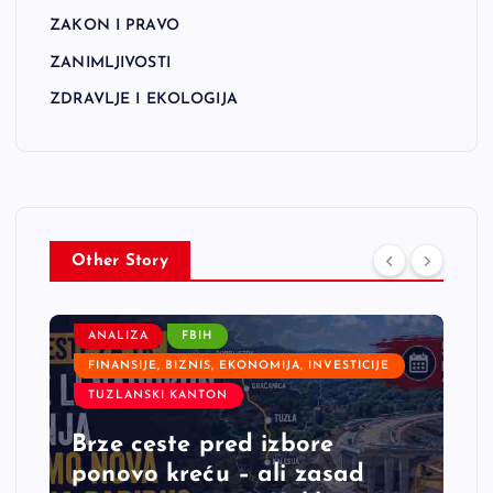
ZAKON I PRAVO
ZANIMLJIVOSTI
ZDRAVLJE I EKOLOGIJA
Other Story
ANALIZA
FBIH
FINANSIJE, BIZNIS, EKONOMIJA, INVESTICIJE
TUZLANSKI KANTON
Brze ceste pred izbore
ponovo kreću – ali zasad