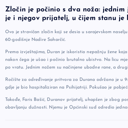
a
o
es
b
h
Zločin je počinio s dva noža: jednim
c
p
se
er
ar
je i njegov prijatelj, u čijem stanu je
e
y
n
e
b
Li
g
Ovo je stravičan zločin koji se desio u sarajevskom naselj
o
n
er
60-godišnje Nadire Saharčić.
o
k
Prema izvještajima, Duran je iskoristio nepažnju žene koja
k
nakon čega je ušao i počinio brutalno ubistvo. Na licu m
po vratu. Jednim nožem su načinjene ubodne rane, a drugi
Ročište za određivanje pritvora za Durana održano je u 9:
gdje je bio hospitaliziran na Psihijatriji. Pokušao je pobjeći
Takođe, Faris Bašić, Duranov prijatelj, uhapšen je zbog p
obavljanju dužnosti. Njemu je Općinski sud odredio jednom