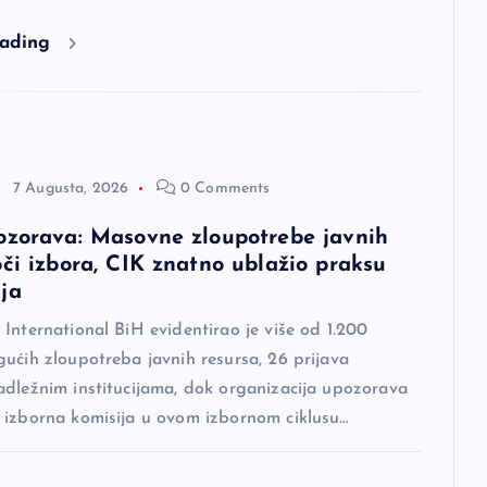
eading
7 Augusta, 2026
0 Comments
ozorava: Masovne zloupotrebe javnih
oči izbora, CIK znatno ublažio praksu
ja
International BiH evidentirao je više od 1.200
ućih zloupotreba javnih resursa, 26 prijava
adležnim institucijama, dok organizacija upozorava
 izborna komisija u ovom izbornom ciklusu…