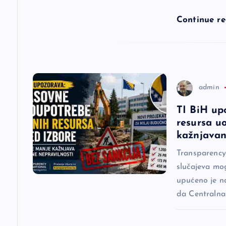
l
Continue r
a
n
a
admin
TI BiH up
k
resursa u
kažnjavan
a
Transparency 
slučajeva mog
upućeno je n
da Centralna