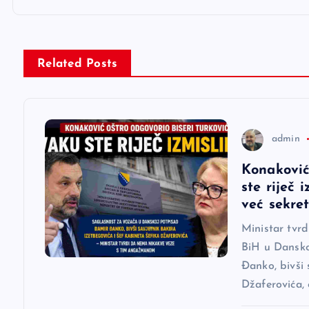
i
g
Related Posts
a
c
admin
i
Konaković
ste riječ 
j
već sekre
Ministar tvr
a
BiH u Dansko
Đanko, bivši 
č
Džaferovića,