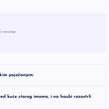
i novinar
kim pojačanjem.
red kuće starog imama, i na haubi razastrli