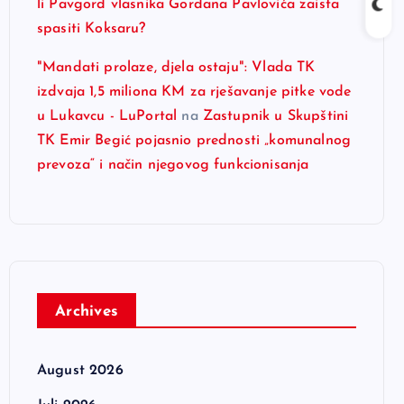
li Pavgord vlasnika Gordana Pavlovića zaista
spasiti Koksaru?
"Mandati prolaze, djela ostaju": Vlada TK
izdvaja 1,5 miliona KM za rješavanje pitke vode
u Lukavcu - LuPortal
na
Zastupnik u Skupštini
TK Emir Begić pojasnio prednosti „komunalnog
prevoza“ i način njegovog funkcionisanja
Archives
August 2026