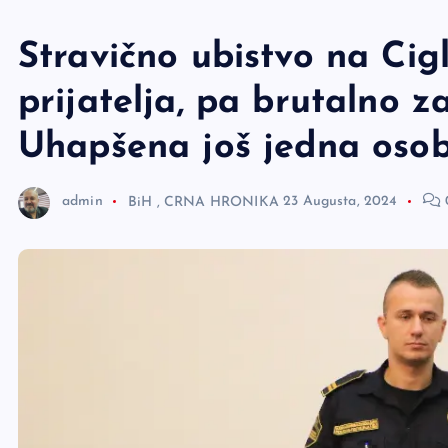
e
r
Stravično ubistvo na Ci
prijatelja, pa brutalno z
Uhapšena još jedna osob
admin
BiH
,
CRNA HRONIKA
23 Augusta, 2024