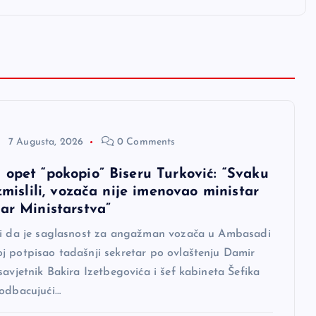
7 Augusta, 2026
0 Comments
 opet “pokopio” Biseru Turković: “Svaku
izmislili, vozača nije imenovao ministar
tar Ministarstva”
di da je saglasnost za angažman vozača u Ambasadi
j potpisao tadašnji sekretar po ovlaštenju Damir
savjetnik Bakira Izetbegovića i šef kabineta Šefika
 odbacujući…