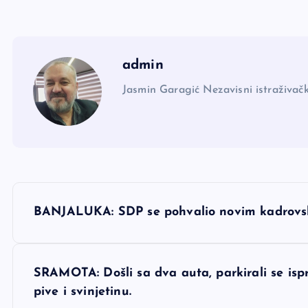
admin
Jasmin Garagić Nezavisni istraživačk
N
BANJALUKA: SDP se pohvalio novim kadrovs
a
v
SRAMOTA: Došli sa dva auta, parkirali se isp
pive i svinjetinu.