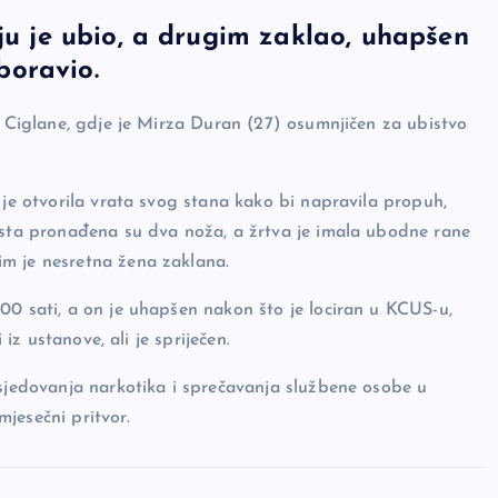
 ju je ubio, a drugim zaklao, uhapšen
 boravio.
u Ciglane, gdje je Mirza Duran (27) osumnjičen za ubistvo
 je otvorila vrata svog stana kako bi napravila propuh,
jesta pronađena su dva noža, a žrtva je imala ubodne rane
m je nesretna žena zaklana.
00 sati, a on je uhapšen nakon što je lociran u KCUS-u,
 iz ustanove, ali je spriječen.
osjedovanja narkotika i sprečavanja službene osobe u
jesečni pritvor.