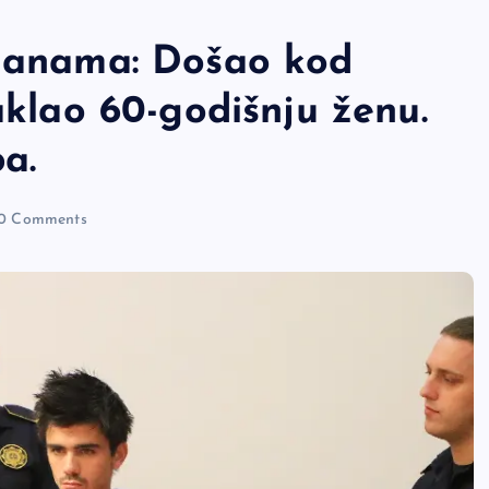
glanama: Došao kod
aklao 60-godišnju ženu.
a.
0 Comments