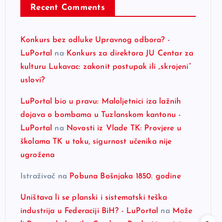
Recent Comments
Konkurs bez odluke Upravnog odbora? -
LuPortal
na
Konkurs za direktora JU Centar za
kulturu Lukavac: zakonit postupak ili „skrojeni“
uslovi?
LuPortal bio u pravu: Maloljetnici iza lažnih
dojava o bombama u Tuzlanskom kantonu -
LuPortal
na
Novosti iz Vlade TK: Provjere u
školama TK u toku, sigurnost učenika nije
ugrožena
Istraživač
na
Pobuna Bošnjaka 1850. godine
Uništava li se planski i sistematski teška
industrija u Federaciji BiH? - LuPortal
na
Može