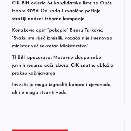
CIK BiH ovjerio 64 kandidatske liste za Opće
izbore 2026: Od sada i zvanično počinje
strožiji nadzor izborne kampanje
Konaković opet “pokopio” Biseru Turković:
“Svaku ste riječ izmislili, vozača nije imenovao
ministar već sekretar Ministarstva”
TI BiH upozorava: Masovne zloupotrebe
javnih resursa uoči izbora, CIK znatno ublažio
praksu kažnjavanja
Investicije mogu izgraditi bunare i cjevovode,
ali ne mogu stvoriti vodu