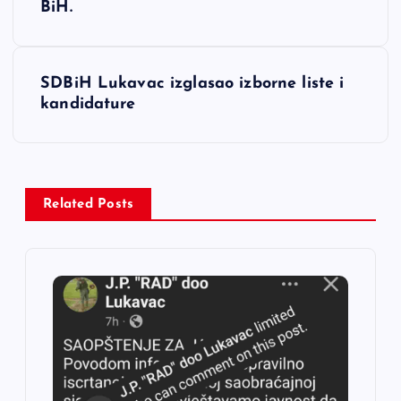
BiH.
v
i
SDBiH Lukavac izglasao izborne liste i
kandidature
g
a
c
Related Posts
i
j
a
č