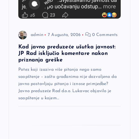
l
a
admin
7 Augusta, 2026
0 Comments
n
Kad javno preduzeće ušutka javnost:
a
JP Rad isključio komentare nakon
priznanja greške
k
Potez koji izaziva više pitanja nego samo
saopštenje – zašto građanima nije dozvoljeno da
a
javno postavljaju pitanja i iznose primjedbe?
Javno preduzeće Rad d.o.o. Lukavac objavilo je
saopštenje u kojem…