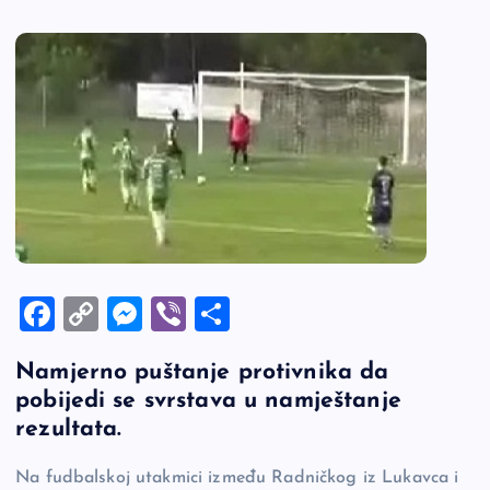
F
C
M
Vi
S
a
o
es
b
h
Namjerno puštanje protivnika da
c
p
se
er
ar
pobijedi se svrstava u namještanje
e
y
n
e
rezultata.
b
Li
g
Na fudbalskoj utakmici između Radničkog iz Lukavca i
o
n
er