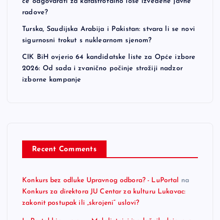
će odgovarati za katastrofalno loše izvedene javne
radove?
Turska, Saudijska Arabija i Pakistan: stvara li se novi
sigurnosni trokut s nuklearnom sjenom?
CIK BiH ovjerio 64 kandidatske liste za Opće izbore
2026: Od sada i zvanično počinje strožiji nadzor
izborne kampanje
Recent Comments
Konkurs bez odluke Upravnog odbora? - LuPortal
na
Konkurs za direktora JU Centar za kulturu Lukavac:
zakonit postupak ili „skrojeni“ uslovi?