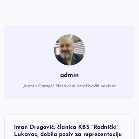
admin
Jasmin Garagić Nezavisni istraživački novinar
N
Iman Drugović, članica KBS “Radnički”
a
Lukavac, dobila poziv za reprezentaciju