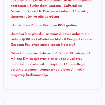
LuPortal bio u pravu: Maloljetnici iza lažnih dojava o
bombama u Tuzlanskom kantonu - LuPortal
na
Novosti iz Vlade TK: Provjere u školama TK u toku,
sigurnost učenika nije ugrožena
Istraživač
na
Pobuna Bošnjaka 1850. godine
Uništava li se planski i sistematski teška industrija u
Federaciji BiH? - LuPortal
na
Može li Pavgord vlasnika
Gordana Pavlovića zaista spasiti Koksaru?
"Mandati prolaze, djela ostaju": Vlada TK izdvaja 1,5
miliona KM za rješavanje pitke vode u Lukavcu -
LuPortal
na
Zastupnik u Skupštini TK Emir Begić
pojasnio prednosti „komunalnog prevoza“ i način
njegovog funkcionisanja