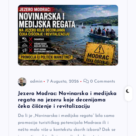
admin
7 Augusta, 2026
0 Comments
Jezero Modrac: Novinarska i medijska
regata na jezeru koje decenijama
čeka čišćenje i revitalizaciju
Da li je „Novinarska i medijska regata“ bila samo
promocija turističkog potencijala Modraca ili i
nešto malo više u kontekstu skorih izbora? Dok se