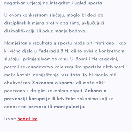
negativan utjecaj na integritet i ugled sporta.
U ovom konkretnom slučaju, moglo bi doći do
disciplinskih mjera protiv oba tima, uključujući
diskvalifikaciju ili oduzimanje bodova.
Namještanje rezultata u sportu može biti tretirano i kao
krivično djelo u Federaciji BiH, ali to ovisi o konkretnom
slučaju i primjenjivom zakonu. U Bosni i Hercegovini,
postoji zakonodavstvo koje regulira sportske aktivnosti i
može kazniti namještanje rezultata. To bi moglo biti
obuhvaćeno
Zakonom o sportu
, ali može biti i
povezano s drugim zakonima poput
Zakona o
prevenciji korupcije
ili krivičnim zakonima koji se
odnose na
prevaru ili manipulaciju.
Izvor:
SodaLive