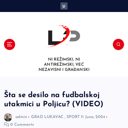
S
k
i
p
t
o
c
o
n
NI REŽIMSKI, NI
t
ANTIREŽIMSKI, VEĆ
e
NEZAVISNI I GRAĐANSKI
n
t
Šta se desilo na fudbalskoj
utakmici u Poljicu? (VIDEO)
admin
GRAD LUKAVAC
,
SPORT
11 Juna, 2024
0 Comments