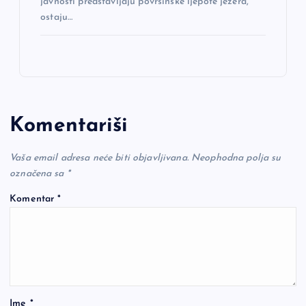
javnosti predstavljaju površinske ljepote jezera,
ostaju…
Komentariši
Vaša email adresa neće biti objavljivana.
Neophodna polja su
označena sa
*
Komentar
*
Ime
*