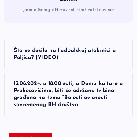
Jasmin Garagić Nezavisni istraživački novinar
N
Šta se desilo na fudbalskoj utakmici u
a
Poljicu? (VIDEO)
v
13.06.2024. u 18:00 sati, u Domu kulture u
i
Prokosovićima, biti će održana tribina
građana na temu “Bolesti ovisnosti
g
savremenog BH društva
a
c