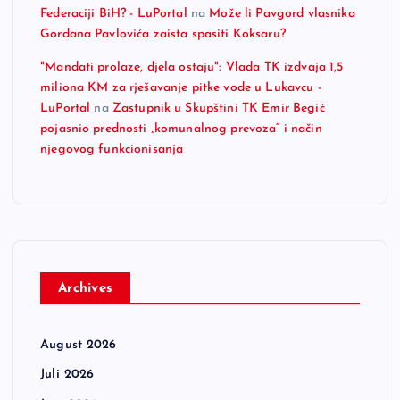
Federaciji BiH? - LuPortal
na
Može li Pavgord vlasnika
Gordana Pavlovića zaista spasiti Koksaru?
"Mandati prolaze, djela ostaju": Vlada TK izdvaja 1,5
miliona KM za rješavanje pitke vode u Lukavcu -
LuPortal
na
Zastupnik u Skupštini TK Emir Begić
pojasnio prednosti „komunalnog prevoza“ i način
njegovog funkcionisanja
Archives
August 2026
Juli 2026