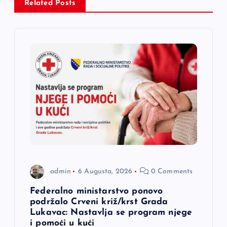
Related Posts
i
j
a
č
l
a
n
admin
6 Augusta, 2026
0 Comments
a
Federalno ministarstvo ponovo
podržalo Crveni križ/krst Grada
Lukavac: Nastavlja se program njege
k
i pomoći u kući