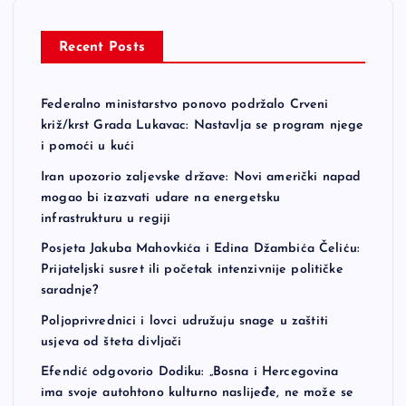
Recent Posts
Federalno ministarstvo ponovo podržalo Crveni
križ/krst Grada Lukavac: Nastavlja se program njege
i pomoći u kući
Iran upozorio zaljevske države: Novi američki napad
mogao bi izazvati udare na energetsku
infrastrukturu u regiji
Posjeta Jakuba Mahovkića i Edina Džambića Čeliću:
Prijateljski susret ili početak intenzivnije političke
saradnje?
Poljoprivrednici i lovci udružuju snage u zaštiti
usjeva od šteta divljači
Efendić odgovorio Dodiku: „Bosna i Hercegovina
ima svoje autohtono kulturno naslijeđe, ne može se