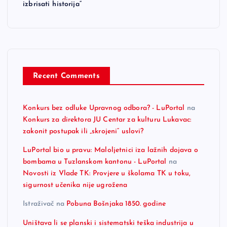
izbrisati historija“
Recent Comments
Konkurs bez odluke Upravnog odbora? - LuPortal
na
Konkurs za direktora JU Centar za kulturu Lukavac:
zakonit postupak ili „skrojeni“ uslovi?
LuPortal bio u pravu: Maloljetnici iza lažnih dojava o
bombama u Tuzlanskom kantonu - LuPortal
na
Novosti iz Vlade TK: Provjere u školama TK u toku,
sigurnost učenika nije ugrožena
Istraživač
na
Pobuna Bošnjaka 1850. godine
Uništava li se planski i sistematski teška industrija u