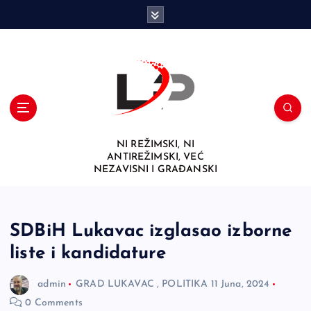
S
k
i
p
t
o
c
o
n
NI REŽIMSKI, NI
t
ANTIREŽIMSKI, VEĆ
e
NEZAVISNI I GRAĐANSKI
n
t
SDBiH Lukavac izglasao izborne
liste i kandidature
admin
GRAD LUKAVAC
,
POLITIKA
11 Juna, 2024
0 Comments