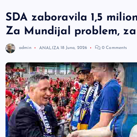
e
r
SDA zaboravila 1,5 milio
Za Mundijal problem, za 
admin
ANALIZA
18 Juna, 2026
0 Comments