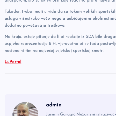
dijasporom, što su aktivnosti koje redovno prate najviši drž
Također, treba imati u vidu da su
tokom velikih sportski
usluga višestruko veće nego u uobičajenim okolnostima,
dodatno povećavaju troškove
.
Na kraju, ostaje pitanje da li bi reakcije iz SDA bile drug
uspjeha reprezentacije BiH, vjerovatno bi se tada postavlja
nacionalni tim na najvećoj svjetskoj sportskoj smotri.
LuPortal
admin
Jasmin Garagić Nezavisni istraživačk