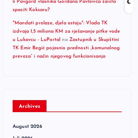
li Pavgord vlasnika Gordana Pavlovića zaista
spasiti Koksaru?
"Mandati prolaze, djela ostaju": Vlada TK
izdvaja 1,5 miliona KM za rješavanje pitke vode
u Lukavcu - LuPortal
na
Zastupnik u Skupštini
TK Emir Begić pojasnio prednosti „komunalnog
prevoza“ i način njegovog funkcionisanja
Archives
August 2026