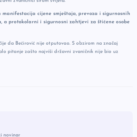
avni zvaničnici širom svijeta.
h manifestacija cijene smještaja, prevoza i sigurnosnih
 a protokolarni i sigurnosni zahtjevi za štićene osobe
ačije da Bećirović nije otputovao. S obzirom na značaj
lo pitanje zašto najviši državni zvaničnik nije bio uz
i novinar