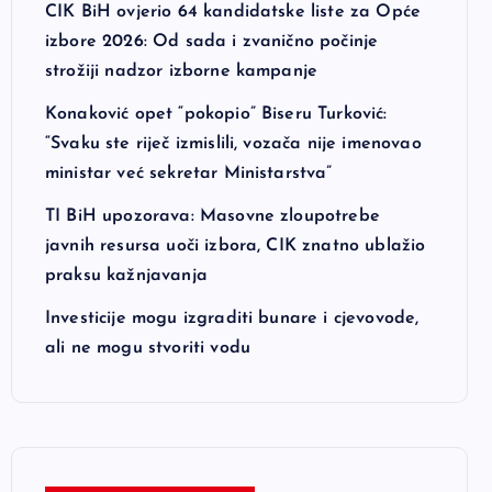
CIK BiH ovjerio 64 kandidatske liste za Opće
izbore 2026: Od sada i zvanično počinje
strožiji nadzor izborne kampanje
Konaković opet “pokopio” Biseru Turković:
“Svaku ste riječ izmislili, vozača nije imenovao
ministar već sekretar Ministarstva”
TI BiH upozorava: Masovne zloupotrebe
javnih resursa uoči izbora, CIK znatno ublažio
praksu kažnjavanja
Investicije mogu izgraditi bunare i cjevovode,
ali ne mogu stvoriti vodu