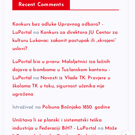
Recent Comments
Konkurs bez odluke Upravnog odbora? -
LuPortal
na
Konkurs za direktora JU Centar za
kulturu Lukavac: zakonit postupak ili „skrojeni“
uslovi?
LuPortal bio u pravu: Maloljetnici iza lažnih
dojava o bombama u Tuzlanskom kantonu -
LuPortal
na
Novosti iz Vlade TK: Provjere u
školama TK u toku, sigurnost učenika nije
ugrožena
Istraživač
na
Pobuna Bošnjaka 1850. godine
Uništava li se planski i sistematski teška
industrija u Federaciji BiH? - LuPortal
na
Može