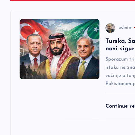
c
i
admin
Turska, Sa
j
novi sigu
a
Sporazum tri
istoku ne zna
važnije pitan
č
Pakistanom p
l
Continue r
a
n