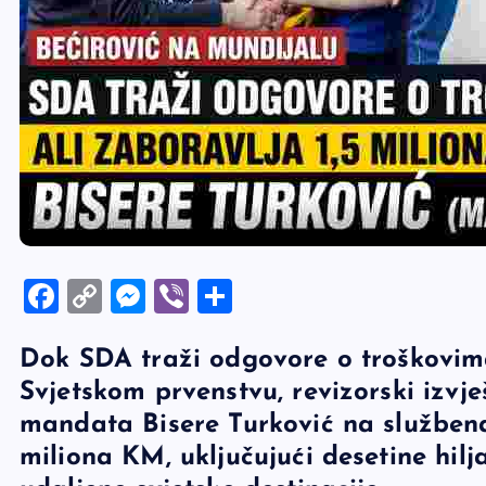
F
C
M
Vi
S
a
o
es
b
h
Dok SDA traži odgovore o troškovim
c
p
se
er
ar
Svjetskom prvenstvu, revizorski izvje
e
y
n
e
mandata Bisere Turković na službena
b
Li
g
miliona KM, uključujući desetine hi
o
n
er