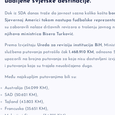
udaljene svjetske destinacije.
o
k
k
Dok iz SDA danas traže da javnost sazna koliko košta
bo
Sjevernoj Americi tokom nastupa fudbalske reprezent
su zaboravili nalaze državnih revizora o trošenju javnog
njihova ministrica Bisera Turković
.
Prema Izvještaju
Ureda za reviziju institucija BiH
, Mini
službena putovanja potrošilo čak
1.468.910 KM
, odnosno 5
upozorili na brojna putovanja za koja nisu dostavljeni izv
i putovanja koja su trajala neuobičajeno dugo.
Među najskupljim putovanjima bili su:
Australija (54.099 KM),
SAD (50.621 KM),
Tajland (43.803 KM),
Francuska (35.651 KM),