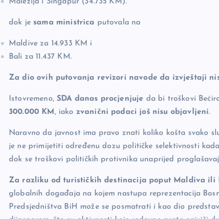
Malezija i Singapur (34.735 KM).
dok je
sama ministrica
putovala na
Maldive za 14.933 KM i
Bali za 11.437 KM.
Za dio ovih putovanja revizori navode da izvještaji nis
Istovremeno,
SDA danas procjenjuje
da bi troškovi Bećir
300.000 KM
, iako
zvanični podaci još nisu objavljeni
.
Naravno da javnost ima pravo znati koliko košta svako sl
je ne primijetiti određenu dozu političke selektivnosti kada 
dok se troškovi političkih protivnika unaprijed proglašav
Za razliku od turističkih destinacija poput Maldiva ili 
globalnih događaja na kojem nastupa reprezentacija Bosn
Predsjedništva BiH može se posmatrati i kao dio predstavl