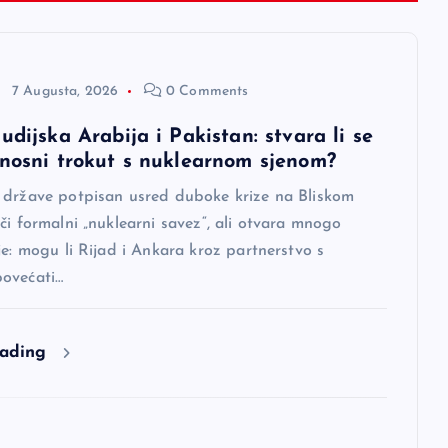
7 Augusta, 2026
0 Comments
udijska Arabija i Pakistan: stvara li se
rnosni trokut s nuklearnom sjenom?
 države potpisan usred duboke krize na Bliskom
či formalni „nuklearni savez“, ali otvara mnogo
je: mogu li Rijad i Ankara kroz partnerstvo s
ovećati…
eading