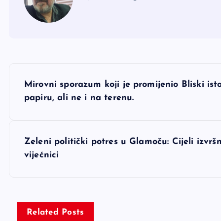
N
Mirovni sporazum koji je promijenio Bliski isto
a
papiru, ali ne i na terenu.
v
Zeleni politički potres u Glamoču: Cijeli izvr
i
vijećnici
g
a
Related Posts