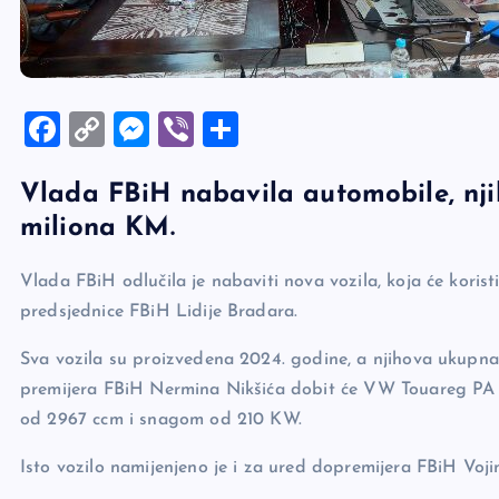
F
C
M
Vi
S
a
o
es
b
h
Vlada FBiH nabavila automobile, njih
c
p
se
er
ar
miliona KM.
e
y
n
e
b
Li
g
Vlada FBiH odlučila je nabaviti nova vozila, koja će korist
o
n
er
predsjednice FBiH Lidije Bradara.
o
k
Sva vozila su proizvedena 2024. godine, a njihova ukupna 
k
premijera FBiH Nermina Nikšića dobit će VW Touareg PA
od 2967 ccm i snagom od 210 KW.
Isto vozilo namijenjeno je i za ured dopremijera FBiH Vo