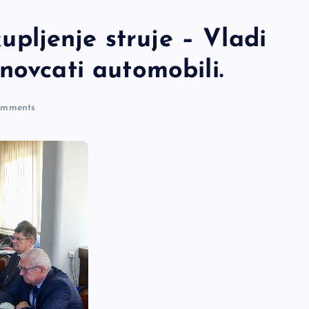
ljenje struje – Vladi
novcati automobili.
mments