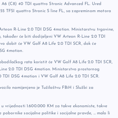
udi A6 (C8) 40 TDI quattro Stronic Advanced FL. Ured
 55 TFSI quattro Stronic S line FL, sa zapreminom motora
Arteon R-Line 2.0 TDI DSG 4motion. Ministarstvu trgovine,
, također će biti dodijeljeni VW Arteon R-Line 2.0 TDI
stvo dobit će VW Golf A8 Life 2.0 TDI SCR, dok će
DSG 4motion.
obodilačkog rata koristit će VW Golf A8 Life 2.0 TDI SCR,
-Line 2.0 TDI DSG 4motion. Ministarstvo prostornog
.0 TDI DSG 4motion i VW Golf A8 Life 2.0 TDI SCR.
ozilo namijenjeno je Tužilaštvu FBiH i Službi za
li u vrijednosti 1.600.000 KM za takve ekonomiste, takve
 pobornike socijalne politike i socijalne pravde, … malo li