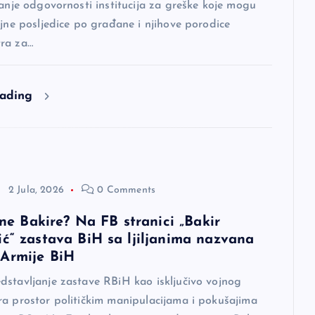
tanje odgovornosti institucija za greške koje mogu
ljne posljedice po građane i njihove porodice
ra za…
eading
2 Jula, 2026
0 Comments
sine Bakire? Na FB stranici „Bakir
ić“ zastava BiH sa ljiljanima nazvana
Armije BiH
dstavljanje zastave RBiH kao isključivo vojnog
ra prostor političkim manipulacijama i pokušajima