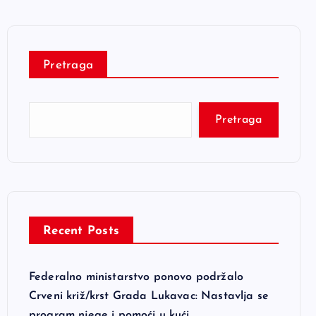
Pretraga
Pretraga
Recent Posts
Federalno ministarstvo ponovo podržalo
Crveni križ/krst Grada Lukavac: Nastavlja se
program njege i pomoći u kući