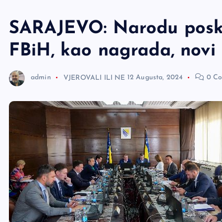
e
r
SARAJEVO: Narodu poskup
FBiH, kao nagrada, novi 
admin
VJEROVALI ILI NE
12 Augusta, 2024
0 Co