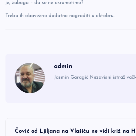
je, zaboga – da se ne osramotimo?
Treba ih obavezno dodatno nagraditi u oktobru.
admin
Jasmin Garagić Nezavisni istraživačk
N
Čović od Ljiljana na Vlašiću ne vidi križ na 