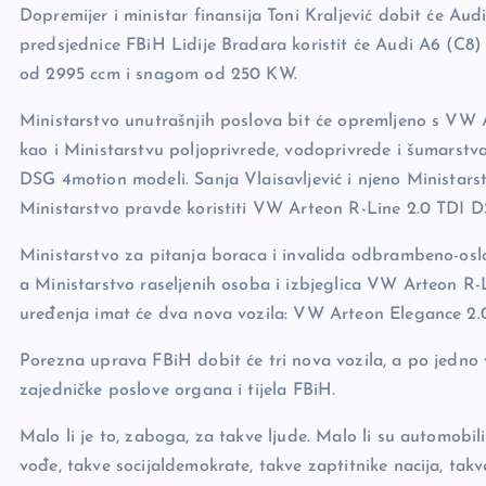
Dopremijer i ministar finansija Toni Kraljević dobit će A
predsjednice FBiH Lidije Bradara koristit će Audi A6 (C8)
od 2995 ccm i snagom od 250 KW.
Ministarstvo unutrašnjih poslova bit će opremljeno s VW 
kao i Ministarstvu poljoprivrede, vodoprivrede i šumarstva
DSG 4motion modeli. Sanja Vlaisavljević i njeno Ministar
Ministarstvo pravde koristiti VW Arteon R-Line 2.0 TDI 
Ministarstvo za pitanja boraca i invalida odbrambeno-osl
a Ministarstvo raseljenih osoba i izbjeglica VW Arteon R
uređenja imat će dva nova vozila: VW Arteon Elegance 2
Porezna uprava FBiH dobit će tri nova vozila, a po jedno v
zajedničke poslove organa i tijela FBiH.
Malo li je to, zaboga, za takve ljude. Malo li su automobi
vođe, takve socijaldemokrate, takve zaptitnike nacija, takve