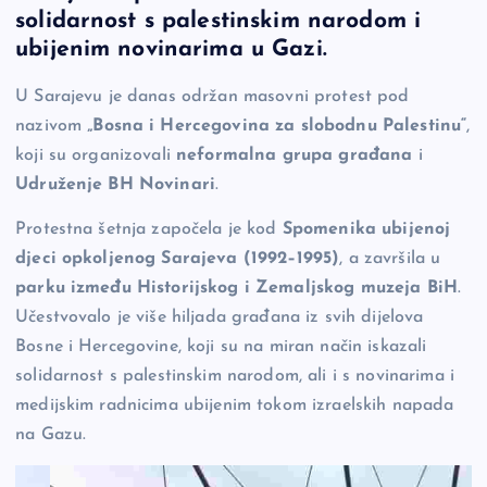
b
Li
g
solidarnost s palestinskim narodom i
o
n
er
ubijenim novinarima u Gazi.
o
k
U Sarajevu je danas održan masovni protest pod
k
nazivom
„Bosna i Hercegovina za slobodnu Palestinu“
,
koji su organizovali
neformalna grupa građana
i
Udruženje BH Novinari
.
Protestna šetnja započela je kod
Spomenika ubijenoj
djeci opkoljenog Sarajeva (1992–1995)
, a završila u
parku između Historijskog i Zemaljskog muzeja BiH
.
Učestvovalo je više hiljada građana iz svih dijelova
Bosne i Hercegovine, koji su na miran način iskazali
solidarnost s palestinskim narodom, ali i s novinarima i
medijskim radnicima ubijenim tokom izraelskih napada
na Gazu.