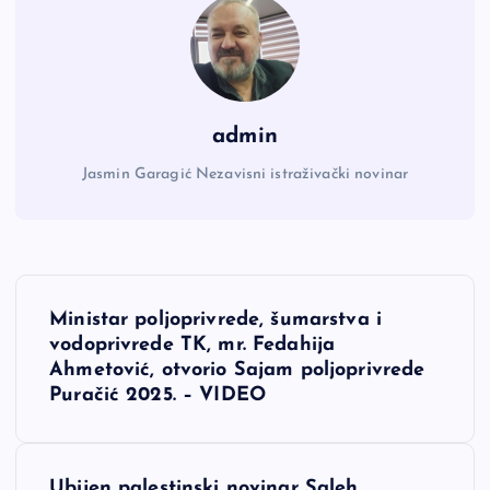
admin
Jasmin Garagić Nezavisni istraživački novinar
N
Ministar poljoprivrede, šumarstva i
a
vodoprivrede TK, mr. Fedahija
Ahmetović, otvorio Sajam poljoprivrede
v
Puračić 2025. – VIDEO
i
Ubijen palestinski novinar Saleh