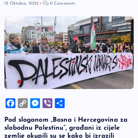
12 Oktobra, 2025
0 Comments
F
C
M
Vi
S
a
o
es
b
h
Pod sloganom „Bosna i Hercegovina za
c
p
se
er
ar
slobodnu Palestinu“, građani iz cijele
e
y
n
e
zemlje okupili su se kako bi izrazili