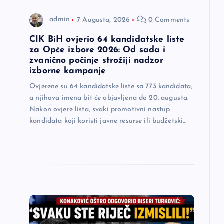
n
admin
7 Augusta, 2026
0 Comments
a
CIK BiH ovjerio 64 kandidatske liste
za Opće izbore 2026: Od sada i
k
zvanično počinje strožiji nadzor
izborne kampanje
a
Ovjerene su 64 kandidatske liste sa 773 kandidata,
a njihova imena bit će objavljena do 20. augusta.
Nakon ovjere lista, svaki promotivni nastup
kandidata koji koristi javne resurse ili budžetski…