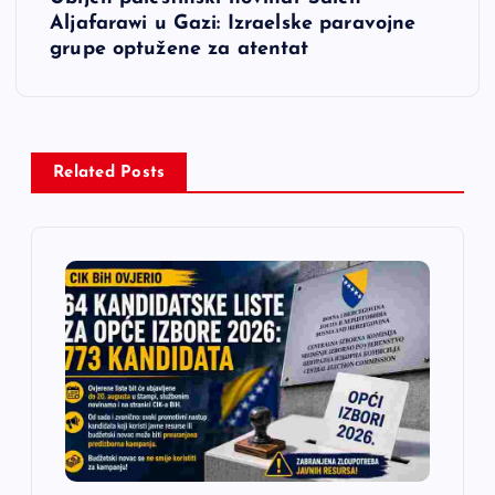
g
Aljafarawi u Gazi: Izraelske paravojne
grupe optužene za atentat
a
c
i
Related Posts
j
a
č
l
a