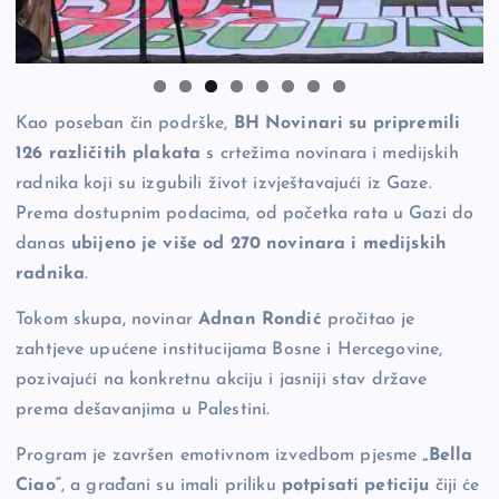
Kao poseban čin podrške,
BH Novinari su pripremili
126 različitih plakata
s crtežima novinara i medijskih
radnika koji su izgubili život izvještavajući iz Gaze.
Prema dostupnim podacima, od početka rata u Gazi do
danas
ubijeno je više od 270 novinara i medijskih
radnika
.
Tokom skupa, novinar
Adnan Rondić
pročitao je
zahtjeve upućene institucijama Bosne i Hercegovine,
pozivajući na konkretnu akciju i jasniji stav države
prema dešavanjima u Palestini.
Program je završen emotivnom izvedbom pjesme
„Bella
Ciao“
, a građani su imali priliku
potpisati peticiju
čiji će