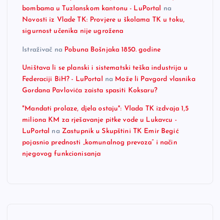
bombama u Tuzlanskom kantonu - LuPortal
na
Novosti iz Vlade TK: Provjere u školama TK u toku,
sigurnost učenika nije ugrožena
Istraživač
na
Pobuna Bošnjaka 1850. godine
Uništava li se planski i sistematski teška industrija u
Federaciji BiH? - LuPortal
na
Može li Pavgord vlasnika
Gordana Pavlovića zaista spasiti Koksaru?
"Mandati prolaze, djela ostaju": Vlada TK izdvaja 1,5
miliona KM za rješavanje pitke vode u Lukavcu -
LuPortal
na
Zastupnik u Skupštini TK Emir Begić
pojasnio prednosti „komunalnog prevoza“ i način
njegovog funkcionisanja