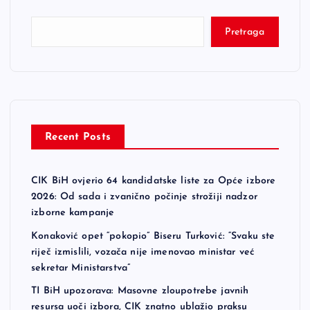
Pretraga
Recent Posts
CIK BiH ovjerio 64 kandidatske liste za Opće izbore
2026: Od sada i zvanično počinje strožiji nadzor
izborne kampanje
Konaković opet “pokopio” Biseru Turković: “Svaku ste
riječ izmislili, vozača nije imenovao ministar već
sekretar Ministarstva”
TI BiH upozorava: Masovne zloupotrebe javnih
resursa uoči izbora, CIK znatno ublažio praksu