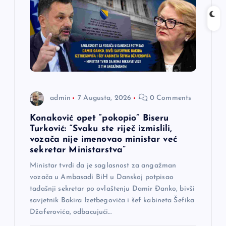
admin
7 Augusta, 2026
0 Comments
Konaković opet “pokopio” Biseru
Turković: “Svaku ste riječ izmislili,
vozača nije imenovao ministar već
sekretar Ministarstva”
Ministar tvrdi da je saglasnost za angažman
vozača u Ambasadi BiH u Danskoj potpisao
tadašnji sekretar po ovlaštenju Damir Đanko, bivši
savjetnik Bakira Izetbegovića i šef kabineta Šefika
Džaferovića, odbacujući…