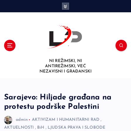
S
k
i
p
t
o
c
o
n
NI REŽIMSKI, NI
t
ANTIREŽIMSKI, VEĆ
e
NEZAVISNI I GRAĐANSKI
n
t
Sarajevo: Hiljade građana na
protestu podrške Palestini
admin
AKTIVIZAM I HUMANITARNI RAD
,
AKTUELNOSTI
,
BiH
,
LJUDSKA PRAVA I SLOBODE