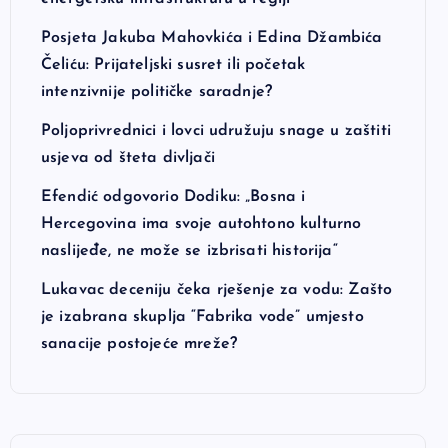
Posjeta Jakuba Mahovkića i Edina Džambića
Čeliću: Prijateljski susret ili početak
intenzivnije političke saradnje?
Poljoprivrednici i lovci udružuju snage u zaštiti
usjeva od šteta divljači
Efendić odgovorio Dodiku: „Bosna i
Hercegovina ima svoje autohtono kulturno
naslijeđe, ne može se izbrisati historija“
Lukavac deceniju čeka rješenje za vodu: Zašto
je izabrana skuplja “Fabrika vode” umjesto
sanacije postojeće mreže?