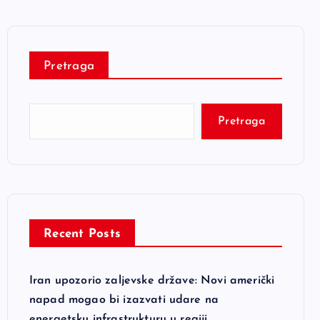
Pretraga
Pretraga
Recent Posts
Iran upozorio zaljevske države: Novi američki
napad mogao bi izazvati udare na
energetsku infrastrukturu u regiji