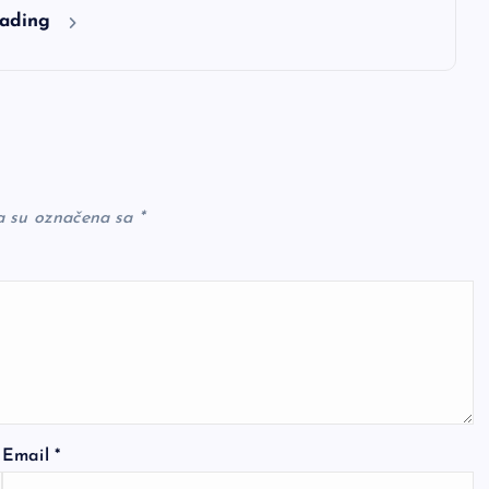
eading
a su označena sa
*
Email
*