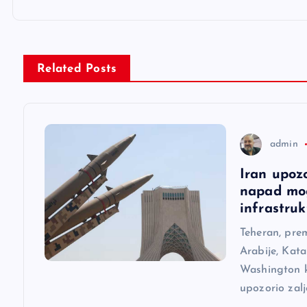
i
g
Related Posts
a
c
admin
Iran upoz
i
napad mog
infrastruk
j
Teheran, pre
Arabije, Kata
a
Washington ka
upozorio zal
č