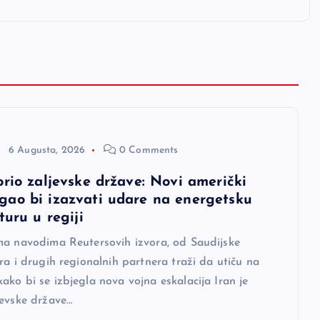
6 Augusta, 2026
0 Comments
orio zaljevske države: Novi američki
ao bi izazvati udare na energetsku
turu u regiji
ma navodima Reutersovih izvora, od Saudijske
ra i drugih regionalnih partnera traži da utiču na
ko bi se izbjegla nova vojna eskalacija Iran je
jevske države…