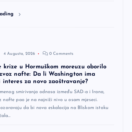
eading
4 Augusta, 2026
0 Comments
e krize u Hormuškom moreuzu oborilo
izvoz nafte: Da li Washington ima
 interes za novo zaoštravanje?
menog smirivanja odnosa između SAD-a i Irana,
z nafte pao je na najniži nivo u osam mjeseci.
pozoravaju da bi nova eskalacija na Bliskom istoku
ćala…