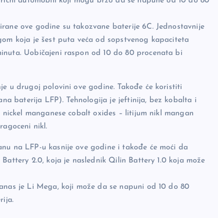
ktrični automobili koji mogu brzo da se napune od 10 do 80
irane ove godine su takozvane baterije 6C. Jednostavnije
gom koja je šest puta veća od sopstvenog kapaciteta
inuta. Uobičajeni raspon od 10 do 80 procenata bi
e u drugoj polovini ove godine. Takođe će koristiti
na baterija LFP). Tehnologija je jeftinija, bez kobalta i
m nickel manganese cobalt oxides – litijum nikl mangan
ragoceni nikl.
anu na LFP-u kasnije ove godine i takođe će moći da
Battery 2.0, koja je naslednik Qilin Battery 1.0 koja može
danas je Li Mega, koji može da se napuni od 10 do 80
ija.