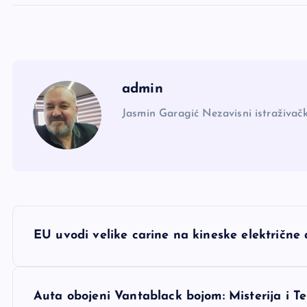
admin
Jasmin Garagić Nezavisni istraživačk
N
EU uvodi velike carine na kineske električn
a
v
Auta obojeni Vantablack bojom: Misterija i Te