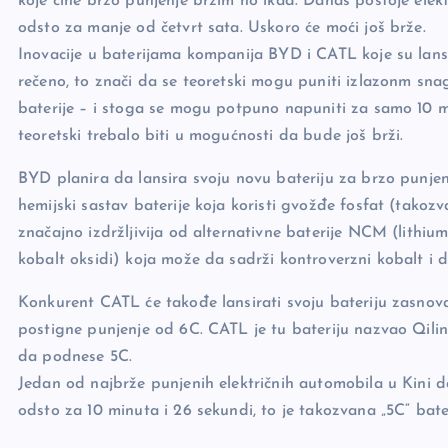
koje čine brzo punjenje bržim no ikad. Danas postoje ele
k
odsto za manje od četvrt sata. Uskoro će moći još brže.
Inovacije u baterijama kompanija BYD i CATL koje su lans
rečeno, to znači da se teoretski mogu puniti izlazonm sna
baterije – i stoga se mogu potpuno napuniti za samo 10 m
teoretski trebalo biti u mogućnosti da bude još brži.
BYD planira da lansira svoju novu bateriju za brzo punjenj
hemijski sastav baterije koja koristi gvožđe fosfat (takozva
značajno izdržljivija od alternativne baterije NCM (lithiu
kobalt oksidi) koja može da sadrži kontroverzni kobalt i d
Konkurent CATL će takođe lansirati svoju bateriju zasnov
postigne punjenje od 6C. CATL je tu bateriju nazvao Qilin 
da podnese 5C.
Jedan od najbrže punjenih električnih automobila u Kini 
odsto za 10 minuta i 26 sekundi, to je takozvana „5C“ bater