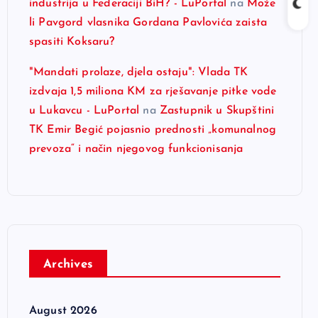
industrija u Federaciji BiH? - LuPortal
na
Može
li Pavgord vlasnika Gordana Pavlovića zaista
spasiti Koksaru?
"Mandati prolaze, djela ostaju": Vlada TK
izdvaja 1,5 miliona KM za rješavanje pitke vode
u Lukavcu - LuPortal
na
Zastupnik u Skupštini
TK Emir Begić pojasnio prednosti „komunalnog
prevoza“ i način njegovog funkcionisanja
Archives
August 2026