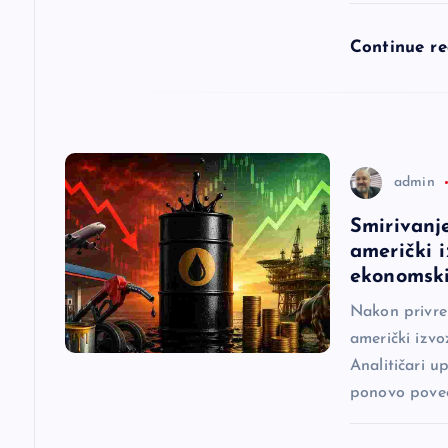
l
Continue r
a
n
admin
a
Smirivanj
američki 
k
ekonomski
a
Nakon privre
američki izvo
Analitičari u
ponovo pove