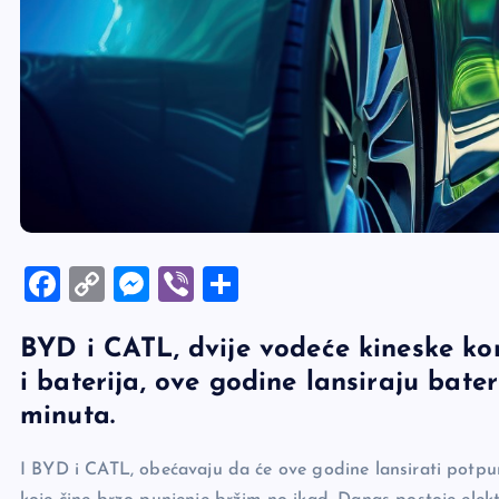
F
C
M
Vi
S
a
o
es
b
h
BYD i CATL, dvije vodeće kineske komp
c
p
se
er
ar
i baterija, ove godine lansiraju bate
e
y
n
e
minuta.
b
Li
g
o
n
er
I BYD i CATL, obećavaju da će ove godine lansirati potpu
o
k