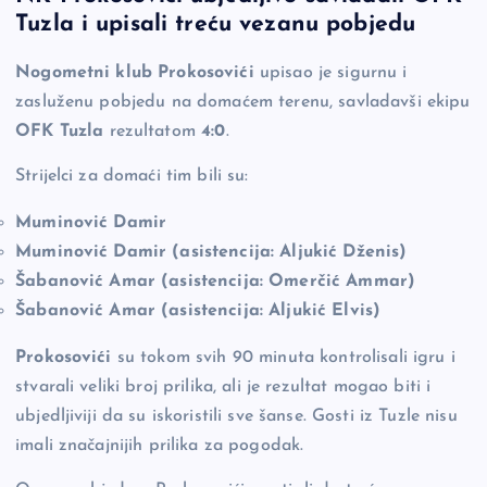
c
p
se
er
ar
Tuzla i upisali treću vezanu pobjedu
e
y
n
e
b
Li
g
Nogometni klub Prokosovići
upisao je sigurnu i
zasluženu pobjedu na domaćem terenu, savladavši ekipu
o
n
er
OFK Tuzla
rezultatom
4:0
.
o
k
k
Strijelci za domaći tim bili su:
Muminović Damir
Muminović Damir (asistencija: Aljukić Dženis)
Šabanović Amar (asistencija: Omerčić Ammar)
Šabanović Amar (asistencija: Aljukić Elvis)
Prokosovići
su tokom svih 90 minuta kontrolisali igru i
stvarali veliki broj prilika, ali je rezultat mogao biti i
ubjedljiviji da su iskoristili sve šanse. Gosti iz Tuzle nisu
imali značajnijih prilika za pogodak.