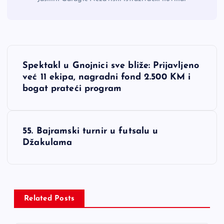
N
Spektakl u Gnojnici sve bliže: Prijavljeno
a
već 11 ekipa, nagradni fond 2.500 KM i
bogat prateći program
v
i
55. Bajramski turnir u futsalu u
Džakulama
g
a
c
Related Posts