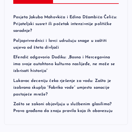
Posjeta Jakuba Mahovkića i Edina Džambića Čeliću:
Prijateljski susret ili početak intenzivnije političke
saradnje?
Poljoprivrednici i lovci udružuju snage u zaštiti
usjeva od šteta divljači
Efendić odgovorio Dodiku: „Bosna i Hercegovina
ima svoje autohtono kulturno naslijeđe, ne može se
izbrisati historija“
Lukavac deceniju čeka rješenje za vodu: Zašto je
izabrana skuplja “Fabrika vode” umjesto sanacije
postojeće mreže?
Zašto se zakoni objavljuju u službenim glasilima?
Pravo građana da znaju pravila koja ih obavezuju