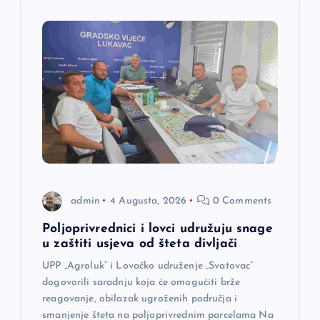
i
j
a
č
l
a
admin
4 Augusta, 2026
0 Comments
n
Poljoprivrednici i lovci udružuju snage
a
u zaštiti usjeva od šteta divljači
UPP „Agroluk“ i Lovačko udruženje „Svatovac“
k
dogovorili saradnju koja će omogućiti brže
reagovanje, obilazak ugroženih područja i
smanjenje šteta na poljoprivrednim parcelama Na