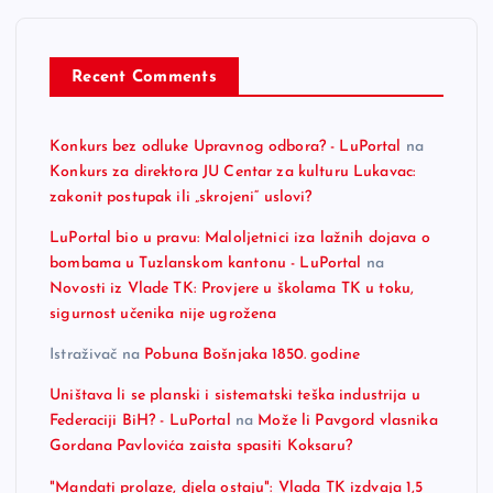
Recent Comments
Konkurs bez odluke Upravnog odbora? - LuPortal
na
Konkurs za direktora JU Centar za kulturu Lukavac:
zakonit postupak ili „skrojeni“ uslovi?
LuPortal bio u pravu: Maloljetnici iza lažnih dojava o
bombama u Tuzlanskom kantonu - LuPortal
na
Novosti iz Vlade TK: Provjere u školama TK u toku,
sigurnost učenika nije ugrožena
Istraživač
na
Pobuna Bošnjaka 1850. godine
Uništava li se planski i sistematski teška industrija u
Federaciji BiH? - LuPortal
na
Može li Pavgord vlasnika
Gordana Pavlovića zaista spasiti Koksaru?
"Mandati prolaze, djela ostaju": Vlada TK izdvaja 1,5