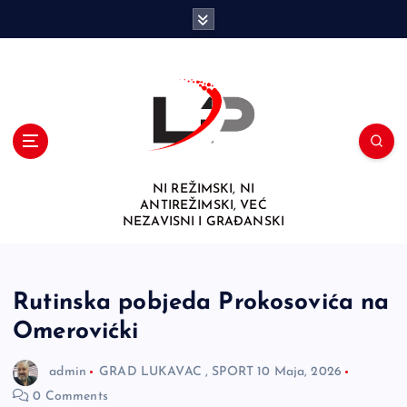
S
k
i
p
t
o
c
o
n
NI REŽIMSKI, NI
t
ANTIREŽIMSKI, VEĆ
e
NEZAVISNI I GRAĐANSKI
n
t
Rutinska pobjeda Prokosovića na
Omerovićki
admin
GRAD LUKAVAC
,
SPORT
10 Maja, 2026
0 Comments