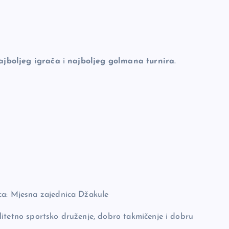
ajboljeg igrača
i
najboljeg golmana turnira
.
ca: Mjesna zajednica Džakule
litetno sportsko druženje, dobro takmičenje i dobru