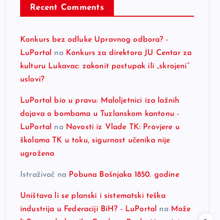
Recent Comments
Konkurs bez odluke Upravnog odbora? -
LuPortal
na
Konkurs za direktora JU Centar za
kulturu Lukavac: zakonit postupak ili „skrojeni“
uslovi?
LuPortal bio u pravu: Maloljetnici iza lažnih
dojava o bombama u Tuzlanskom kantonu -
LuPortal
na
Novosti iz Vlade TK: Provjere u
školama TK u toku, sigurnost učenika nije
ugrožena
Istraživač
na
Pobuna Bošnjaka 1850. godine
Uništava li se planski i sistematski teška
industrija u Federaciji BiH? - LuPortal
na
Može