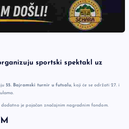
ganizuju sportski spektakl uz
uju
55. Bajramski turnir u futsalu
, koji će se održati 27. i
kulama.
dio dodatno je pojačan značajnim nagradnim fondom.
KM