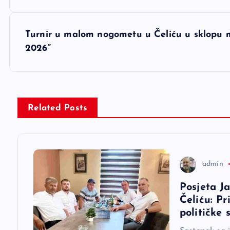
a
v
Turnir u malom nogometu u Čeliću u sklopu m
2026”
i
g
Related Posts
a
c
admin
i
Posjeta J
Čeliću: Pr
j
političke 