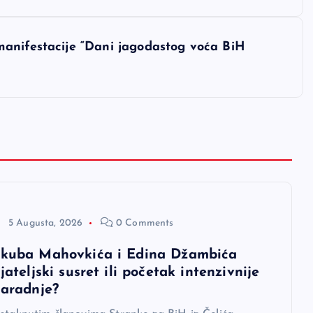
anifestacije “Dani jagodastog voća BiH
5 Augusta, 2026
0 Comments
akuba Mahovkića i Edina Džambića
ijateljski susret ili početak intenzivnije
saradnje?