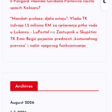
li Pavgord vlasnika Gordana Pavlovića zaista
spasiti Koksaru?
"Mandati prolaze, djela ostaju": Vlada TK
izdvaja 1,5 miliona KM za rješavanje pitke vode
u Lukavcu - LuPortal
na
Zastupnik u Skupštini
TK Emir Begić pojasnio prednosti „komunalnog
prevoza“ i način njegovog funkcionisanja
Archives
August 2026