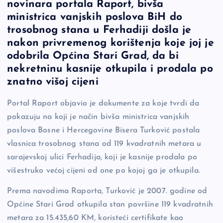
novinara portala Raport, bivša
e
y
n
e
ministrica vanjskih poslova BiH do
b
Li
g
trosobnog stana u Ferhadiji došla je
o
n
er
nakon privremenog korištenja koje joj je
odobrila Općina Stari Grad, da bi
o
k
nekretninu kasnije otkupila i prodala po
k
znatno višoj cijeni
Portal Raport objavio je dokumente za koje tvrdi da
pokazuju na koji je način bivša ministrica vanjskih
poslova Bosne i Hercegovine Bisera Turković postala
vlasnica trosobnog stana od 119 kvadratnih metara u
sarajevskoj ulici Ferhadija, koji je kasnije prodala po
višestruko većoj cijeni od one po kojoj ga je otkupila.
Prema navodima Raporta, Turković je 2007. godine od
Općine Stari Grad otkupila stan površine 119 kvadratnih
metara za 15.435,60 KM, koristeći certifikate kao