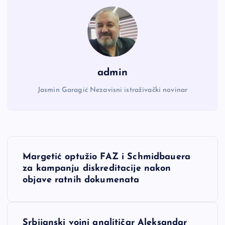
admin
Jasmin Garagić Nezavisni istraživački novinar
N
Margetić optužio FAZ i Schmidbauera
a
za kampanju diskreditacije nakon
objave ratnih dokumenata
v
i
Srbijanski vojni analitičar Aleksandar