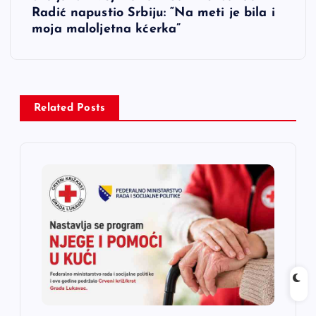
Radić napustio Srbiju: “Na meti je bila i
g
moja maloljetna kćerka”
a
c
Related Posts
i
j
a
č
l
a