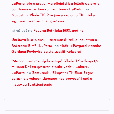
LuPortal bio u pravu: Maloljetnici iza lažnih dojava o
bombama u Tuzlanskom kantonu - LuPortal
na
Novosti iz Vlade TK: Provjere u školama TK u toku,
sigurnost učenika nije ugrožena
Istraživač
na
Pobuna Bošnjaka 1850. godine
Uništava li se planski i sistematski teška industrija u
Federaciji BiH? - LuPortal
na
Može li Pavgord vlasnika
Gordana Pavlovića zaista spasiti Koksaru?
"Mandati prolaze, djela ostaju": Vlada TK izdvaja 1,5
miliona KM za rješavanje pitke vode u Lukavcu -
LuPortal
na
Zastupnik u Skupštini TK Emir Begić
pojasnio prednosti „komunalnog prevoza“ i način
njegovog funkcionisanja