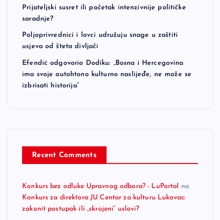
Prijateljski susret ili početak intenzivnije političke
saradnje?
Poljoprivrednici i lovci udružuju snage u zaštiti
usjeva od šteta divljači
Efendić odgovorio Dodiku: „Bosna i Hercegovina
ima svoje autohtono kulturno naslijeđe, ne može se
izbrisati historija“
Recent Comments
Konkurs bez odluke Upravnog odbora? - LuPortal
na
Konkurs za direktora JU Centar za kulturu Lukavac:
zakonit postupak ili „skrojeni“ uslovi?