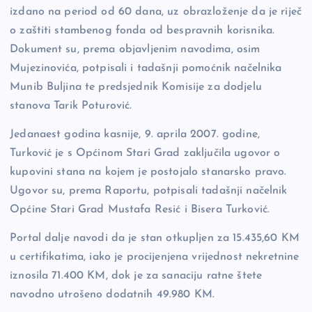
izdano na period od 60 dana, uz obrazloženje da je riječ
o zaštiti stambenog fonda od bespravnih korisnika.
Dokument su, prema objavljenim navodima, osim
Mujezinovića, potpisali i tadašnji pomoćnik načelnika
Munib Buljina te predsjednik Komisije za dodjelu
stanova Tarik Poturović.
Jedanaest godina kasnije, 9. aprila 2007. godine,
Turković je s Općinom Stari Grad zaključila ugovor o
kupovini stana na kojem je postojalo stanarsko pravo.
Ugovor su, prema Raportu, potpisali tadašnji načelnik
Općine Stari Grad Mustafa Resić i Bisera Turković.
Portal dalje navodi da je stan otkupljen za 15.435,60 KM
u certifikatima, iako je procijenjena vrijednost nekretnine
iznosila 71.400 KM, dok je za sanaciju ratne štete
navodno utrošeno dodatnih 49.980 KM.