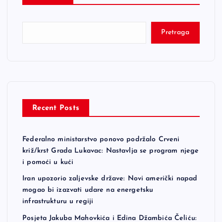
Pretraga
Recent Posts
Federalno ministarstvo ponovo podržalo Crveni
križ/krst Grada Lukavac: Nastavlja se program njege
i pomoći u kući
Iran upozorio zaljevske države: Novi američki napad
mogao bi izazvati udare na energetsku
infrastrukturu u regiji
Posjeta Jakuba Mahovkića i Edina Džambića Čeliću: