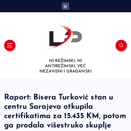
S
k
i
p
t
o
c
o
n
NI REŽIMSKI, NI
t
ANTIREŽIMSKI, VEĆ
e
NEZAVISNI I GRAĐANSKI
n
t
Raport: Bisera Turković stan u
centru Sarajeva otkupila
certifikatima za 15.435 KM, potom
ga prodala višestruko skuplje