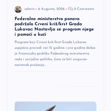
n
admin
6 Augusta, 2026
0 Comments
a
Federalno ministarstvo ponovo
podržalo Crveni križ/krst Grada
Lukavac: Nastavlja se program njege
k
i pomoći u kući
a
Program koji Crveni križ/krst Grada Lukavac
uspješno provodi već 12 godina i ove godine dobio
je finansijsku podršku Federalnog ministarstva
rada i socijalne politike, čime će biti osiguran
nastavak pružanja…