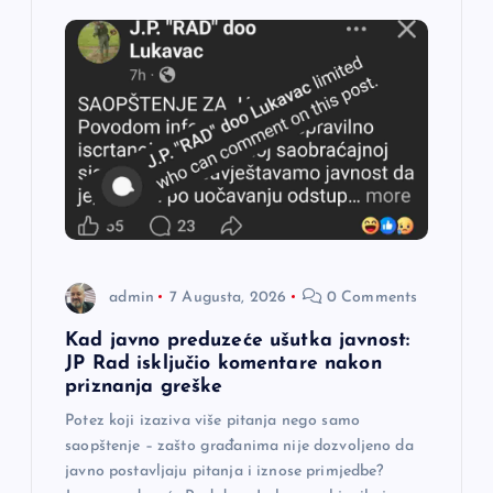
i
j
a
č
l
a
admin
7 Augusta, 2026
0 Comments
n
Kad javno preduzeće ušutka javnost:
JP Rad isključio komentare nakon
a
priznanja greške
Potez koji izaziva više pitanja nego samo
k
saopštenje – zašto građanima nije dozvoljeno da
javno postavljaju pitanja i iznose primjedbe?