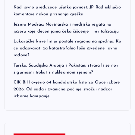
Kad javno preduzeće ušutka javnost: JP Rad isključio
komentare nakon priznanja greške
Jezero Modrac: Novinarska i medijska regata na
jezeru koje decenijama čeka čišćenje i revitalizaciju
Lukavačke krive linije postale regionalna sprdnja: Ko
će odgovarati za katastrofalno loše izvedene javne
radove?
Turska, Saudijska Arabija i Pakistan: stvara li se novi
sigurnosni trokut s nuklearnom sjenom?
CIK BiH ovjerio 64 kandidatske liste za Opće izbore
2026: Od sada i zvanično počinje strožiji nadzor
izborne kampanje