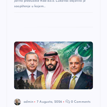
a
Javno preduzeće Rad d.o.o. Lukavac objavilo je
saopštenje u kojem…
admin
7 Augusta, 2026
0 Comments