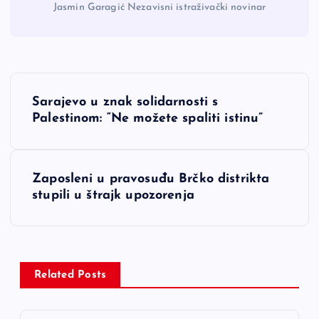
Jasmin Garagić Nezavisni istraživački novinar
N
Sarajevo u znak solidarnosti s
a
Palestinom: “Ne možete spaliti istinu”
v
Zaposleni u pravosuđu Brčko distrikta
i
stupili u štrajk upozorenja
g
a
Related Posts
c