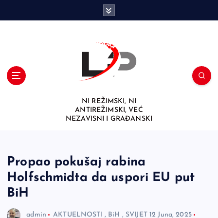
S
k
i
p
t
o
c
o
n
NI REŽIMSKI, NI
t
ANTIREŽIMSKI, VEĆ
e
NEZAVISNI I GRAĐANSKI
n
t
Propao pokušaj rabina
Holfschmidta da uspori EU put
BiH
admin
AKTUELNOSTI
,
BiH
,
SVIJET
12 Juna, 2025