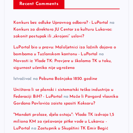
Recent Comments
Konkurs bez odluke Upravnog odbora? - LuPortal
na
Konkurs za direktora JU Centar za kulturu Lukavac:
zakonit postupak ili „skrojeni“ uslovi?
LuPortal bio u pravu: Maloljetnici iza lažnih dojava o
bombama u Tuzlanskom kantonu - LuPortal
na
Novosti iz Vlade TK: Provjere u školama TK u toku,
sigurnost učenika nije ugrožena
Istraživač
na
Pobuna Bošnjaka 1850. godine
Uništava li se planski i sistematski teška industrija u
Federaciji BiH? - LuPortal
na
Može li Pavgord vlasnika
Gordana Pavlovića zaista spasiti Koksaru?
"Mandati prolaze, djela ostaju": Vlada TK izdvaja 1,5
miliona KM za rješavanje pitke vode u Lukavcu -
LuPortal
na
Zastupnik u Skupštini TK Emir Begić