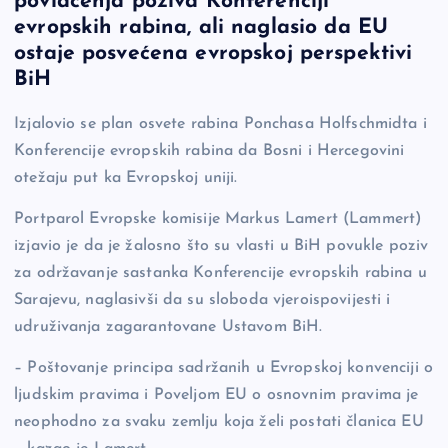
povlačenja poziva Konferenciji
b
Li
g
evropskih rabina, ali naglasio da EU
o
n
er
ostaje posvećena evropskoj perspektivi
BiH
o
k
k
Izjalovio se plan osvete rabina Ponchasa Holfschmidta i
Konferencije evropskih rabina da Bosni i Hercegovini
otežaju put ka Evropskoj uniji.
Portparol Evropske komisije Markus Lamert (Lammert)
izjavio je da je žalosno što su vlasti u BiH povukle poziv
za održavanje sastanka Konferencije evropskih rabina u
Sarajevu, naglasivši da su sloboda vjeroispovijesti i
udruživanja zagarantovane Ustavom BiH.
– Poštovanje principa sadržanih u Evropskoj konvenciji o
ljudskim pravima i Poveljom EU o osnovnim pravima je
neophodno za svaku zemlju koja želi postati članica EU