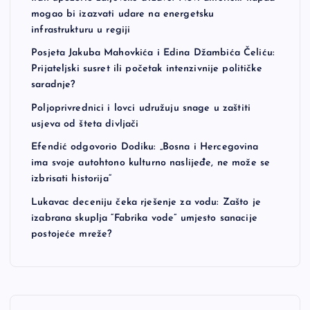
mogao bi izazvati udare na energetsku
infrastrukturu u regiji
Posjeta Jakuba Mahovkića i Edina Džambića Čeliću:
Prijateljski susret ili početak intenzivnije političke
saradnje?
Poljoprivrednici i lovci udružuju snage u zaštiti
usjeva od šteta divljači
Efendić odgovorio Dodiku: „Bosna i Hercegovina
ima svoje autohtono kulturno naslijeđe, ne može se
izbrisati historija“
Lukavac deceniju čeka rješenje za vodu: Zašto je
izabrana skuplja “Fabrika vode” umjesto sanacije
postojeće mreže?