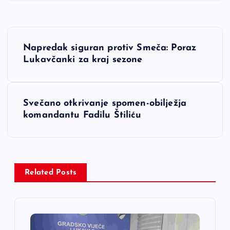
N
Napredak siguran protiv Smeča: Poraz
a
Lukavčanki za kraj sezone
v
Svečano otkrivanje spomen-obilježja
i
komandantu Fadilu Štiliću
g
a
Related Posts
c
i