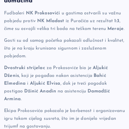
domaćina
b
Li
g
Fudbaleri
NK Prokosovići
u gostima ostvarili su važnu
o
n
er
pobjedu protiv
NK Mladost
iz Puračića uz rezultat
1:3
,
o
k
čime su osvojili velika tri boda na teškom terenu
Meraje
.
k
Gosti su od samog početka pokazali odlučnost i kvalitet,
što je na kraju krunisano sigurnom i zasluženom
pobjedom.
Dvostruki strijelac
za Prokosoviće bio je
Aljukić
Dženis
, koji je pogađao nakon asistencija
Bahić
Elmedina
i
Aljukić Elvisa
, dok je treći pogodak
postigao
Džinić Anadin
na asistenciju
Damadžić
Armina
.
Ekipa Prokosovića pokazala je borbenost i organizovanu
igru tokom cijelog susreta, što im je donijelo vrijedan
trijumf na gostovanju.