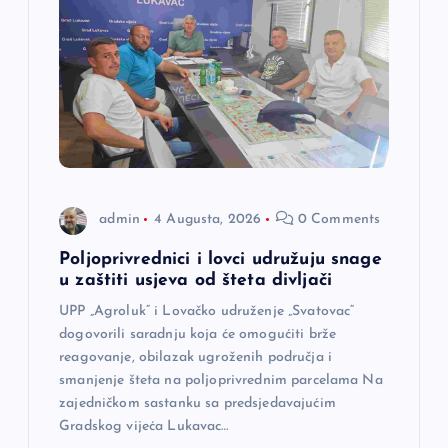
j
a
č
l
a
admin
4 Augusta, 2026
0 Comments
n
Poljoprivrednici i lovci udružuju snage
u zaštiti usjeva od šteta divljači
a
UPP „Agroluk“ i Lovačko udruženje „Svatovac“
dogovorili saradnju koja će omogućiti brže
k
reagovanje, obilazak ugroženih područja i
smanjenje šteta na poljoprivrednim parcelama Na
a
zajedničkom sastanku sa predsjedavajućim
Gradskog vijeća Lukavac…