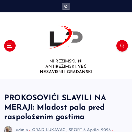
S
k
i
p
t
o
c
o
n
NI REŽIMSKI, NI
t
ANTIREŽIMSKI, VEĆ
e
NEZAVISNI I GRAĐANSKI
n
t
PROKOSOVIĆI SLAVILI NA
MERAJI: Mladost pala pred
raspoloženim gostima
admin
GRAD LUKAVAC
,
SPORT
6 Aprila, 2026