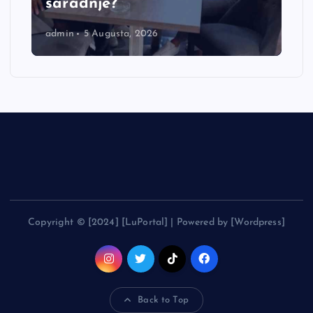
saradnje?
admin
5 Augusta, 2026
Copyright © [2024] [LuPortal] | Powered by [Wordpress]
Back to Top