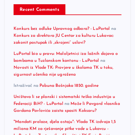
Recent Comments
Konkurs bez odluke Upravnog odbora? - LuPortal
na
Konkurs za direktora JU Centar za kulturu Lukavac:
zakonit postupak ili „skrojeni“ uslovi?
LuPortal bio u pravu: Maloljetnici iza lažnih dojava o
bombama u Tuzlanskom kantonu - LuPortal
na
Novosti iz Vlade TK: Provjere u školama TK u toku,
sigurnost učenika nije ugrožena
Istraživač
na
Pobuna Bošnjaka 1850. godine
Uništava li se planski i sistematski teška industrija u
Federaciji BiH? - LuPortal
na
Može li Pavgord vlasnika
Gordana Pavlovića zaista spasiti Koksaru?
"Mandati prolaze, djela ostaju": Vlada TK izdvaja 1,5
miliona KM za rješavanje pitke vode u Lukavcu -