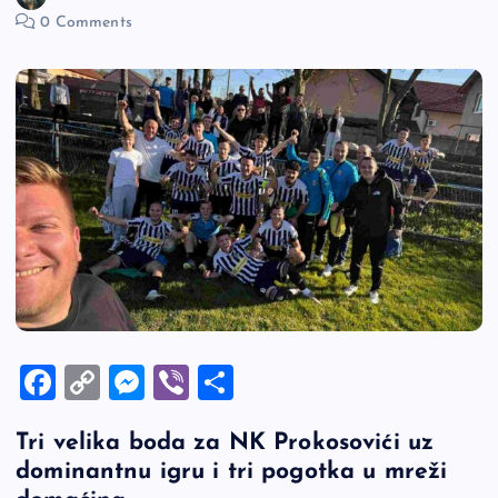
0 Comments
F
C
M
Vi
S
a
o
es
b
h
Tri velika boda za NK Prokosovići uz
c
p
se
er
ar
dominantnu igru i tri pogotka u mreži
e
y
n
e