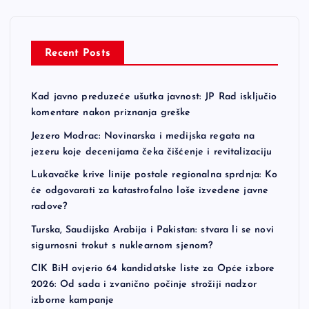
Recent Posts
Kad javno preduzeće ušutka javnost: JP Rad isključio
komentare nakon priznanja greške
Jezero Modrac: Novinarska i medijska regata na
jezeru koje decenijama čeka čišćenje i revitalizaciju
Lukavačke krive linije postale regionalna sprdnja: Ko
će odgovarati za katastrofalno loše izvedene javne
radove?
Turska, Saudijska Arabija i Pakistan: stvara li se novi
sigurnosni trokut s nuklearnom sjenom?
CIK BiH ovjerio 64 kandidatske liste za Opće izbore
2026: Od sada i zvanično počinje strožiji nadzor
izborne kampanje