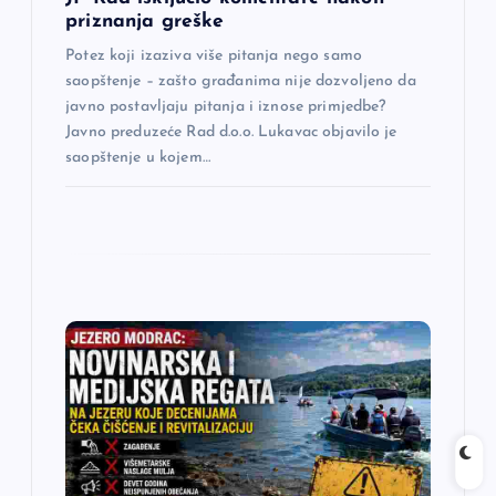
a
priznanja greške
Potez koji izaziva više pitanja nego samo
k
saopštenje – zašto građanima nije dozvoljeno da
javno postavljaju pitanja i iznose primjedbe?
a
Javno preduzeće Rad d.o.o. Lukavac objavilo je
saopštenje u kojem…