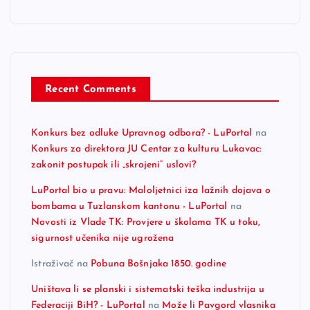
Recent Comments
Konkurs bez odluke Upravnog odbora? - LuPortal
na
Konkurs za direktora JU Centar za kulturu Lukavac:
zakonit postupak ili „skrojeni“ uslovi?
LuPortal bio u pravu: Maloljetnici iza lažnih dojava o
bombama u Tuzlanskom kantonu - LuPortal
na
Novosti iz Vlade TK: Provjere u školama TK u toku,
sigurnost učenika nije ugrožena
Istraživač
na
Pobuna Bošnjaka 1850. godine
Uništava li se planski i sistematski teška industrija u
Federaciji BiH? - LuPortal
na
Može li Pavgord vlasnika