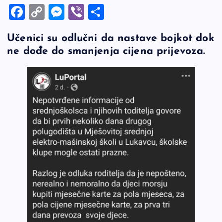
F
C
M
Vi
S
a
o
es
b
h
Učenici su odlučni da nastave bojkot dok
c
p
se
er
ar
ne dođe do smanjenja cijena prijevoza.
e
y
n
e
b
Li
g
o
n
er
o
k
k