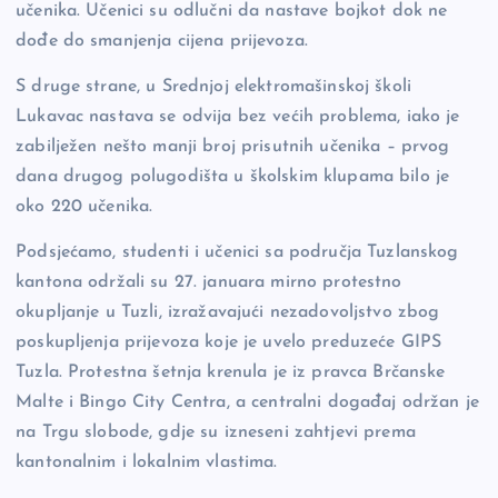
učenika. Učenici su odlučni da nastave bojkot dok ne
dođe do smanjenja cijena prijevoza.
S druge strane, u Srednjoj elektromašinskoj školi
Lukavac nastava se odvija bez većih problema, iako je
zabilježen nešto manji broj prisutnih učenika – prvog
dana drugog polugodišta u školskim klupama bilo je
oko 220 učenika.
Podsjećamo, studenti i učenici sa područja Tuzlanskog
kantona održali su 27. januara mirno protestno
okupljanje u Tuzli, izražavajući nezadovoljstvo zbog
poskupljenja prijevoza koje je uvelo preduzeće GIPS
Tuzla. Protestna šetnja krenula je iz pravca Brčanske
Malte i Bingo City Centra, a centralni događaj održan je
na Trgu slobode, gdje su izneseni zahtjevi prema
kantonalnim i lokalnim vlastima.