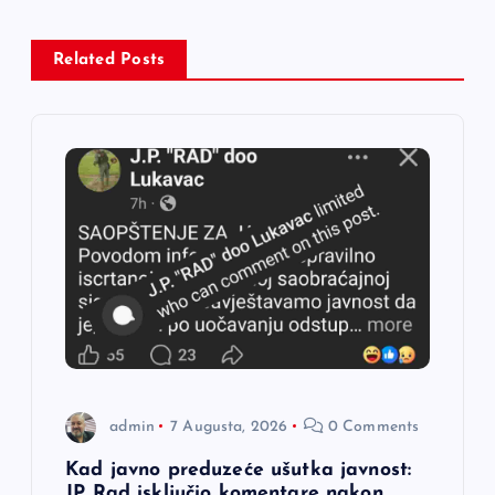
a
Related Posts
c
i
j
a
č
l
a
admin
7 Augusta, 2026
0 Comments
n
Kad javno preduzeće ušutka javnost:
JP Rad isključio komentare nakon