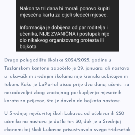
Drugo polugodište školske 2024/2025. godine u
Tuzlanskom kantonu započelo je 29. januara, ali nastava
u lukavačkim srednjim školama nije krenula uobičajenim
tokom. Kako je LuPortal pisao prije dva dana, učenici su
nezadovoljni zbog značajnog poskupljenja mjesečnih
karata za prijevoz, što je dovelo do bojkota nastave.
U Srednjoj mješovitoj školi Lukavac od očekivanih 250
učenika na nastavu je došlo tek 30, dok je u Srednjoj
ekonomskoj školi Lukavac prisustvovalo svega tridesetak