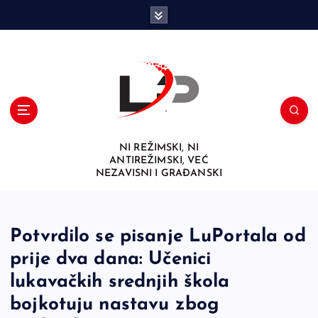
S
k
i
p
t
o
c
o
n
NI REŽIMSKI, NI
t
ANTIREŽIMSKI, VEĆ
e
NEZAVISNI I GRAĐANSKI
n
t
Potvrdilo se pisanje LuPortala od
prije dva dana: Učenici
lukavačkih srednjih škola
bojkotuju nastavu zbog