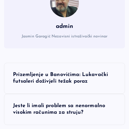
admin
Jasmin Garagić Nezavisni istraživački novinar
N
Prizemljenje u Banovićima: Lukavački
a
futsaleri doživjeli težak poraz
v
Jeste li imali problem sa nenormalno
i
visokim računima za struju?
g