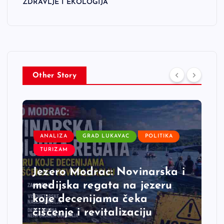
ZDRAVLJE I EKOLOGIJA
Other Story
ANALIZA
GRAD LUKAVAC
POLITIKA
TURIZAM
Jezero Modrac: Novinarska i
medijska regata na jezeru
koje decenijama čeka
čišćenje i revitalizaciju