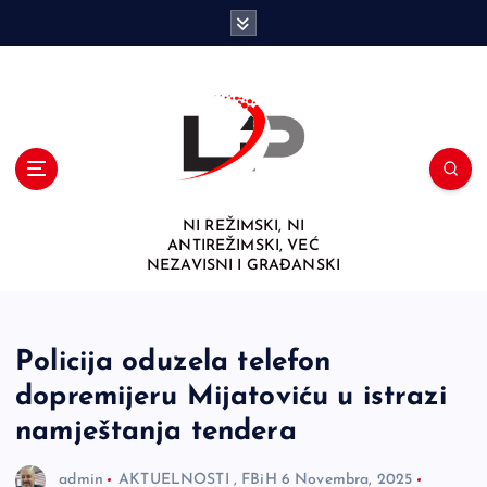
S
k
i
p
t
o
c
o
n
NI REŽIMSKI, NI
t
ANTIREŽIMSKI, VEĆ
e
NEZAVISNI I GRAĐANSKI
n
t
Policija oduzela telefon
dopremijeru Mijatoviću u istrazi
namještanja tendera
admin
AKTUELNOSTI
,
FBiH
6 Novembra, 2025