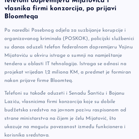
telefoni dopremijera Mijatovića i
b
Li
g
vlasnika firmi konzorcija, po prijavi
o
n
er
Bloomteqa
o
k
Po naredbi Posebnog odjela za suzbijanje korupcije i
k
organizovanog kriminala (POSKOK), policijski službenici
su danas oduzeli telefon federalnom dopremijeru Vojinu
Mijatoviću u okviru istrage o sumnji na namještanje
tendera u oblasti IT tehnologija. Istraga se odnosi na
projekat vrijedan 1,2 miliona KM, a predmet je formiran
nakon prijave firme Bloomteq.
Telefoni su takođe oduzeti i Senadu Šantiću i Bojanu
Laziću, vlasnicima firmi konzorcija koje su dobile
budžetska sredstva na javnom pozivu raspisanom od
strane ministarstva na čijem je čelu Mijatović, što
ukazuje na moguću povezanost između funkcionera i
korisnika sredstava.