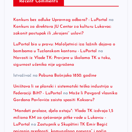
Recent Comments
Konkurs bez odluke Upravnog odbora? - LuPortal
na
Konkurs za direktora JU Centar za kulturu Lukavac:
zakonit postupak ili „skrojeni“ uslovi?
LuPortal bio u pravu: Maloljetnici iza lažnih dojava o
bombama u Tuzlanskom kantonu - LuPortal
na
Novosti iz Vlade TK: Provjere u školama TK u toku,
sigurnost učenika nije ugrožena
Istraživač
na
Pobuna Bošnjaka 1850. godine
Uništava li se planski i sistematski teška industrija u
Federaciji BiH? - LuPortal
na
Može li Pavgord vlasnika
Gordana Pavlovića zaista spasiti Koksaru?
"Mandati prolaze, djela ostaju": Vlada TK izdvaja 1,5
miliona KM za rješavanje pitke vode u Lukavcu -
LuPortal
na
Zastupnik u Skupštini TK Emir Begić
pojasnio prednosti „komunalnog prevoza“ i način