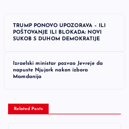
N
TRUMP PONOVO UPOZORAVA – ILI
a
POŠTOVANJE ILI BLOKADA: NOVI
SUKOB S DUHOM DEMOKRATIJE
v
i
Izraelski ministar pozvao Jevreje da
napuste Njujork nakon izbora
g
Mamdanija
a
c
Related Posts
i