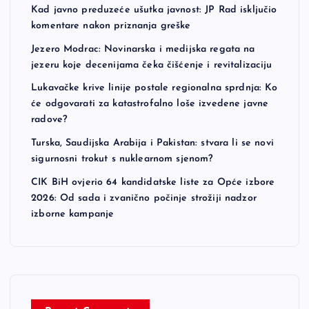
Kad javno preduzeće ušutka javnost: JP Rad isključio
komentare nakon priznanja greške
Jezero Modrac: Novinarska i medijska regata na
jezeru koje decenijama čeka čišćenje i revitalizaciju
Lukavačke krive linije postale regionalna sprdnja: Ko
će odgovarati za katastrofalno loše izvedene javne
radove?
Turska, Saudijska Arabija i Pakistan: stvara li se novi
sigurnosni trokut s nuklearnom sjenom?
CIK BiH ovjerio 64 kandidatske liste za Opće izbore
2026: Od sada i zvanično počinje strožiji nadzor
izborne kampanje