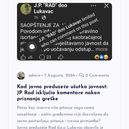
j
a
č
l
a
n
admin
7 Augusta, 2026
0 Comments
a
Kad javno preduzeće ušutka javnost:
JP Rad isključio komentare nakon
priznanja greške
k
Potez koji izaziva više pitanja nego samo
a
saopštenje – zašto građanima nije dozvoljeno da
javno postavljaju pitanja i iznose primjedbe?
Javno preduzeće Rad d.o.o. Lukavac objavilo je