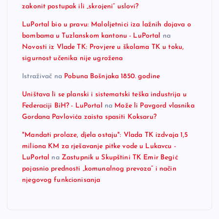
zakonit postupak ili „skrojeni“ uslovi?
LuPortal bio u pravu: Maloljetnici iza lažnih dojava o
bombama u Tuzlanskom kantonu - LuPortal
na
Novosti iz Vlade TK: Provjere u školama TK u toku,
sigurnost učenika nije ugrožena
Istraživač
na
Pobuna Bošnjaka 1850. godine
Uništava li se planski i sistematski teška industrija u
Federaciji BiH? - LuPortal
na
Može li Pavgord vlasnika
Gordana Pavlovića zaista spasiti Koksaru?
"Mandati prolaze, djela ostaju": Vlada TK izdvaja 1,5
miliona KM za rješavanje pitke vode u Lukavcu -
LuPortal
na
Zastupnik u Skupštini TK Emir Begić
pojasnio prednosti „komunalnog prevoza“ i način
njegovog funkcionisanja