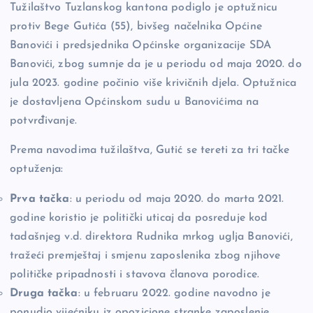
Tužilaštvo Tuzlanskog kantona podiglo je optužnicu
o
n
er
protiv Bege Gutića (55), bivšeg načelnika Općine
o
k
Banovići i predsjednika Općinske organizacije SDA
k
Banovići, zbog sumnje da je u periodu od maja 2020. do
jula 2023. godine počinio više krivičnih djela. Optužnica
je dostavljena Općinskom sudu u Banovićima na
potvrđivanje.
Prema navodima tužilaštva, Gutić se tereti za tri tačke
optuženja:
Prva tačka
: u periodu od maja 2020. do marta 2021.
godine koristio je politički uticaj da posreduje kod
tadašnjeg v.d. direktora Rudnika mrkog uglja Banovići,
tražeći premještaj i smjenu zaposlenika zbog njihove
političke pripadnosti i stavova članova porodice.
Druga tačka
: u februaru 2022. godine navodno je
ponudio vijećniku iz opozicione stranke zaposlenje