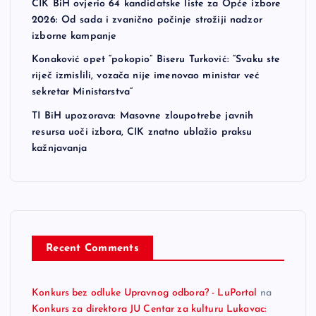
CIK BiH ovjerio 64 kandidatske liste za Opće izbore
2026: Od sada i zvanično počinje strožiji nadzor
izborne kampanje
Konaković opet “pokopio” Biseru Turković: “Svaku ste
riječ izmislili, vozača nije imenovao ministar već
sekretar Ministarstva”
TI BiH upozorava: Masovne zloupotrebe javnih
resursa uoči izbora, CIK znatno ublažio praksu
kažnjavanja
Recent Comments
Konkurs bez odluke Upravnog odbora? - LuPortal
na
Konkurs za direktora JU Centar za kulturu Lukavac: