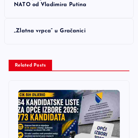
a
NATO od Vladimira Putina
v
„Zlatna vrpca“ u Gračanici
i
g
a
Related Posts
c
i
j
a