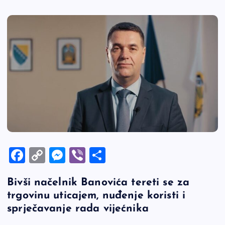
F
C
M
Vi
S
a
o
es
b
h
Bivši načelnik Banovića tereti se za
c
p
se
er
ar
trgovinu uticajem, nuđenje koristi i
e
y
n
e
sprječavanje rada vijećnika
b
Li
g