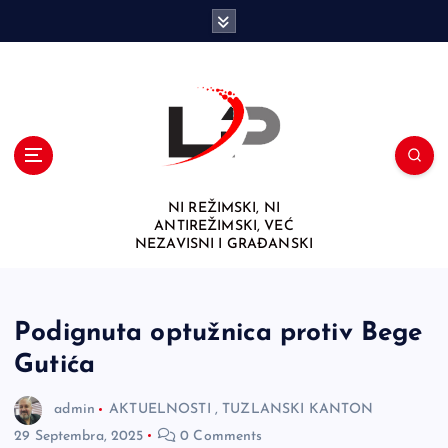
S
k
i
p
t
o
c
o
n
NI REŽIMSKI, NI
t
ANTIREŽIMSKI, VEĆ
e
NEZAVISNI I GRAĐANSKI
n
t
Podignuta optužnica protiv Bege
Gutića
admin
AKTUELNOSTI
,
TUZLANSKI KANTON
29 Septembra, 2025
0 Comments