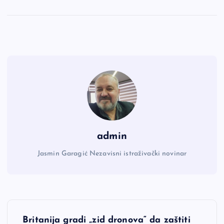
admin
Jasmin Garagić Nezavisni istraživački novinar
N
Britanija gradi „zid dronova“ da zaštiti