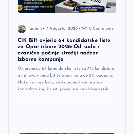
č
l
admin
7 Augusta, 2026
0 Comments
a
CIK BiH ovjerio 64 kandidatske liste
n
za Opće izbore 2026: Od sada i
zvanično počinje strožiji nadzor
izborne kampanje
a
Ovjerene su 64 kandidatske liste sa 773 kandidata,
k
a njihova imena bit će objavljena do 20. augusta.
Nakon ovjere lista, svaki promotivni nastup
a
kandidata koji koristi javne resurse ili budžetski…