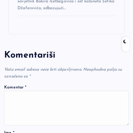
savjetnik Bakira Izetbegovića i šef kabineta Šefika
Džaferovića, odbacujući…
Komentariši
Vaša email adresa neće biti objavljivana.
Neophodna polja su
označena sa
*
Komentar
*
Ime
*