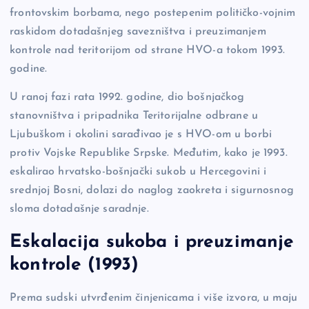
o
k
frontovskim borbama, nego postepenim političko-vojnim
k
raskidom dotadašnjeg savezništva i preuzimanjem
kontrole nad teritorijom od strane HVO-a tokom 1993.
godine.
U ranoj fazi rata 1992. godine, dio bošnjačkog
stanovništva i pripadnika Teritorijalne odbrane u
Ljubuškom i okolini sarađivao je s HVO-om u borbi
protiv Vojske Republike Srpske. Međutim, kako je 1993.
eskalirao hrvatsko-bošnjački sukob u Hercegovini i
srednjoj Bosni, dolazi do naglog zaokreta i sigurnosnog
sloma dotadašnje saradnje.
Eskalacija sukoba i preuzimanje
kontrole (1993)
Prema sudski utvrđenim činjenicama i više izvora, u maju