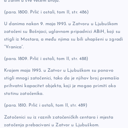
a zatim u sve većem broju.
(para. 1800. Prlić i ostali, tom II, str. 486)
U danima nakon 9. maja 1993. u Zatvoru u Ljubuškom
zatočeni su Bošnjaci, uglavnom pripadnici ABiH, koji su
stigli iz Mostara, a među njima su bili uhapšeni u zgradi
“Vranica”.
(para. 1809. Prlić i ostali, tom II, str. 488)
Krajem maja 1993. u Zatvor u Ljubuškom su ponovo
stigli mnogi zatočenici, tako da je njihov broj premašio
prihvatni kapacitet objekta, koji je mogao primiti oko
stotinu zatočenika.
(para. 1810. Prlić i ostali, tom II, str. 489)
Zatočenici su iz raznih zatočeničkih centara i mjesta
zatočenja prebacivani u Zatvor u Ljubuškom.