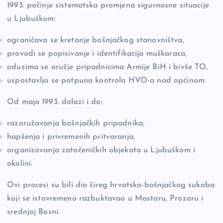
1993. počinje sistematska promjena sigurnosne situacije
u Ljubuškom:
ograničava se kretanje bošnjačkog stanovništva,
provodi se popisivanje i identifikacija muškaraca,
oduzima se oružje pripadnicima Armije BiH i bivše TO,
uspostavlja se potpuna kontrola HVO-a nad općinom.
Od maja 1993. dolazi i do:
razoružavanja bošnjačkih pripadnika,
hapšenja i privremenih pritvaranja,
organizovanja zatočeničkih objekata u Ljubuškom i
okolini.
Ovi procesi su bili dio šireg hrvatsko-bošnjačkog sukoba
koji se istovremeno razbuktavao u Mostaru, Prozoru i
srednjoj Bosni.