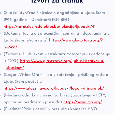
Izvori za članak
(Sudski utvrđene činjenice o događajima u Ljubuškom
1993. godine – Detektor/BIRN BiH)
https://ratnizlocin.detektor.ba/lokacija/ljubuski/41
(Dokumentacija o zatočeničkim centrima i dešavanjima u
Ljubuškom tokom rata)
https://www.glaszrtava.org/?
p=5883
(Zatvor u Ljubuškom – struktura, zatočenja i svjedočenja
iz 1993.)
https://www.glaszrtava.org/ljubuski/zatvor-u-
ljubuskom/
(Logor „Vitina-Otok“ – opis zatočenja i prisilnog rada u
Ljubuškom području)
https://www.glaszrtava.org/ljubuski/logor-vitina-otok/
(Međunarodni krivični sud za bivšu Jugoslaviju – ICTY,
opći arhiv predmeta i presuda)
https://www.icty.org/
(Predmet “Prlić i ostali” – presuda i kontekst HVO i