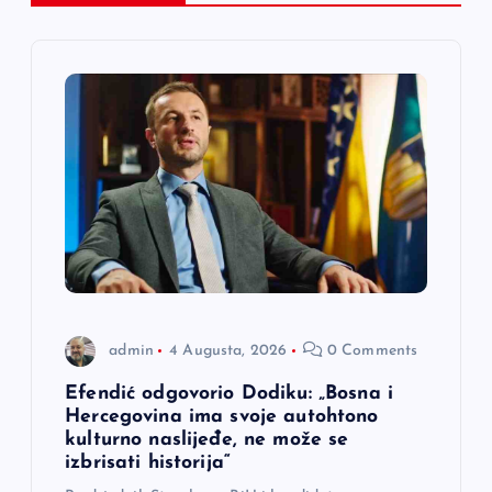
c
i
j
a
č
l
a
admin
4 Augusta, 2026
0 Comments
n
Efendić odgovorio Dodiku: „Bosna i
Hercegovina ima svoje autohtono
a
kulturno naslijeđe, ne može se
izbrisati historija“