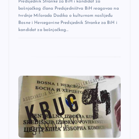
k
Predsjednik Stranke za BiH i kandidat za
bošnjačkog člana Predsjedništva BiH reagovao na
a
tvrdnje Milorada Dodika o kulturnom naslijeđu
Bosne i Hercegovine Predsjednik Stranke za BiH i
kandidat za bošnjačkog…