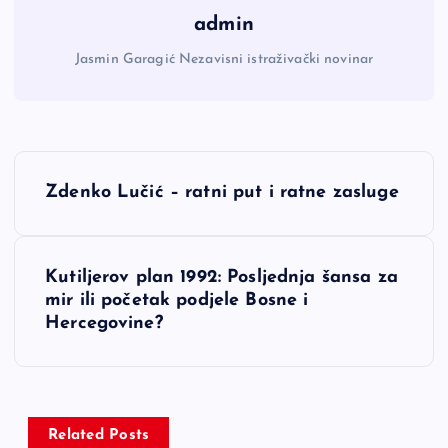
admin
Jasmin Garagić Nezavisni istraživački novinar
N
Zdenko Lučić – ratni put i ratne zasluge
a
v
Kutiljerov plan 1992: Posljednja šansa za
mir ili početak podjele Bosne i
i
Hercegovine?
g
a
Related Posts