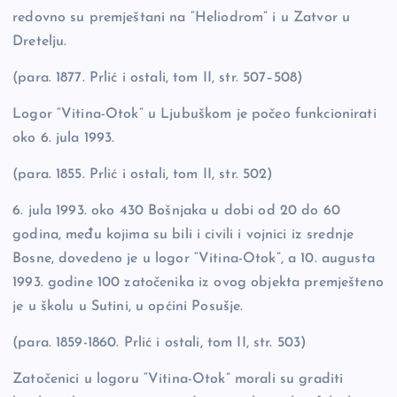
redovno su premještani na “Heliodrom” i u Zatvor u
Dretelju.
(para. 1877. Prlić i ostali, tom II, str. 507–508)
Logor “Vitina-Otok” u Ljubuškom je počeo funkcionirati
oko 6. jula 1993.
(para. 1855. Prlić i ostali, tom II, str. 502)
6. jula 1993. oko 430 Bošnjaka u dobi od 20 do 60
godina, među kojima su bili i civili i vojnici iz srednje
Bosne, dovedeno je u logor “Vitina-Otok”, a 10. augusta
1993. godine 100 zatočenika iz ovog objekta premješteno
je u školu u Sutini, u općini Posušje.
(para. 1859-1860. Prlić i ostali, tom II, str. 503)
Zatočenici u logoru “Vitina-Otok” morali su graditi