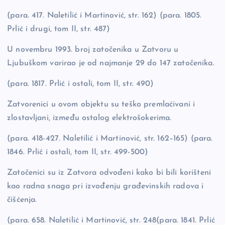
(para. 417. Naletilić i Martinović, str. 162) (para. 1805.
Prlić i drugi, tom II, str. 487)
U novembru 1993. broj zatočenika u Zatvoru u
Ljubuškom varirao je od najmanje 29 do 147 zatočenika.
(para. 1817. Prlić i ostali, tom II, str. 490)
Zatvorenici u ovom objektu su teško premlaćivani i
zlostavljani, između ostalog elektrošokerima.
(para. 418-427. Naletilić i Martinović, str. 162–165) (para.
1846. Prlić i ostali, tom II, str. 499-500)
Zatočenici su iz Zatvora odvođeni kako bi bili korišteni
kao radna snaga pri izvođenju građevinskih radova i
čišćenja.
(para. 658. Naletilić i Martinović, str. 248(para. 1841. Prlić