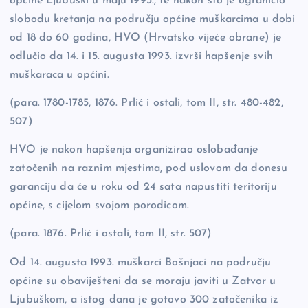
općine Ljubuški u maju 1993., te nakon što je ograničio
slobodu kretanja na području općine muškarcima u dobi
od 18 do 60 godina, HVO (Hrvatsko vijeće obrane) je
odlučio da 14. i 15. augusta 1993. izvrši hapšenje svih
muškaraca u općini.
(para. 1780-1785, 1876. Prlić i ostali, tom II, str. 480-482,
507)
HVO je nakon hapšenja organizirao oslobađanje
zatočenih na raznim mjestima, pod uslovom da donesu
garanciju da će u roku od 24 sata napustiti teritoriju
općine, s cijelom svojom porodicom.
(para. 1876. Prlić i ostali, tom II, str. 507)
Od 14. augusta 1993. muškarci Bošnjaci na području
općine su obaviješteni da se moraju javiti u Zatvor u
Ljubuškom, a istog dana je gotovo 300 zatočenika iz