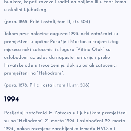
bunkere, kopati rovove i raditi na poljima ili u fabrikama
u okolini Ljubuškog.
(para. 1865. Prlić i ostali, tom II, str. 504)
Tokom prve polovine augusta 1993. neki zatočenici su
premješteni u općine Posušje i Mostar, a krajem istog
mjeseca neki zatočenici iz logora “Vitina-Otok” su
oslobođeni, uz uslov da napuste teritoriju i preko
Hrvatske odu u treće zemlje, dok su ostali zatočenici
premješteni na “Heliodrom”.
(para. 1878. Prlić i ostali, tom II, str. 508)
1994
Posljednji zatočenici iz Zatvora u Ljubuškom premješteni
su na “Heliodrom” 21. marta 1994. i oslobođeni 29. marta
1994., nakon razmjene zarobljenika između HVO-a i