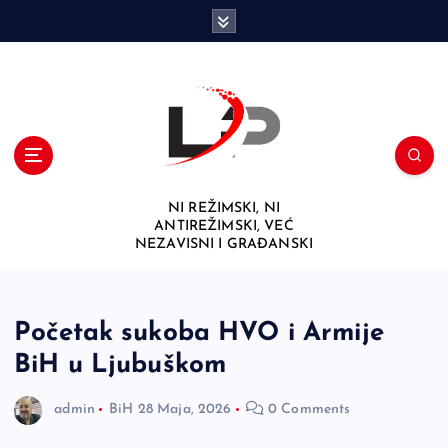
S
k
i
p
t
o
c
o
n
NI REŽIMSKI, NI
t
ANTIREŽIMSKI, VEĆ
e
NEZAVISNI I GRAĐANSKI
n
t
Početak sukoba HVO i Armije
BiH u Ljubuškom
admin
BiH
28 Maja, 2026
0 Comments