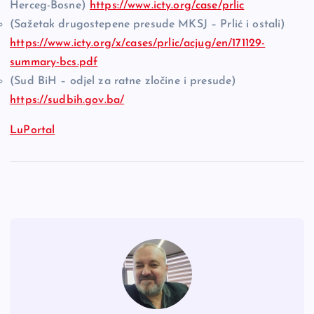
Herceg-Bosne)
https://www.icty.org/case/prlic
(Sažetak drugostepene presude MKSJ – Prlić i ostali)
https://www.icty.org/x/cases/prlic/acjug/en/171129-
summary-bcs.pdf
(Sud BiH – odjel za ratne zločine i presude)
https://sudbih.gov.ba/
LuPortal