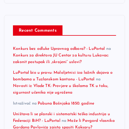
Recent Comments
Konkurs bez odluke Upravnog odbora? - LuPortal
na
Konkurs za direktora JU Centar za kulturu Lukavac:
zakonit postupak ili „skrojeni“ uslovi?
LuPortal bio u pravu: Maloljetnici iza lažnih dojava o
bombama u Tuzlanskom kantonu - LuPortal
na
Novosti iz Vlade TK: Provjere u školama TK u toku,
sigurnost učenika nije ugrožena
Istraživač
na
Pobuna Bošnjaka 1850. godine
Uništava li se planski i sistematski teška industrija u
Federaciji BiH? - LuPortal
na
Može li Pavgord vlasnika
Gordana Pavlovića zaista spasiti Koksaru?