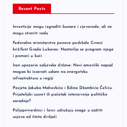
Recent Posts
Investicije mogu izgraditi bunare i cjevovode, ali ne
mogu stvoriti vodu
Federalno ministarstvo ponovo podržalo Crveni
križ/krst Grada Lukavac: Nastavlja se program njege
i pomoći u kući
Iran upozorio zaljevske države: Novi američki napad
mogao bi izazvati udare na energetsku
infrastrukturu u regiji
Posjeta Jakuba Mahovkića i Edina Džambića Čeliću:
Prijateljski susret ili početak intenzivnije političke
saradnje?
Poljoprivrednici i lovci udružuju snage u zaštiti
usjeva od šteta divljači