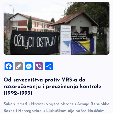
F
C
M
Vi
S
a
o
es
b
h
Od savezništva protiv VRS-a do
c
p
se
er
ar
razoružavanja i preuzimanja kontrole
e
y
n
e
(1992–1993)
b
Li
g
Sukob između Hrvatsko vijeće obrane i Armija Republike
o
n
er
Bosne i Hercegovine u Ljubuškom nije počeo klasičnim