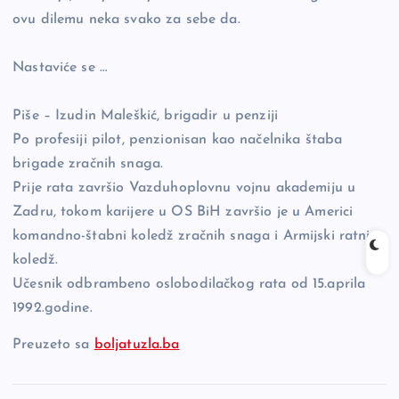
ovu dilemu neka svako za sebe da.
Nastaviće se …
Piše – Izudin Maleškić, brigadir u penziji
Po profesiji pilot, penzionisan kao načelnika štaba
brigade zračnih snaga.
Prije rata završio Vazduhoplovnu vojnu akademiju u
Zadru, tokom karijere u OS BiH završio je u Americi
komandno-štabni koledž zračnih snaga i Armijski ratni
koledž.
Učesnik odbrambeno oslobodilačkog rata od 15.aprila
1992.godine.
Preuzeto sa
boljatuzla.ba