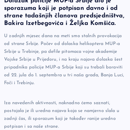
Dolazak policije MUP-a Srbije dio je
c
p
se
er
ar
sporazuma koji je potpisan davno i od
e
y
n
e
strane tadašnjih članova predsjedništva,
b
Li
g
Bakira Izetbegovića i Željka Komšića.
o
n
er
U zadnjih mjesec dana na meti smo stalnih provokacija
o
k
od strane Srbije. Počev od dolaska helikoptera MUP-a
k
Srbije u Trebinje, pa defile pitomaca vojne akademije
Vojske Srbije u Prijedoru, i na kraju najava dolaska šest
pripadnika policije MUP-a Srbije koji su trebali boraviti
od 22. jula do 1. septembra u tri naša grada, Banja Luci,
Foči i Trebinju.
Iza navedenih aktivnosti, naknadno ćemo saznati,
postojala je ili uredna najava koja se namjerno slala u
zadnji čas, ili sporazum koji je također ranije uredno
potpisan i sa naše strane.