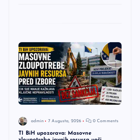
admin
7 Augusta, 2026
0 Comments
TI BiH upozorava: Masovne
zloupotrebe javnih resursa uoči