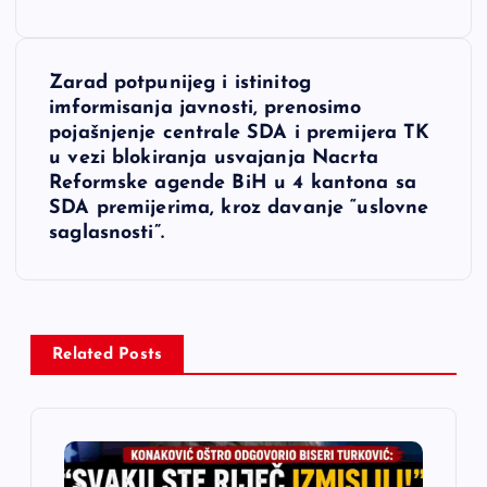
v
i
Zarad potpunijeg i istinitog
imformisanja javnosti, prenosimo
g
pojašnjenje centrale SDA i premijera TK
u vezi blokiranja usvajanja Nacrta
a
Reformske agende BiH u 4 kantona sa
SDA premijerima, kroz davanje “uslovne
c
saglasnosti”.
i
j
Related Posts
a
č