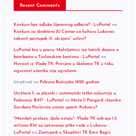
Recent Comments
Konkurs bez odluke Upravnog odbora? - LuPortal
na
Konkurs za direktora JU Centar za kulturu Lukavac:
zakonit postupak ili „skrojeni“ uslovi?
LuPortal bio u pravu: Maloljetnici iza lažnih dojava o
bombama u Tuzlanskom kantonu - LuPortal
na
Novosti iz Vlade TK: Provjere u školama TK u toku,
sigurnost učenika nije ugrožena
Istraživač
na
Pobuna Bošnjaka 1850. godine
Uništava li se planski i sistematski teška industrija u
Federaciji BiH? - LuPortal
na
Može li Pavgord vlasnika
Gordana Pavlovića zaista spasiti Koksaru?
"Mandati prolaze, djela ostaju": Vlada TK izdvaja 1,5
miliona KM za rješavanje pitke vode u Lukavcu -
LuPortal
na
Zastupnik u Skupštini TK Emir Begić