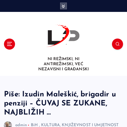
S
k
i
p
t
o
c
o
n
NI REŽIMSKI, NI
t
ANTIREŽIMSKI, VEĆ
e
NEZAVISNI I GRAĐANSKI
n
t
Piše: Izudin Maleškić, brigadir u
penziji – ČUVAJ SE ZUKANE,
NAJBLIŽIH …
admin
BiH
,
KULTURA, KNJIŽEVNOST I UMJETNOST