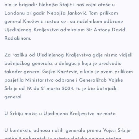
bio je brigadir Nebojša Stajić i naš vojni ataše u
Londonu brigadir Nebojša Janković. Tom prilikom
general Knežević sastao se i sa načelnikom odbrane
Ujedinjenog Kraljevstva admiralom Sir Antony David
Radakinom.
Za razliku od Ujedinjenog Kraljevstva gdje nismo vidjeli
bošnjačkog generala, u delegaciji koju je predvodio
također general Gojko Knežević, a koja je ovom prilikom
posjetila Ministarstvo odbrane i Generalštab Vojske
Srbije od 19. do 21.marta 2024. tu je bio bošnjački
general.
U Srbiju može, u Ujedinjeno Kraljevstvo ne može.
U kontekstu odnosa naših generala prema Vojsci Srbije
najbolji pokazatelj je primjer dočeka vojnog atašea