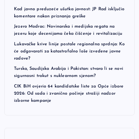
Kad javno preduzeće ušutka javnost: JP Rad isključio
komentare nakon priznanja greške
Jezero Modrac: Novinarska i medijska regata na
jezeru koje decenijama čeka čišćenje i revitalizaciju
Lukavačke krive linije postale regionalna sprdnja: Ko
će odgovarati za katastrofalno loše izvedene javne
radove?
Turska, Saudijska Arabija i Pakistan: stvara li se novi
sigurnosni trokut s nuklearnom sjenom?
CIK BiH ovjerio 64 kandidatske liste za Opće izbore
2026: Od sada i zvanično počinje strožiji nadzor
izborne kampanje