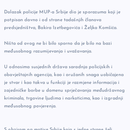
Dolazak policije MUP-a Srbije dio je sporazuma koji je
potpisan davno i od strane tadašnjih članova
predsjedništva, Bakira Izetbegovića i Željka Komšića.
Ništa od ovog ne bi bilo sporno da je bilo na bazi
međusobnog razumijevanja i uvažavanja.
U odnosima susjednih država saradnja policijskih i
obavještajnih agencija, kao i oružanih snaga uobičajena
je stvar i kao takva u funkciji je razmjene informacija i
zajedničke borbe u domenu sprječavanja međudržavnog
kriminala, trgovine ljudima i narkoticima, kao i izgradnji
međusobnog povjerenja.
S obzirom na motive Srbije koja s jedne strane želi