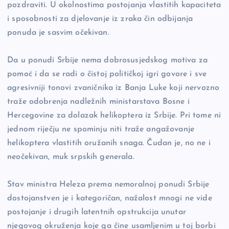
pozdraviti. U okolnostima postojanja vlastitih kapaciteta
i sposobnosti za djelovanje iz zraka čin odbijanja
ponuda je sasvim očekivan.
Da u ponudi Srbije nema dobrosusjedskog motiva za
pomoć i da se radi o čistoj političkoj igri govore i sve
agresivniji tonovi zvaničnika iz Banja Luke koji nervozno
traže odobrenja nadležnih ministarstava Bosne i
Hercegovine za dolazak helikoptera iz Srbije. Pri tome ni
jednom riječju ne spominju niti traže angažovanje
helikoptera vlastitih oružanih snaga. Čudan je, no ne i
neočekivan, muk srpskih generala.
Stav ministra Heleza prema nemoralnoj ponudi Srbije
dostojanstven je i kategoričan, nažalost mnogi ne vide
postojanje i drugih latentnih opstrukcija unutar
njegovog okruženja koje ga čine usamljenim u toj borbi