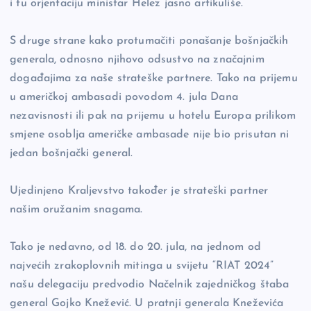
i tu orjentaciju ministar Helez jasno artikuliše.
S druge strane kako protumačiti ponašanje bošnjačkih
generala, odnosno njihovo odsustvo na značajnim
događajima za naše strateške partnere. Tako na prijemu
u američkoj ambasadi povodom 4. jula Dana
nezavisnosti ili pak na prijemu u hotelu Europa prilikom
smjene osoblja američke ambasade nije bio prisutan ni
jedan bošnjački general.
Ujedinjeno Kraljevstvo također je strateški partner
našim oružanim snagama.
Tako je nedavno, od 18. do 20. jula, na jednom od
najvećih zrakoplovnih mitinga u svijetu “RIAT 2024”
našu delegaciju predvodio Načelnik zajedničkog štaba
general Gojko Knežević. U pratnji generala Kneževića