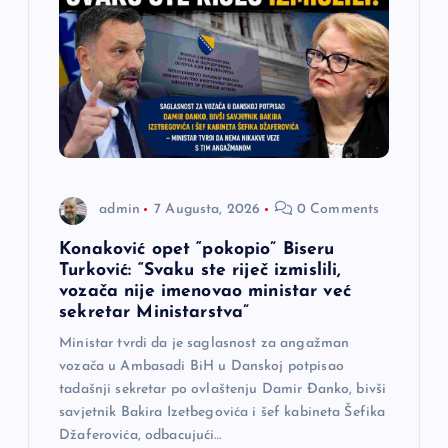
l
a
n
a
k
admin
7 Augusta, 2026
0 Comments
Konaković opet “pokopio” Biseru
a
Turković: “Svaku ste riječ izmislili,
vozača nije imenovao ministar već
sekretar Ministarstva”
Ministar tvrdi da je saglasnost za angažman
vozača u Ambasadi BiH u Danskoj potpisao
tadašnji sekretar po ovlaštenju Damir Đanko, bivši
savjetnik Bakira Izetbegovića i šef kabineta Šefika
Džaferovića, odbacujući…