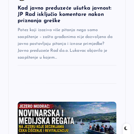
n
Kad javno preduzeće ušutka javnost:
JP Rad isključio komentare nakon
a
priznanja greške
Potez koji izaziva više pitanja nego samo
k
saopštenje – zašto građanima nije dozvoljeno da
javno postavljaju pitanja i iznose primjedbe?
a
Javno preduzeće Rad d.o.o. Lukavac objavilo je
saopštenje u kojem…