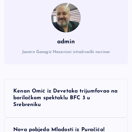
admin
Jasmin Garagić Nezavisni istraživački novinar
N
Kenan Omić iz Devetaka trijumfovao na
a
borilačkom spektaklu BFC 3 u
Srebreniku
v
i
Nova pobjeda Mladosti iz Puračića!