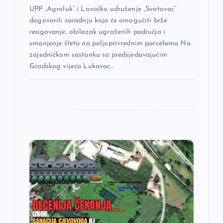
UPP „Agroluk“ i Lovačko udruženje „Svatovac“
k
dogovorili saradnju koja će omogućiti brže
reagovanje, obilazak ugroženih područja i
a
smanjenje šteta na poljoprivrednim parcelama Na
zajedničkom sastanku sa predsjedavajućim
Gradskog vijeća Lukavac…