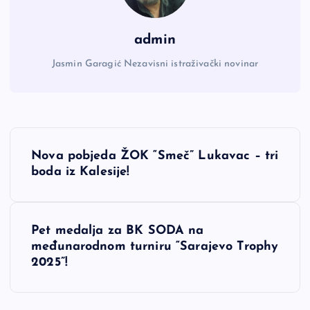
admin
Jasmin Garagić Nezavisni istraživački novinar
N
Nova pobjeda ŽOK “Smeč” Lukavac – tri
a
boda iz Kalesije!
v
Pet medalja za BK SODA na
i
međunarodnom turniru “Sarajevo Trophy
2025”!
g