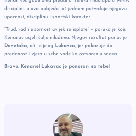
Kenan već godinama predano trenira i nastupa u MMA
disciplini, a ova pobjeda još jednom potvrđuje njegovu
upornost, disciplinu i sportski karakter.
“Trud, rad i upornost uvijek se isplate” – poruka je koju
Kenanov usjeh šalje mladima. Njegov rezultat ponos je
Devetaka
, ali i cijelog
Lukavca
, jer pokazuje da
predanost i vjera u sebe vode ka ostvarenju snova.
Bravo, Kenane! Lukavac je ponosan na tebe!