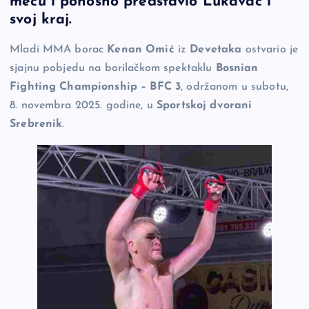
meču i ponosno predstavio Lukavac i
b
Li
g
svoj kraj.
o
n
er
Mladi MMA borac
Kenan Omić
iz
Devetaka
ostvario je
o
k
sjajnu pobjedu na borilačkom spektaklu
Bosnian
k
Fighting Championship – BFC 3
, održanom u subotu,
8. novembra 2025. godine, u
Sportskoj dvorani
Srebrenik
.