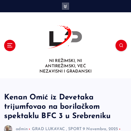
S
k
i
p
t
o
c
o
n
NI REŽIMSKI, NI
t
ANTIREŽIMSKI, VEĆ
e
NEZAVISNI I GRAĐANSKI
n
t
Kenan Omić iz Devetaka
trijumfovao na borilačkom
spektaklu BFC 3 u Srebreniku
admin
GRAD LUKAVAC
,
SPORT
9 Novembra, 2025