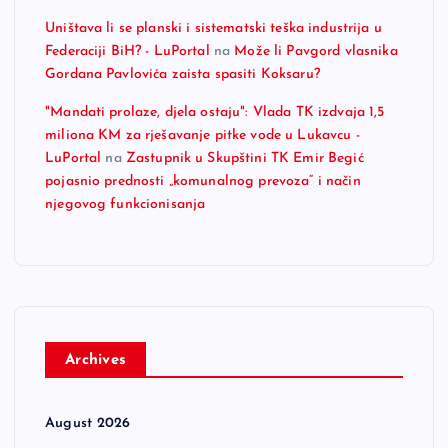
Uništava li se planski i sistematski teška industrija u
Federaciji BiH? - LuPortal
na
Može li Pavgord vlasnika
Gordana Pavlovića zaista spasiti Koksaru?
"Mandati prolaze, djela ostaju": Vlada TK izdvaja 1,5
miliona KM za rješavanje pitke vode u Lukavcu -
LuPortal
na
Zastupnik u Skupštini TK Emir Begić
pojasnio prednosti „komunalnog prevoza“ i način
njegovog funkcionisanja
Archives
August 2026