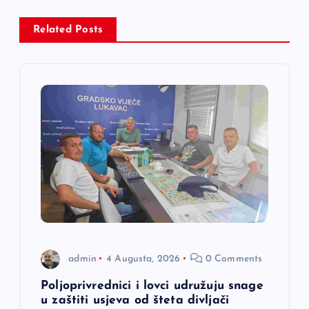
a
c
Related Posts
i
j
a
č
l
a
admin
4 Augusta, 2026
0 Comments
n
Poljoprivrednici i lovci udružuju snage
a
u zaštiti usjeva od šteta divljači