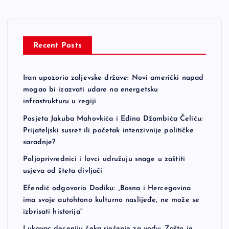
Recent Posts
Iran upozorio zaljevske države: Novi američki napad
mogao bi izazvati udare na energetsku
infrastrukturu u regiji
Posjeta Jakuba Mahovkića i Edina Džambića Čeliću:
Prijateljski susret ili početak intenzivnije političke
saradnje?
Poljoprivrednici i lovci udružuju snage u zaštiti
usjeva od šteta divljači
Efendić odgovorio Dodiku: „Bosna i Hercegovina
ima svoje autohtono kulturno naslijeđe, ne može se
izbrisati historija“
Lukavac deceniju čeka rješenje za vodu: Zašto je