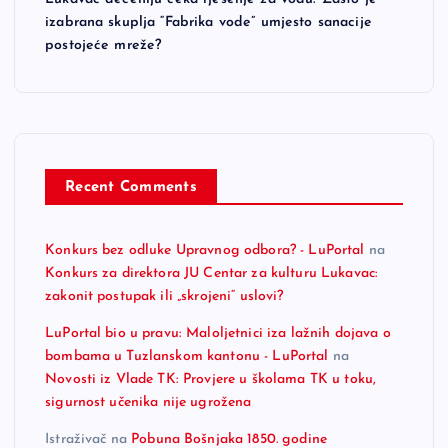
izabrana skuplja “Fabrika vode” umjesto sanacije
postojeće mreže?
Recent Comments
Konkurs bez odluke Upravnog odbora? - LuPortal
na
Konkurs za direktora JU Centar za kulturu Lukavac:
zakonit postupak ili „skrojeni“ uslovi?
LuPortal bio u pravu: Maloljetnici iza lažnih dojava o
bombama u Tuzlanskom kantonu - LuPortal
na
Novosti iz Vlade TK: Provjere u školama TK u toku,
sigurnost učenika nije ugrožena
Istraživač
na
Pobuna Bošnjaka 1850. godine