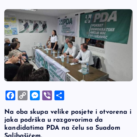
F
C
M
Vi
S
a
o
es
b
h
Na oba skupa velike posjete i otvorena i
c
p
se
er
ar
jaka podrška u razgovorima da
e
y
n
e
kandidatima PDA na čelu sa Suadom
b
Li
g
Salibašićem.