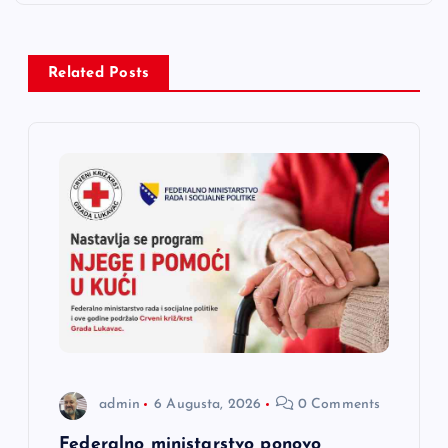
a
c
Related Posts
i
j
a
č
l
a
n
admin
6 Augusta, 2026
0 Comments
Federalno ministarstvo ponovo