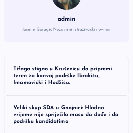
admin
Jasmin Garagić Nezavisni istraživački novinar
N
Tifaga stigao u Kruševicu da pripremi
a
teren za konvoj podrške Ibrakiću,
Imamovićki i Hodžiću.
v
i
Veliki skup SDA u Gnojnici: Hladno
vrijeme nije spriječilo masu da dođe i da
g
podršku kandidatima