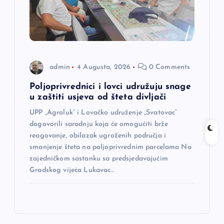
admin
4 Augusta, 2026
0 Comments
Poljoprivrednici i lovci udružuju snage
u zaštiti usjeva od šteta divljači
UPP „Agroluk“ i Lovačko udruženje „Svatovac“
dogovorili saradnju koja će omogućiti brže
reagovanje, obilazak ugroženih područja i
smanjenje šteta na poljoprivrednim parcelama Na
zajedničkom sastanku sa predsjedavajućim
Gradskog vijeća Lukavac…