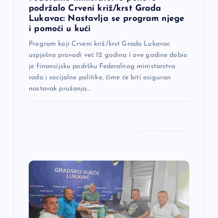
a
podržalo Crveni križ/krst Grada
Lukavac: Nastavlja se program njege
k
i pomoći u kući
a
Program koji Crveni križ/krst Grada Lukavac
uspješno provodi već 12 godina i ove godine dobio
je finansijsku podršku Federalnog ministarstva
rada i socijalne politike, čime će biti osiguran
nastavak pružanja…