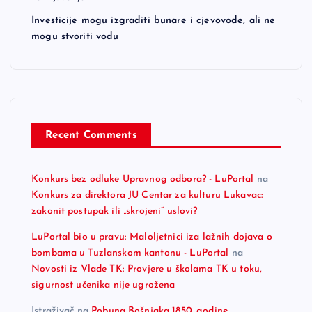
Investicije mogu izgraditi bunare i cjevovode, ali ne
mogu stvoriti vodu
Recent Comments
Konkurs bez odluke Upravnog odbora? - LuPortal
na
Konkurs za direktora JU Centar za kulturu Lukavac:
zakonit postupak ili „skrojeni“ uslovi?
LuPortal bio u pravu: Maloljetnici iza lažnih dojava o
bombama u Tuzlanskom kantonu - LuPortal
na
Novosti iz Vlade TK: Provjere u školama TK u toku,
sigurnost učenika nije ugrožena
Istraživač
na
Pobuna Bošnjaka 1850. godine