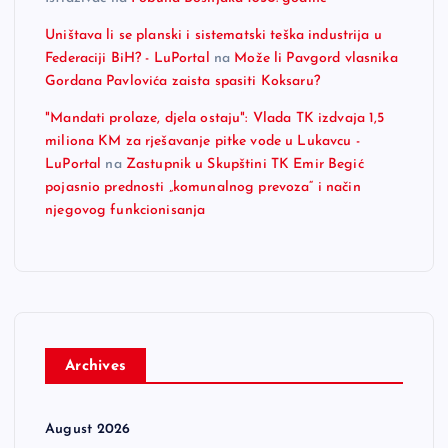
Uništava li se planski i sistematski teška industrija u
Federaciji BiH? - LuPortal
na
Može li Pavgord vlasnika
Gordana Pavlovića zaista spasiti Koksaru?
"Mandati prolaze, djela ostaju": Vlada TK izdvaja 1,5
miliona KM za rješavanje pitke vode u Lukavcu -
LuPortal
na
Zastupnik u Skupštini TK Emir Begić
pojasnio prednosti „komunalnog prevoza“ i način
njegovog funkcionisanja
Archives
August 2026