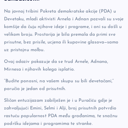
o
n
er
Na javnoj tribini Pokreta demokratske akcije (PDA) u
o
k
Devetaku, mladi aktivisti Arnela i Adnan pozvali su svoje
k
komšije da čuju njihove ideje i programe, i oni su došli u
velikom broju. Prostorija je bila premala da primi sve
prisutne, bez prisile, ucjena ili kupovine glasova—samo
uz pristojnu molbu.
Ovaj odaziv pokazuje da se trud Arnele, Adnana,
Mirnesa i njihovih kolega isplatio.
“Budite ponosni, na vašem skupu su bili devetačani,”
poručio je jedan od prisutnih.
Sličan entuzijazam zabilježen je i u Puračiću gdje je
zahvaljujući Emini, Selmi i Alji, broj prisutnih potvrdio
rastuću popularnost PDA među građanima, te snažnu
podršku idejama i programima te stranke.