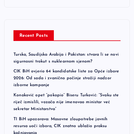
Recent Posts
Turska, Saudijska Arabija i Pakistan: stvara li se novi
sigurnosni trokut s nuklearnom sjenom?
CIK BiH ovjerio 64 kandidatske liste za Opće izbore
2026: Od sada i zvanično počinje strožiji nadzor
izborne kampanje
Konaković opet “pokopio” Biseru Turković: “Svaku ste
riječ izmislili, vozača nije imenovao ministar već
sekretar Ministarstva”
TI BiH upozorava: Masovne zloupotrebe javnih
resursa uoči izbora, CIK znatno ublažio praksu
kažnjavanja