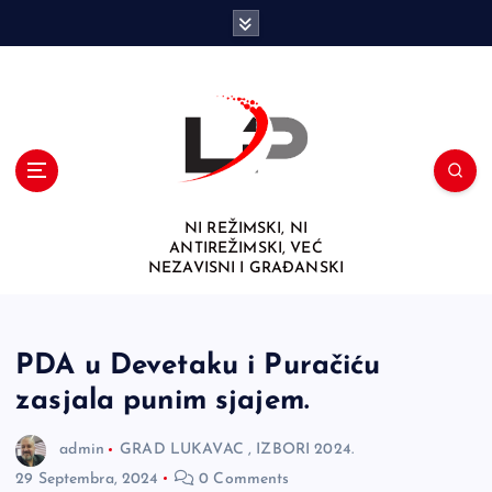
S
k
i
p
t
o
c
o
n
NI REŽIMSKI, NI
t
ANTIREŽIMSKI, VEĆ
e
NEZAVISNI I GRAĐANSKI
n
t
PDA u Devetaku i Puračiću
zasjala punim sjajem.
admin
GRAD LUKAVAC
,
IZBORI 2024.
29 Septembra, 2024
0 Comments