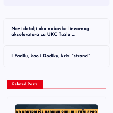
N
Novi detalji oko nabavke linearnog
a
akceleratora za UKC Tuzla …
v
I Fadilu, kao i Dodiku, krivi “stranci”
i
g
a
Related Posts
c
i