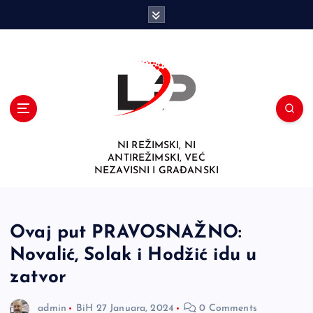
S
k
i
p
t
o
c
o
n
NI REŽIMSKI, NI
t
ANTIREŽIMSKI, VEĆ
e
NEZAVISNI I GRAĐANSKI
n
t
Ovaj put PRAVOSNAŽNO:
Novalić, Solak i Hodžić idu u
zatvor
admin
BiH
27 Januara, 2024
0 Comments