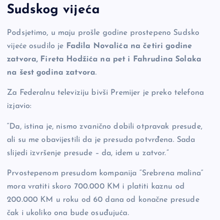
Sudskog vijeća
b
Li
g
o
n
er
Podsjetimo, u maju prošle godine prostepeno Sudsko
o
k
vijeće osudilo je
Fadila
Novalića na četiri godine
k
zatvora, Fireta Hodžića na pet i Fahrudina Solaka
na šest godina zatvora
.
Za Federalnu televiziju bivši Premijer je preko telefona
izjavio:
“Da, istina je, nismo zvanično dobili otpravak presude,
ali su me obavijestili da je presuda potvrđena. Sada
slijedi izvršenje presude – da, idem u zatvor.”
Prvostepenom presudom kompanija “Srebrena malina”
mora vratiti skoro 700.000 KM i platiti kaznu od
200.000 KM u roku od 60 dana od konačne presude
čak i ukoliko ona bude osuđujuća.