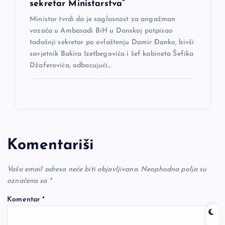
sekretar Ministarstva”
Ministar tvrdi da je saglasnost za angažman
vozača u Ambasadi BiH u Danskoj potpisao
tadašnji sekretar po ovlaštenju Damir Đanko, bivši
savjetnik Bakira Izetbegovića i šef kabineta Šefika
Džaferovića, odbacujući…
Komentariši
Vaša email adresa neće biti objavljivana.
Neophodna polja su
označena sa
*
Komentar
*