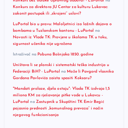
Konkurs bez odluke Upravnog odbora? - LuPortal
na
Konkurs za direktora JU Centar za kulturu Lukavac:
zakonit postupak ili „skrojeni“ uslovi?
LuPortal bio u pravu: Maloljetnici iza lažnih dojava o
bombama u Tuzlanskom kantonu - LuPortal
na
Novosti iz Vlade TK: Provjere u školama TK u toku,
sigurnost učenika nije ugrožena
Istraživač
na
Pobuna Bošnjaka 1850. godine
Uništava li se planski i sistematski teška industrija u
Federaciji BiH? - LuPortal
na
Može li Pavgord vlasnika
Gordana Pavlovića zaista spasiti Koksaru?
"Mandati prolaze, djela ostaju": Vlada TK izdvaja 1,5
miliona KM za rješavanje pitke vode u Lukavcu -
LuPortal
na
Zastupnik u Skupštini TK Emir Begić
pojasnio prednosti „komunalnog prevoza“ i način
njegovog funkcionisanja