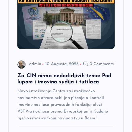
j
a
č
l
admin
10 Augusta, 2026
0 Comments
a
Za CIN nema nedodirljivih tema: Pod
n
lupom i imovina sudija i tužilaca
Novo istraživanje Centra za istraživačko
a
novinarstvo otvara ozbiljna pitanja o kontroli
imovine nosilaca pravosudnih funkcija, ulozi
k
VSTV-a i odnosu prema Evropskoj uniji Kada je
riječ o istraživačkom novinarstvu u Bosni…
a