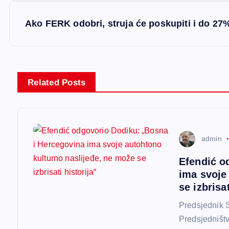
v
Ako FERK odobri, struja će poskupiti i do 27
i
g
Related Posts
a
c
admin
i
Efendić o
ima svoje
j
se izbrisat
a
Predsjednik S
Predsjedništ