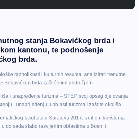
enutnog stanja Bokavićkog brda i
nskom kantonu, te podnošenje
ićkog brda.
ške raznolikosti i kulturnih resursa, analizirati trenutne
enje Bokavićkog brda zaštićenim područjem.
oliša i unapređenje turizma – STEP svoj opseg djelovanja
nju i unaprijeđenju u oblasti turizma i zaštite okoliša.
matičkog fakulteta u Sarajevu 2017, s ciljem korištenja
a u do sada slabo razvijenim oblastima u Bosni i