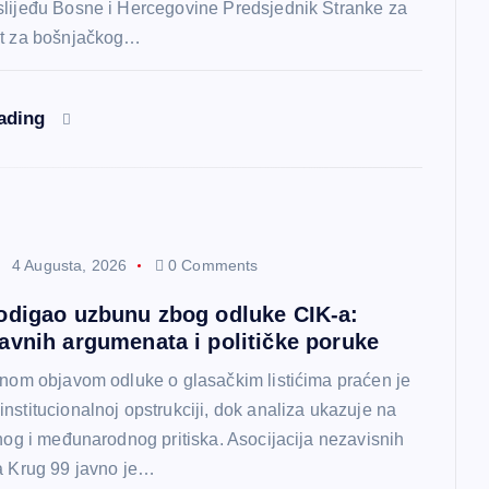
slijeđu Bosne i Hercegovine Predsjednik Stranke za
at za bošnjačkog…
eading
4 Augusta, 2026
0 Comments
odigao uzbunu zbog odluke CIK-a:
avnih argumenata i političke poruke
tnom objavom odluke o glasačkim listićima praćen je
nstitucionalnoj opstrukciji, dok analiza ukazuje na
vnog i međunarodnog pritiska. Asocijacija nezavisnih
a Krug 99 javno je…