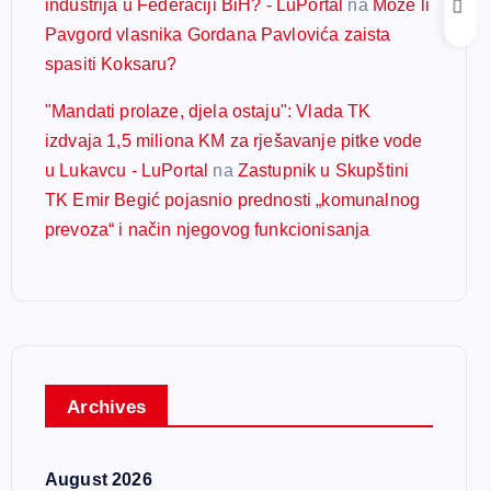
industrija u Federaciji BiH? - LuPortal
na
Može li
Pavgord vlasnika Gordana Pavlovića zaista
spasiti Koksaru?
"Mandati prolaze, djela ostaju": Vlada TK
izdvaja 1,5 miliona KM za rješavanje pitke vode
u Lukavcu - LuPortal
na
Zastupnik u Skupštini
TK Emir Begić pojasnio prednosti „komunalnog
prevoza“ i način njegovog funkcionisanja
Archives
August 2026