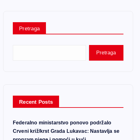
Pretraga
Pretraga
Recent Posts
Federalno ministarstvo ponovo podržalo
Crveni križ/krst Grada Lukavac: Nastavlja se
program njege i pomoći u kući