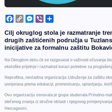
F
C
M
Vi
S
a
o
e
b
h
Cilj okruglog stola je razmatranje tr
c
p
s
er
ar
drugih zaštićenih područja u Tuzla
e
y
s
e
inicijative za formalnu zaštitu Bokav
b
Li
e
o
n
n
Na Okruglom stolu će se razgovarat o važnosti očuvanja biolo
o
k
g
ekološke prijetnje i razmatrati koraci potrebne za proglaš
k
er
Neprofitna, nevladina organizacija Udruženje za zaštitu ok
usmjerava prema edukaciji, promovisanju, upravljanju, korište
Ovu organizaciju osnovala je grupa studenata Prirodno-mate
stečenog znanja iz stručne oblasti i njegovog primjenjivanj
Hercegovini.