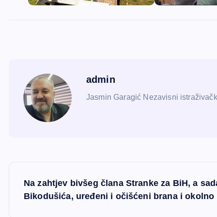
admin
Jasmin Garagić Nezavisni istraživačk
N
Na zahtjev bivšeg člana Stranke za BiH, a s
a
Bikodušića, uređeni i očišćeni brana i okolno