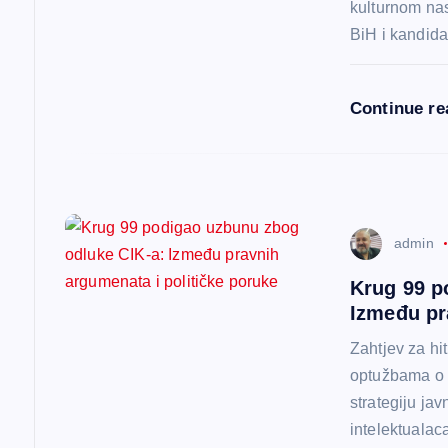
č
kulturnom na
BiH i kandid
l
Continue r
a
n
a
admin
Krug 99 p
k
Između pr
a
Zahtjev za hi
optužbama o i
strategiju ja
intelektualac