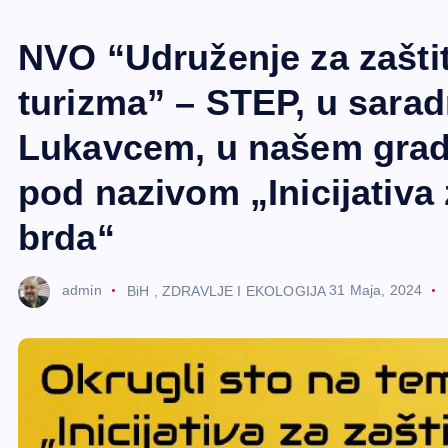
e
r
NVO “Udruženje za zaštit
turizma” – STEP, u sara
Lukavcem, u našem gradu
pod nazivom „Inicijativa
brda“
admin
BiH
,
ZDRAVLJE I EKOLOGIJA
31 Maja, 2024