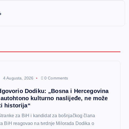
%
4 Augusta, 2026
0 Comments
dgovorio Dodiku: „Bosna i Hercegovina
 autohtono kulturno naslijeđe, ne može
i historija“
tranke za BiH i kandidat za bošnjačkog člana
va BiH reagovao na tvrdnje Milorada Dodika o