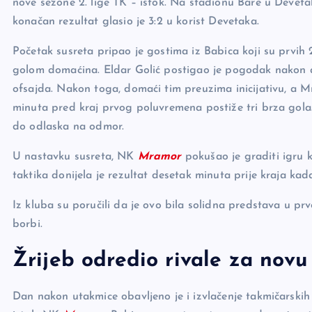
o
n
er
nove sezone 2. lige TK – istok. Na stadionu Bare u Deve
o
k
konačan rezultat glasio je 3:2 u korist Devetaka.
k
Početak susreta pripao je gostima iz Babica koji su prvih 2
golom domaćina. Eldar Golić postigao je pogodak nakon a
ofsajda. Nakon toga, domaći tim preuzima inicijativu, a M
minuta pred kraj prvog poluvremena postiže tri brza gola
do odlaska na odmor.
U nastavku susreta, NK
Mramor
pokušao je graditi igru k
taktika donijela je rezultat desetak minuta prije kraja kada
Iz kluba su poručili da je ovo bila solidna predstava u prv
borbi.
Žrijeb odredio rivale za nov
Dan nakon utakmice obavljeno je i izvlačenje takmičarskih 