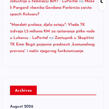
industrija u Federaciji BiH? - LuPortal
na
Može
li Pavgord vlasnika Gordana Pavlovića zaista
spasiti Koksaru?
"Mandati prolaze, djela ostaju": Vlada TK
izdvaja 1,5 miliona KM za rješavanje pitke vode
u Lukavcu - LuPortal
na
Zastupnik u Skupštini
TK Emir Begić pojasnio prednosti „komunalnog
prevoza“ i način njegovog funkcionisanja
Archives
August 2026