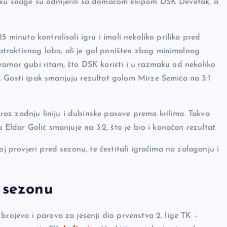
taku snage su odmjerili sa domaćom ekipom DSK Devetak, a
5 minuta kontrolisali igru i imali nekoliko prilika pred
traktivnog loba, ali je gol poništen zbog minimalnog
ramor gubi ritam, što DSK koristi i u razmaku od nekoliko
. Gosti ipak smanjuju rezultat golom Mirze Semića na 3:1
roz zadnju liniju i dubinske pasove prema krilima. Takva
 Eldar Golić smanjuje na 3:2, što je bio i konačan rezultat.
oj provjeri pred sezonu, te čestitali igračima na zalaganju i
u sezonu
brojeva i parova za jesenji dio prvenstva 2. lige TK –