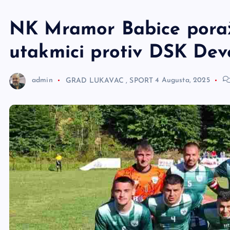
e
r
NK Mramor Babice poraž
utakmici protiv DSK Dev
admin
GRAD LUKAVAC
,
SPORT
4 Augusta, 2025