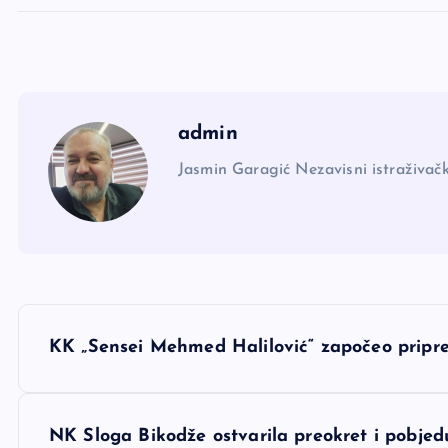
admin
Jasmin Garagić Nezavisni istraživačk
N
KK „Sensei Mehmed Halilović“ započeo pripr
a
v
NK Sloga Bikodže ostvarila preokret i pobje