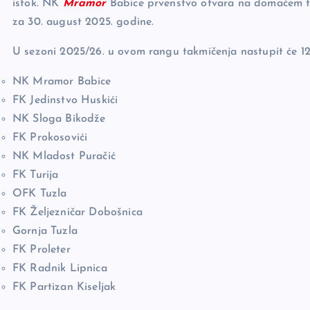
istok. NK
Mramor
Babice prvenstvo otvara na domaćem t
za 30. august 2025. godine.
U sezoni 2025/26. u ovom rangu takmičenja nastupit će 12
NK Mramor Babice
FK Jedinstvo Huskići
NK Sloga Bikodže
FK Prokosovići
NK Mladost Puračić
FK Turija
OFK Tuzla
FK Željezničar Dobošnica
Gornja Tuzla
FK Proleter
FK Radnik Lipnica
FK Partizan Kiseljak