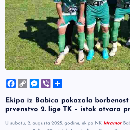
F
C
M
Vi
S
a
o
es
b
h
Ekipa iz Babica pokazala borbenost
c
p
se
er
ar
prvenstvo 2. lige TK – istok otvara p
e
y
n
e
b
Li
g
U subotu, 2. augusta 2025. godine, ekipa NK
Mramor
Bab