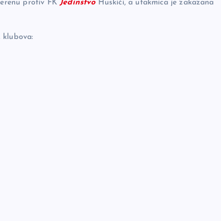
erenu protiv FK
Jedinstvo
Huskići, a utakmica je zakazana
 klubova: