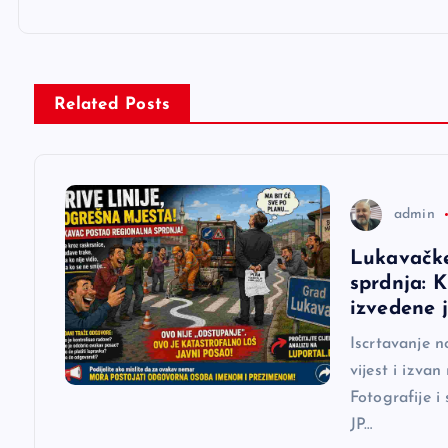
i
g
Related Posts
a
c
admin
Lukavačke
i
sprdnja: 
izvedene 
j
Iscrtavanje n
vijest i izva
a
Fotografije i
JP…
č