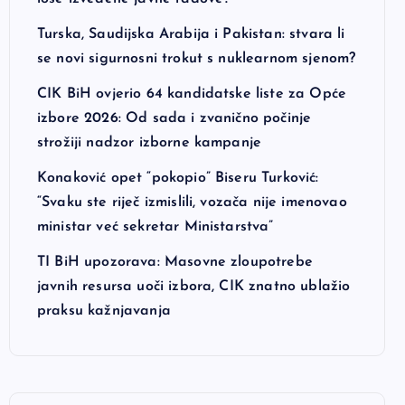
Turska, Saudijska Arabija i Pakistan: stvara li
se novi sigurnosni trokut s nuklearnom sjenom?
CIK BiH ovjerio 64 kandidatske liste za Opće
izbore 2026: Od sada i zvanično počinje
strožiji nadzor izborne kampanje
Konaković opet “pokopio” Biseru Turković:
“Svaku ste riječ izmislili, vozača nije imenovao
ministar već sekretar Ministarstva”
TI BiH upozorava: Masovne zloupotrebe
javnih resursa uoči izbora, CIK znatno ublažio
praksu kažnjavanja