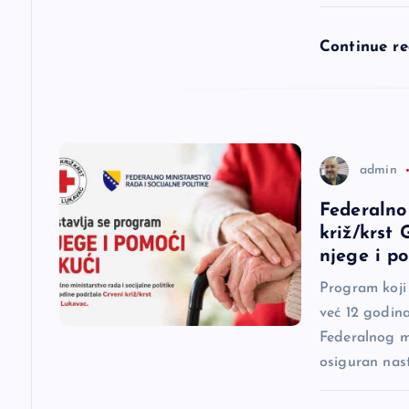
l
Continue r
a
n
admin
a
Federalno
križ/krst
k
njege i p
a
Program koji
već 12 godina
Federalnog mi
osiguran nas