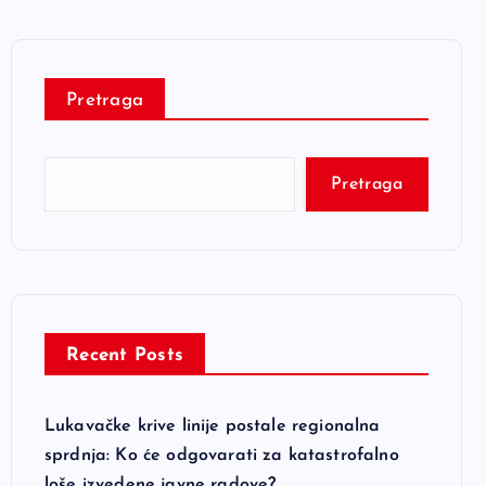
Pretraga
Pretraga
Recent Posts
Lukavačke krive linije postale regionalna
sprdnja: Ko će odgovarati za katastrofalno
loše izvedene javne radove?