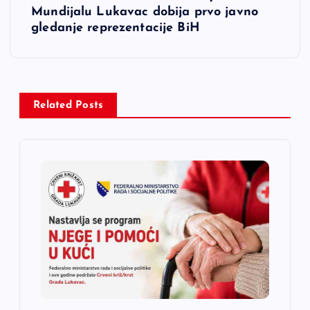
Mundijalu Lukavac dobija prvo javno
g
gledanje reprezentacije BiH
a
c
Related Posts
i
j
a
č
l
a