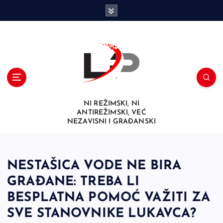
S
k
i
p
t
o
c
o
n
NI REŽIMSKI, NI
t
ANTIREŽIMSKI, VEĆ
e
NEZAVISNI I GRAĐANSKI
n
t
NESTAŠICA VODE NE BIRA
GRAĐANE: TREBA LI
BESPLATNA POMOĆ VAŽITI ZA
SVE STANOVNIKE LUKAVCA?