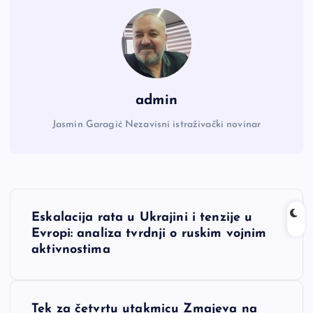
admin
Jasmin Garagić Nezavisni istraživački novinar
N
Eskalacija rata u Ukrajini i tenzije u
a
Evropi: analiza tvrdnji o ruskim vojnim
aktivnostima
v
i
Tek za četvrtu utakmicu Zmajeva na