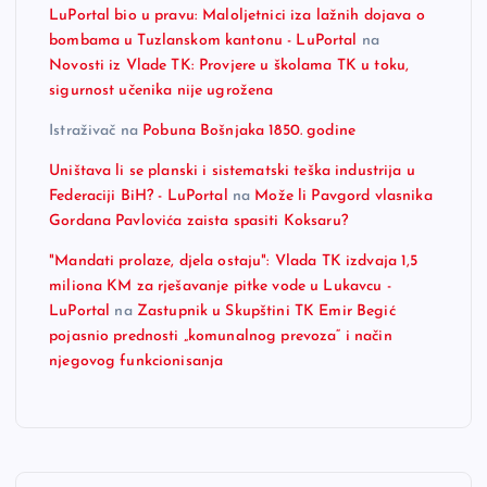
LuPortal bio u pravu: Maloljetnici iza lažnih dojava o
bombama u Tuzlanskom kantonu - LuPortal
na
Novosti iz Vlade TK: Provjere u školama TK u toku,
sigurnost učenika nije ugrožena
Istraživač
na
Pobuna Bošnjaka 1850. godine
Uništava li se planski i sistematski teška industrija u
Federaciji BiH? - LuPortal
na
Može li Pavgord vlasnika
Gordana Pavlovića zaista spasiti Koksaru?
"Mandati prolaze, djela ostaju": Vlada TK izdvaja 1,5
miliona KM za rješavanje pitke vode u Lukavcu -
LuPortal
na
Zastupnik u Skupštini TK Emir Begić
pojasnio prednosti „komunalnog prevoza“ i način
njegovog funkcionisanja