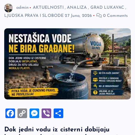
admin
AKTUELNOSTI
,
ANALIZA
,
GRAD LUKAVAC
,
LJUDSKA PRAVA I SLOBODE
27 Juna, 2026
0 Comments
F
C
M
Vi
S
a
o
es
b
h
Dok jedni vodu iz cisterni dobijaju
c
p
se
er
ar