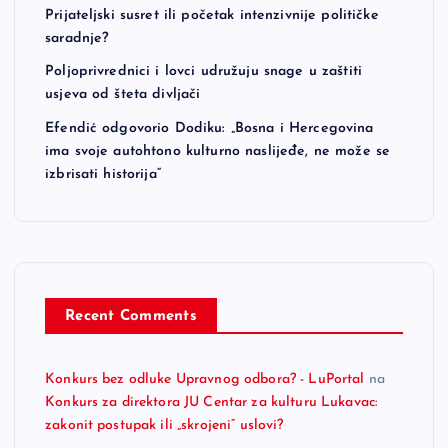
Prijateljski susret ili početak intenzivnije političke
saradnje?
Poljoprivrednici i lovci udružuju snage u zaštiti
usjeva od šteta divljači
Efendić odgovorio Dodiku: „Bosna i Hercegovina
ima svoje autohtono kulturno naslijeđe, ne može se
izbrisati historija“
Recent Comments
Konkurs bez odluke Upravnog odbora? - LuPortal
na
Konkurs za direktora JU Centar za kulturu Lukavac:
zakonit postupak ili „skrojeni“ uslovi?