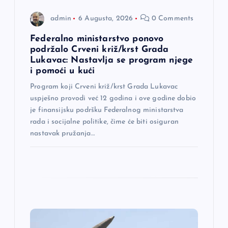
n
admin
6 Augusta, 2026
0 Comments
a
Federalno ministarstvo ponovo
podržalo Crveni križ/krst Grada
Lukavac: Nastavlja se program njege
k
i pomoći u kući
a
Program koji Crveni križ/krst Grada Lukavac
uspješno provodi već 12 godina i ove godine dobio
je finansijsku podršku Federalnog ministarstva
rada i socijalne politike, čime će biti osiguran
nastavak pružanja…