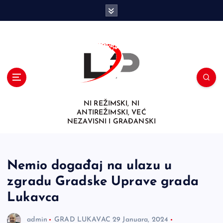
S
k
i
p
t
o
c
o
n
NI REŽIMSKI, NI
t
ANTIREŽIMSKI, VEĆ
e
NEZAVISNI I GRAĐANSKI
n
t
Nemio događaj na ulazu u
zgradu Gradske Uprave grada
Lukavca
admin
GRAD LUKAVAC
29 Januara, 2024