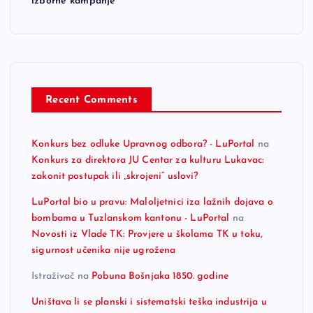
izborne kampanje
Recent Comments
Konkurs bez odluke Upravnog odbora? - LuPortal
na
Konkurs za direktora JU Centar za kulturu Lukavac:
zakonit postupak ili „skrojeni“ uslovi?
LuPortal bio u pravu: Maloljetnici iza lažnih dojava o
bombama u Tuzlanskom kantonu - LuPortal
na
Novosti iz Vlade TK: Provjere u školama TK u toku,
sigurnost učenika nije ugrožena
Istraživač
na
Pobuna Bošnjaka 1850. godine
Uništava li se planski i sistematski teška industrija u