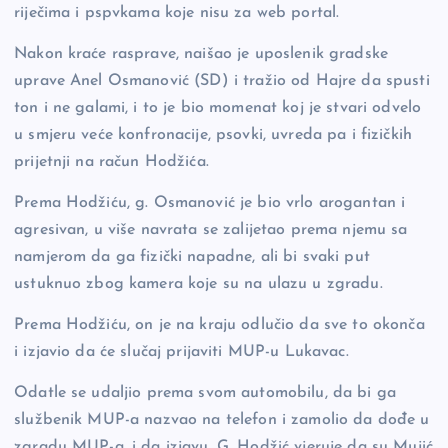
riječima i pspvkama koje nisu za web portal.
Nakon kraće rasprave, naišao je uposlenik gradske
uprave Anel Osmanović (SD) i tražio od Hajre da spusti
ton i ne galami, i to je bio momenat koj je stvari odvelo
u smjeru veće konfronacije, psovki, uvreda pa i fizičkih
prijetnji na račun Hodžića.
Prema Hodžiću, g. Osmanović je bio vrlo arogantan i
agresivan, u više navrata se zalijetao prema njemu sa
namjerom da ga fizički napadne, ali bi svaki put
ustuknuo zbog kamera koje su na ulazu u zgradu.
Prema Hodžiću, on je na kraju odlučio da sve to okonča
i izjavio da će slučaj prijaviti MUP-u Lukavac.
Odatle se udaljio prema svom automobilu, da bi ga
službenik MUP-a nazvao na telefon i zamolio da dođe u
zgradu MUP-a, i da izjavu. G. Hodžić vjeruje da su Mujić