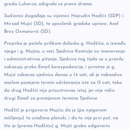
o
n
er
grada Lukavca, odigrala se prava drama.
o
k
Sudionici događaja su vijećnici Hajrudin Hodžić (SDP) i
k
Mirsad Mujić (SD), te uposlenik gradske uprave, Anel
Broz Osmanović (SD).
Prepirka je počela prilikom dolaska g. Hodžića, a između
njega i g. Mujića, u vezi Sjednice Komisije za imenovanja
i administrativna pitanja. Sjednice tog tijela se u pravilu
zakazuju preko Email korespodencije, i prvotno je g.
Mujić zakazao sjednicu danas u 14 sati, ali je naknadno
mailom pomjerio termin održavanja iste za 13 sati, tako
da drug Hodžić nije prisustvovao istoj, jer nije vidio
drugi Email sa promjenom termina Sjednice
Hodžič je prigovorio Mujiću da je (po njegovom
mišljenju) to urađeno planski, i da to nije prvi put, na
što je (prema Hodžiću) g. Mujić grubo odgovorio