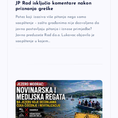
a
JP Rad isključio komentare nakon
priznanja greške
k
Potez koji izaziva više pitanja nego samo
saopštenje – zašto građanima nije dozvoljeno da
a
javno postavljaju pitanja i iznose primjedbe?
Javno preduzeće Rad d.o.o. Lukavac objavilo je
saopštenje u kojem…