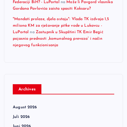
Federaciji BiH? - LuPortal
na
Može li Pavgord vlasnika
Gordana Pavlovića zaista spasiti Koksaru?
"Mandati prolaze, djela ostaju": Vlada TK izdvaja 1,5
miliona KM za rješavanje pitke vode u Lukavcu -
LuPortal
na
Zastupnik u Skupštini TK Emir Begić
pojasnio prednosti „komunalnog prevoza“ i način
njegovog funkcionisanja
Archives
August 2026
Juli 2026
Juni 2026