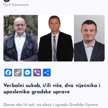
0 Comments
F
C
M
Vi
S
a
o
es
b
h
Verbalni sukob, i/ili više, dva vijećnika i
c
p
se
er
ar
uposlenika gradske uprave
e
y
n
e
b
Li
g
Danas oko 14 sati, na ulazu i zgradu Gradske Uprave