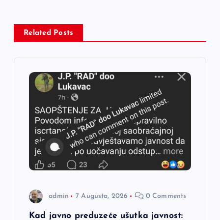
a
c
Related Posts
i
j
a
č
l
a
admin
7 Augusta, 2026
0 Comments
n
Kad javno preduzeće ušutka javnost: