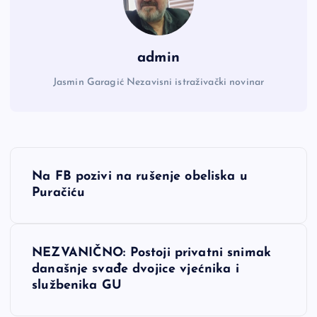
admin
Jasmin Garagić Nezavisni istraživački novinar
N
Na FB pozivi na rušenje obeliska u
a
Puračiću
v
NEZVANIČNO: Postoji privatni snimak
i
današnje svađe dvojice vjećnika i
službenika GU
g