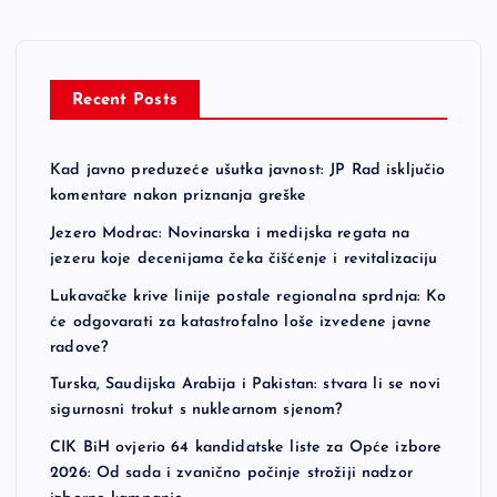
Recent Posts
Kad javno preduzeće ušutka javnost: JP Rad isključio
komentare nakon priznanja greške
Jezero Modrac: Novinarska i medijska regata na
jezeru koje decenijama čeka čišćenje i revitalizaciju
Lukavačke krive linije postale regionalna sprdnja: Ko
će odgovarati za katastrofalno loše izvedene javne
radove?
Turska, Saudijska Arabija i Pakistan: stvara li se novi
sigurnosni trokut s nuklearnom sjenom?
CIK BiH ovjerio 64 kandidatske liste za Opće izbore
2026: Od sada i zvanično počinje strožiji nadzor