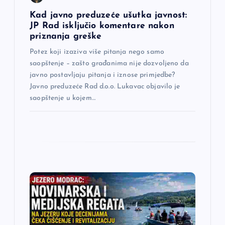
n
Kad javno preduzeće ušutka javnost:
JP Rad isključio komentare nakon
a
priznanja greške
Potez koji izaziva više pitanja nego samo
k
saopštenje – zašto građanima nije dozvoljeno da
javno postavljaju pitanja i iznose primjedbe?
a
Javno preduzeće Rad d.o.o. Lukavac objavilo je
saopštenje u kojem…