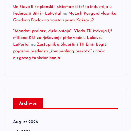
Uništava li se planski i sistematski teška industrija u
Federaciji BiH? - LuPortal
na
Može li Pavgord vlasnika
Gordana Pavlovića zaista spasiti Koksaru?
"Mandati prolaze, djela ostaju": Vlada TK izdvaja 1,5
miliona KM za rješavanje pitke vode u Lukavcu -
LuPortal
na
Zastupnik u Skupštini TK Emir Begić
pojasnio prednosti „komunalnog prevoza“ i način
njegovog funkcionisanja
Archives
August 2026