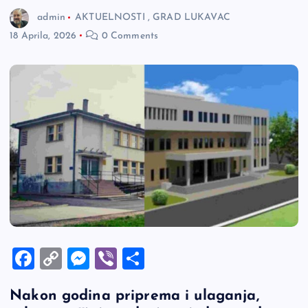
admin
AKTUELNOSTI
,
GRAD LUKAVAC
18 Aprila, 2026
0 Comments
F
C
M
Vi
S
a
o
es
b
h
Nakon godina priprema i ulaganja,
c
p
se
er
ar