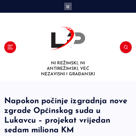
S
k
i
p
t
o
c
o
n
NI REŽIMSKI, NI
t
ANTIREŽIMSKI, VEĆ
e
NEZAVISNI I GRAĐANSKI
n
t
Napokon počinje izgradnja nove
zgrade Općinskog suda u
Lukavcu – projekat vrijedan
sedam miliona KM