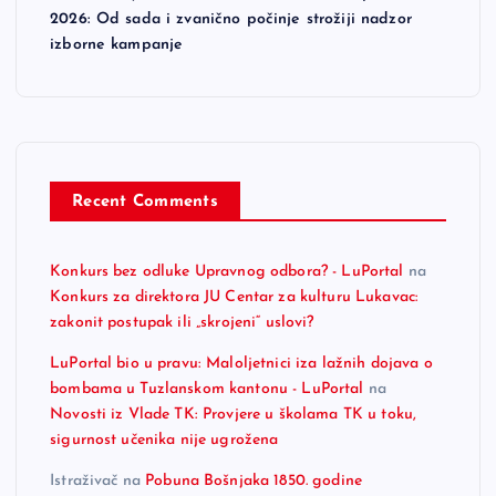
2026: Od sada i zvanično počinje strožiji nadzor
izborne kampanje
Recent Comments
Konkurs bez odluke Upravnog odbora? - LuPortal
na
Konkurs za direktora JU Centar za kulturu Lukavac:
zakonit postupak ili „skrojeni“ uslovi?
LuPortal bio u pravu: Maloljetnici iza lažnih dojava o
bombama u Tuzlanskom kantonu - LuPortal
na
Novosti iz Vlade TK: Provjere u školama TK u toku,
sigurnost učenika nije ugrožena
Istraživač
na
Pobuna Bošnjaka 1850. godine