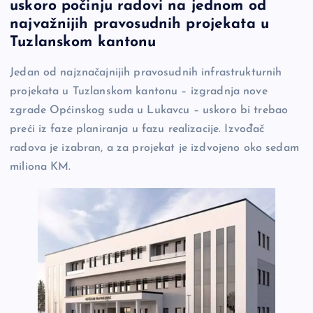
uskoro počinju radovi na jednom od
e
y
n
e
najvažnijih pravosudnih projekata u
b
Li
g
Tuzlanskom kantonu
o
n
er
Jedan od najznačajnijih pravosudnih infrastrukturnih
o
k
projekata u Tuzlanskom kantonu – izgradnja nove
k
zgrade Općinskog suda u Lukavcu – uskoro bi trebao
preći iz faze planiranja u fazu realizacije. Izvođač
radova je izabran, a za projekat je izdvojeno oko sedam
miliona KM.