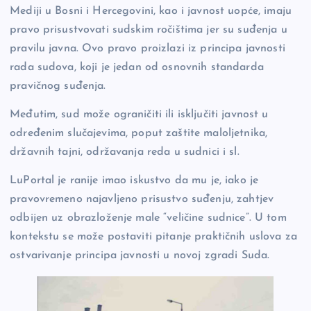
Mediji u Bosni i Hercegovini, kao i javnost uopće, imaju
pravo prisustvovati sudskim ročištima jer su suđenja u
pravilu javna. Ovo pravo proizlazi iz principa javnosti
rada sudova, koji je jedan od osnovnih standarda
pravičnog suđenja.
Međutim, sud može ograničiti ili isključiti javnost u
određenim slučajevima, poput zaštite maloljetnika,
državnih tajni, održavanja reda u sudnici i sl.
LuPortal je ranije imao iskustvo da mu je, iako je
pravovremeno najavljeno prisustvo suđenju, zahtjev
odbijen uz obrazloženje male “veličine sudnice”. U tom
kontekstu se može postaviti pitanje praktičnih uslova za
ostvarivanje principa javnosti u novoj zgradi Suda.