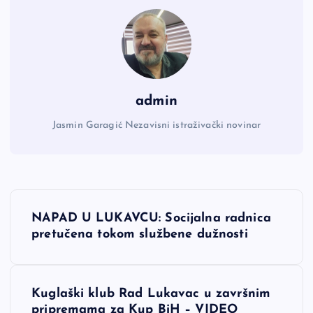
admin
Jasmin Garagić Nezavisni istraživački novinar
N
NAPAD U LUKAVCU: Socijalna radnica
a
pretučena tokom službene dužnosti
v
Kuglaški klub Rad Lukavac u završnim
i
pripremama za Kup BiH – VIDEO