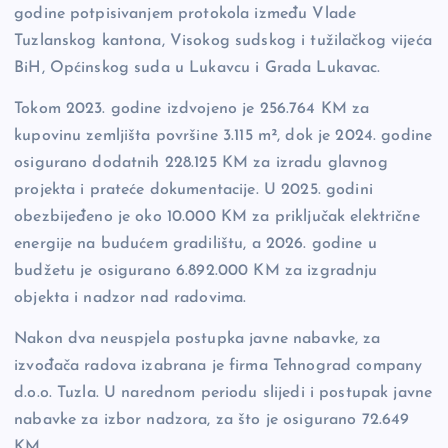
godine potpisivanjem protokola između Vlade
Tuzlanskog kantona, Visokog sudskog i tužilačkog vijeća
BiH, Općinskog suda u Lukavcu i Grada Lukavac.
Tokom 2023. godine izdvojeno je 256.764 KM za
kupovinu zemljišta površine 3.115 m², dok je 2024. godine
osigurano dodatnih 228.125 KM za izradu glavnog
projekta i prateće dokumentacije. U 2025. godini
obezbijeđeno je oko 10.000 KM za priključak električne
energije na budućem gradilištu, a 2026. godine u
budžetu je osigurano 6.892.000 KM za izgradnju
objekta i nadzor nad radovima.
Nakon dva neuspjela postupka javne nabavke, za
izvođača radova izabrana je firma Tehnograd company
d.o.o. Tuzla. U narednom periodu slijedi i postupak javne
nabavke za izbor nadzora, za što je osigurano 72.649
KM.