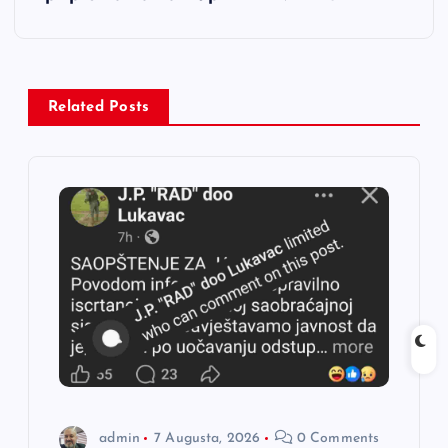
g
a
Related Posts
c
i
j
a
č
l
a
admin
7 Augusta, 2026
0 Comments