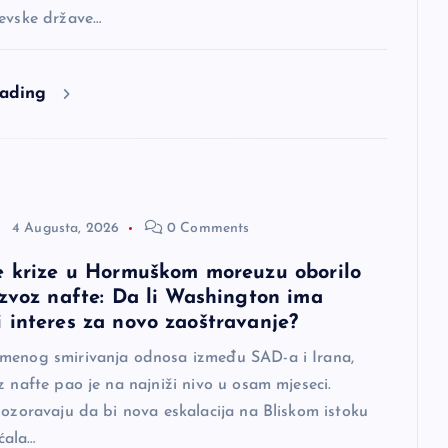
jevske države…
eading
4 Augusta, 2026
0 Comments
e krize u Hormuškom moreuzu oborilo
izvoz nafte: Da li Washington ima
 interes za novo zaoštravanje?
menog smirivanja odnosa između SAD-a i Irana,
z nafte pao je na najniži nivo u osam mjeseci.
pozoravaju da bi nova eskalacija na Bliskom istoku
ćala…