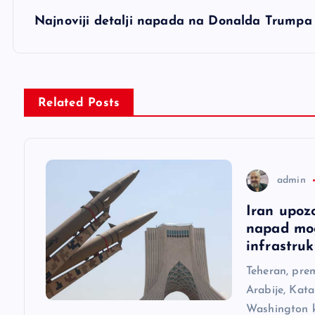
v
Najnoviji detalji napada na Donalda Trumpa u
i
g
Related Posts
a
c
admin
Iran upoz
i
napad mog
infrastruk
j
Teheran, pre
Arabije, Kata
a
Washington ka