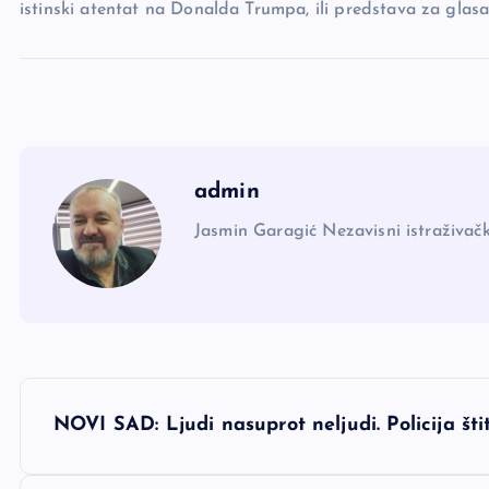
istinski atentat na Donalda Trumpa, ili predstava za glasa
admin
Jasmin Garagić Nezavisni istraživačk
N
NOVI SAD: Ljudi nasuprot neljudi. Policija št
a