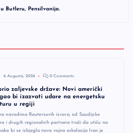
 Butleru, Pensilvanija.
6 Augusta, 2026
0 Comments
orio zaljevske države: Novi američki
ao bi izazvati udare na energetsku
turu u regiji
ma navodima Reutersovih izvora, od Saudijske
ra i drugih regionalnih partnera traži da utiču na
ko bi se izbjegla nova vojna eskalacija Iran je