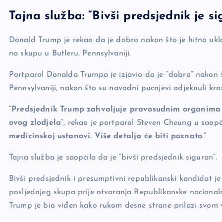
a
o
es
b
h
Tajna služba: “Bivši predsjednik je s
c
p
se
er
ar
e
y
n
e
Donald Trump je rekao da je dobro nakon što je hitno uklo
b
Li
g
na skupu u Butleru, Pennsylvaniji.
o
n
er
Portparol Donalda Trumpa je izjavio da je “dobro” nakon š
o
k
Pennsylvaniji, nakon što su navodni pucnjevi odjeknuli kr
k
“
Predsjednik Trump zahvaljuje pravosudnim organima i
ovog zlodjela
“, rekao je portparol Steven Cheung u saopć
medicinskoj ustanovi. Više detalja će biti poznato
.”
Tajna služba je saopćila da je “bivši predsjednik siguran”.
Bivši predsjednik i presumptivni republikanski kandidat 
posljednjeg skupa prije otvaranja Republikanske nacionalne
Trump je bio viđen kako rukom desne strane prilazi svom v