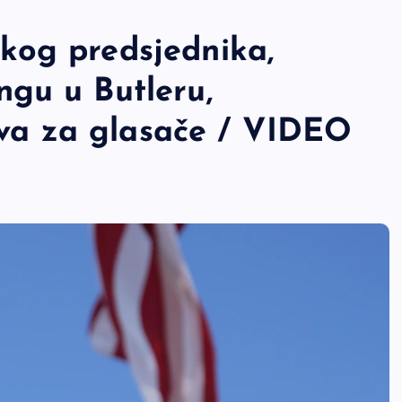
kog predsjednika,
gu u Butleru,
tava za glasače / VIDEO