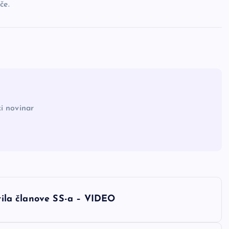
če.
i novinar
itila članove SS-a – VIDEO