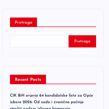
Pretraga
Pretraga
Recent Posts
CIK BiH ovjerio 64 kandidatske liste za Opće
izbore 2026: Od sada i zvanično počinje
strožiji nadzor izborne kampanje