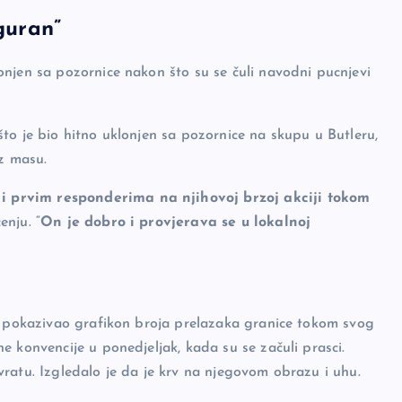
iguran”
njen sa pozornice nakon što su se čuli navodni pucnjevi
to je bio hitno uklonjen sa pozornice na skupu u Butleru,
oz masu.
 prvim responderima na njihovoj brzoj akciji tokom
enju. “
On je dobro i provjerava se u lokalnoj
je pokazivao grafikon broja prelazaka granice tokom svog
 konvencije u ponedjeljak, kada su se začuli prasci.
ratu. Izgledalo je da je krv na njegovom obrazu i uhu.