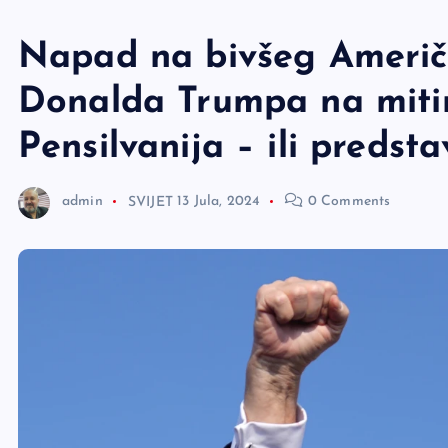
e
r
Napad na bivšeg Američ
Donalda Trumpa na mitin
Pensilvanija – ili preds
admin
SVIJET
13 Jula, 2024
0 Comments