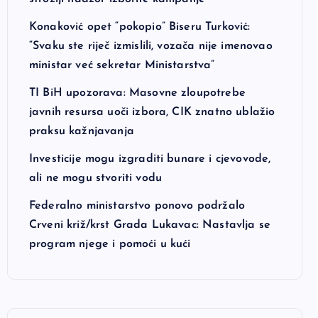
Konaković opet “pokopio” Biseru Turković:
“Svaku ste riječ izmislili, vozača nije imenovao
ministar već sekretar Ministarstva”
TI BiH upozorava: Masovne zloupotrebe
javnih resursa uoči izbora, CIK znatno ublažio
praksu kažnjavanja
Investicije mogu izgraditi bunare i cjevovode,
ali ne mogu stvoriti vodu
Federalno ministarstvo ponovo podržalo
Crveni križ/krst Grada Lukavac: Nastavlja se
program njege i pomoći u kući