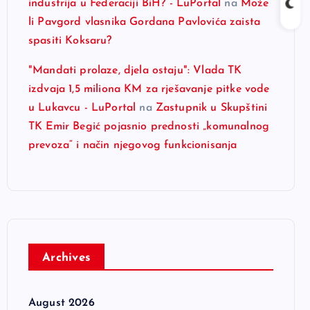
industrija u Federaciji BiH? - LuPortal
na
Može
li Pavgord vlasnika Gordana Pavlovića zaista
spasiti Koksaru?
"Mandati prolaze, djela ostaju": Vlada TK
izdvaja 1,5 miliona KM za rješavanje pitke vode
u Lukavcu - LuPortal
na
Zastupnik u Skupštini
TK Emir Begić pojasnio prednosti „komunalnog
prevoza“ i način njegovog funkcionisanja
Archives
August 2026