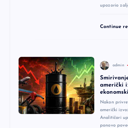
upozorio zal
č
l
Continue r
a
n
admin
a
Smirivanj
američki 
k
ekonomski
a
Nakon privre
američki izvo
Analitičari u
ponovo pove