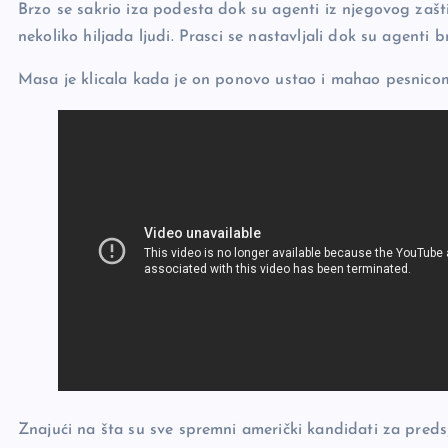
Brzo se sakrio iza podesta dok su agenti iz njegovog zašti
nekoliko hiljada ljudi. Prasci se nastavljali dok su agenti b
Masa je klicala kada je on ponovo ustao i mahao pesnico
Znajući na šta su sve spremni američki kandidati za predsje