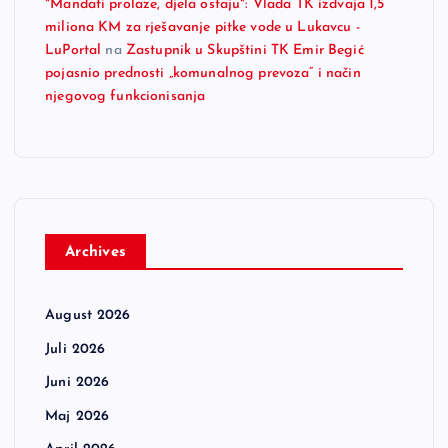
"Mandati prolaze, djela ostaju": Vlada TK izdvaja 1,5
miliona KM za rješavanje pitke vode u Lukavcu -
LuPortal
na
Zastupnik u Skupštini TK Emir Begić
pojasnio prednosti „komunalnog prevoza“ i način
njegovog funkcionisanja
Archives
August 2026
Juli 2026
Juni 2026
Maj 2026