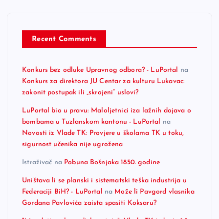
Recent Comments
Konkurs bez odluke Upravnog odbora? - LuPortal
na
Konkurs za direktora JU Centar za kulturu Lukavac:
zakonit postupak ili „skrojeni“ uslovi?
LuPortal bio u pravu: Maloljetnici iza lažnih dojava o
bombama u Tuzlanskom kantonu - LuPortal
na
Novosti iz Vlade TK: Provjere u školama TK u toku,
sigurnost učenika nije ugrožena
Istraživač
na
Pobuna Bošnjaka 1850. godine
Uništava li se planski i sistematski teška industrija u
Federaciji BiH? - LuPortal
na
Može li Pavgord vlasnika
Gordana Pavlovića zaista spasiti Koksaru?