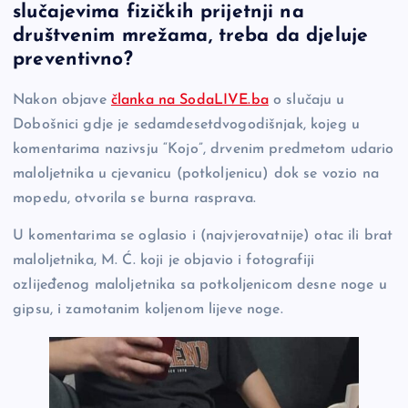
slučajevima fizičkih prijetnji na
e
y
n
e
društvenim mrežama, treba da djeluje
b
Li
g
preventivno?
o
n
er
Nakon objave
članka na SodaLIVE.ba
o slučaju u
o
k
Dobošnici gdje je sedamdesetdvogodišnjak, kojeg u
k
komentarima nazivsju “Kojo”, drvenim predmetom udario
maloljetnika u cjevanicu (potkoljenicu) dok se vozio na
mopedu, otvorila se burna rasprava.
U komentarima se oglasio i (najvjerovatnije) otac ili brat
maloljetnika, M. Ć. koji je objavio i fotografiji
ozlijeđenog maloljetnika sa potkoljenicom desne noge u
gipsu, i zamotanim koljenom lijeve noge.