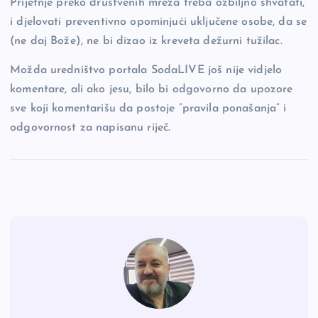
Prijetnje preko društvenih mreža treba ozbiljno shvatati,
i djelovati preventivno opominjući uključene osobe, da se
(ne daj Bože), ne bi dizao iz kreveta dežurni tužilac.
Možda uredništvo portala SodaLIVE još nije vidjelo
komentare, ali ako jesu, bilo bi odgovorno da upozore
sve koji komentarišu da postoje “pravila ponašanja” i
odgovornost za napisanu riječ.