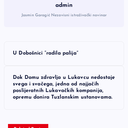
admin
Jasmin Garagić Nezavisni istraživački novinar
N
U Dobošnici “radila palija”
a
v
Dok Domu zdravlja u Lukavcu nedostaje
svega i svačega, jedna od najjačih
i
poslijeratnih Lukavačkih kompanija,
opremu donira Tuzlanskim ustanovama.
g
a