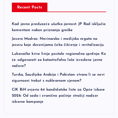
Recent Posts
Kad javno preduzeće ušutka javnost: JP Rad isključio
komentare nakon priznanja greške
Jezero Modrac: Novinarska i medijska regata na
jezeru koje decenijama čeka čišćenje i revitalizaciju
Lukavačke krive linije postale regionalna sprdnja: Ko
će odgovarati za katastrofalno loše izvedene javne
radove?
Turska, Saudijska Arabija i Pakistan: stvara li se novi
sigurnosni trokut s nuklearnom sjenom?
CIK BiH ovjerio 64 kandidatske liste za Opće izbore
2026: Od sada i zvanično počinje strožiji nadzor
izborne kampanje