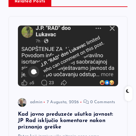
c
Related Posts
i
j
a
č
l
a
admin
7 Augusta, 2026
0 Comments
n
Kad javno preduzeće ušutka javnost:
a
JP Rad isključio komentare nakon
priznanja greške