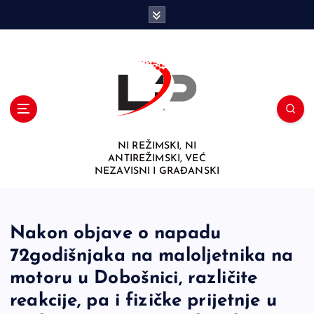
S
k
i
p
t
o
c
o
n
NI REŽIMSKI, NI
t
ANTIREŽIMSKI, VEĆ
e
NEZAVISNI I GRAĐANSKI
n
t
Nakon objave o napadu
72godišnjaka na maloljetnika na
motoru u Dobošnici, različite
reakcije, pa i fizičke prijetnje u