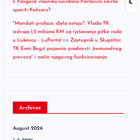
li Pavgord vlasnika Gordana Pavlovića zaista
spasiti Koksaru?
"Mandati prolaze, djela ostaju": Vlada TK
izdvaja 1,5 miliona KM za rješavanje pitke vode
u Lukavcu - LuPortal
na
Zastupnik u Skupštini
TK Emir Begić pojasnio prednosti „komunalnog
prevoza“ i način njegovog funkcionisanja
Archives
August 2026