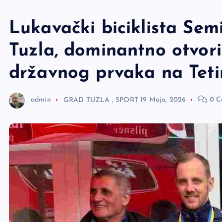
e
r
Lukavački biciklista Sem
Tuzla, dominantno otvori
državnog prvaka na Tet
admin
GRAD TUZLA
,
SPORT
19 Maja, 2026
0 C