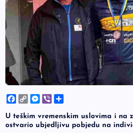
F
C
M
Vi
S
a
o
es
b
h
U teškim vremenskim uslovima i na z
c
p
se
er
ar
ostvario ubjedljivu pobjedu na ind
e
y
n
e