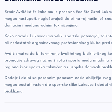
Semir Avdić ističe kako mu je posebno žao što Grad Lukavac
mogao nastupati, naglašavajući da bi na taj način još sna
domaćim i međunarodnim takmičenjima.
Kako navodi, Lukavac ima veliki sportski potencijal, talent
ali nedostatak organizovanog profesionalnog kluba predsta
Avdić smatra da bi formiranje kvalitetnog biciklističkog kol
promocije zdravog načina života i sporta među mladima, 
regiona kroz sportska takmičenja i uspjehe domaćih bicikli
Dodaje i da bi sa posebnim ponosom nosio obilježja svog 
mogao postati važan dio sportske slike Lukavca i dodatni
biciklizmu.