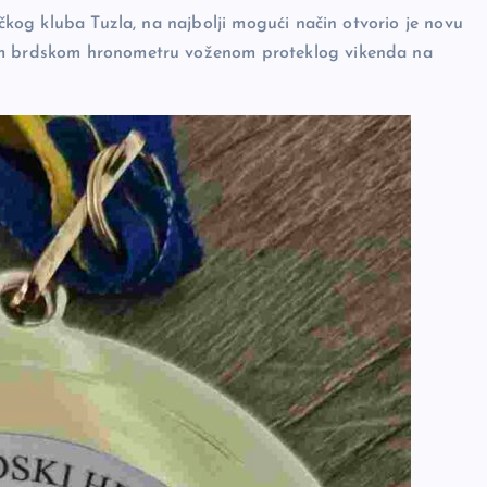
ičkog kluba Tuzla, na najbolji mogući način otvorio je novu
nom brdskom hronometru voženom proteklog vikenda na