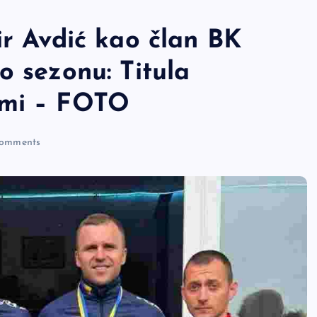
ir Avdić kao član BK
o sezonu: Titula
imi – FOTO
omments