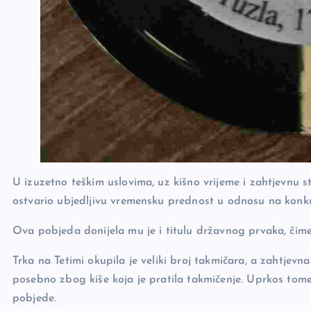
U izuzetno teškim uslovima, uz kišno vrijeme i zahtjevnu s
ostvario ubjedljivu vremensku prednost u odnosu na konku
Ova pobjeda donijela mu je i titulu državnog prvaka, čime 
Trka na Tetimi okupila je veliki broj takmičara, a zahtjevn
posebno zbog kiše koja je pratila takmičenje. Uprkos tome,
pobjede.