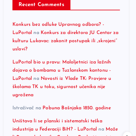
Recent Comments
Konkurs bez odluke Upravnog odbora? -
LuPortal
na
Konkurs za direktora JU Centar za
kulturu Lukavac: zakonit postupak ili „skrojeni“
uslovi?
LuPortal bio u pravu: Maloljetnici iza lažnih
dojava o bombama u Tuzlanskom kantonu -
LuPortal
na
Novosti iz Vlade TK: Provjere u
školama TK u toku, sigurnost učenika nije
ugrožena
Istraživač
na
Pobuna Bošnjaka 1850. godine
Uništava li se planski i sistematski teška
industrija u Federaciji BiH? - LuPortal
na
Može