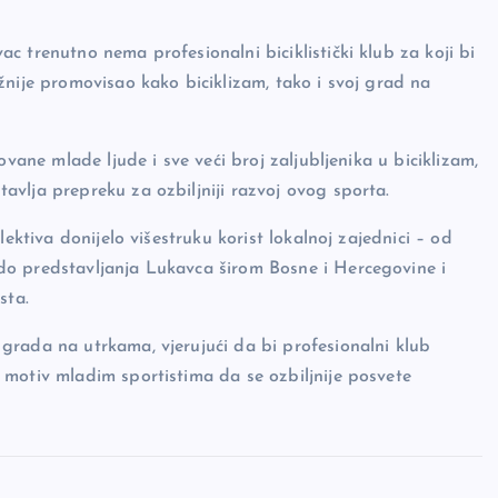
 trenutno nema profesionalni biciklistički klub za koji bi
žnije promovisao kako biciklizam, tako i svoj grad na
ovane mlade ljude i sve veći broj zaljubljenika u biciklizam,
vlja prepreku za ozbiljniji razvoj ovog sporta.
ektiva donijelo višestruku korist lokalnoj zajednici – od
do predstavljanja Lukavca širom Bosne i Hercegovine i
sta.
grada na utrkama, vjerujući da bi profesionalni klub
 motiv mladim sportistima da se ozbiljnije posvete