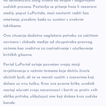
na autocenzuru zbog straha od skupih i dugotrajnih
sudskih procesa. Postavlja se pitanje hoće li nezavisni
mediji, poput LuPortala, moći nastaviti raditi bez
ometanja, posebno kada su suočeni s ovakvim
taktikama.
Ova situacija dodatno naglašava potrebu za zaštitom
novinara i slobode medija od zloupotrebe pravnog
sistema kao sredstva za zastrašivanje i ušutkavanje
kritičkih glasova.
Portal LuPortal ostaje posvećen svojoj misiji
izvještavanja o važnim temama koje dotiču živote
običnih ljudi, ali će se morati suočiti s izazovima koji
dolaze uz ovu tužbu. Kroz ove pravne bitke, urednik
nastoji očuvati svoju nezavisnost i boriti se protiv svih
oblika pritiska, uključujući one koji dolaze kroz sudske
kanale.