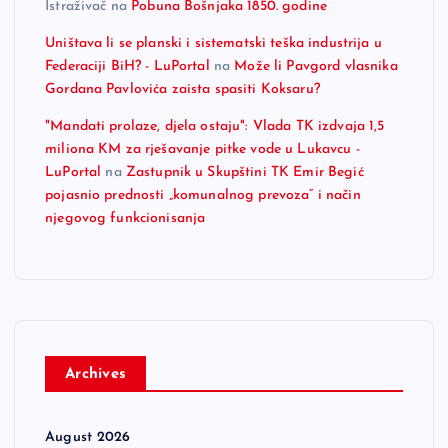
Istraživač
na
Pobuna Bošnjaka 1850. godine
Uništava li se planski i sistematski teška industrija u
Federaciji BiH? - LuPortal
na
Može li Pavgord vlasnika
Gordana Pavlovića zaista spasiti Koksaru?
"Mandati prolaze, djela ostaju": Vlada TK izdvaja 1,5
miliona KM za rješavanje pitke vode u Lukavcu -
LuPortal
na
Zastupnik u Skupštini TK Emir Begić
pojasnio prednosti „komunalnog prevoza“ i način
njegovog funkcionisanja
Archives
August 2026