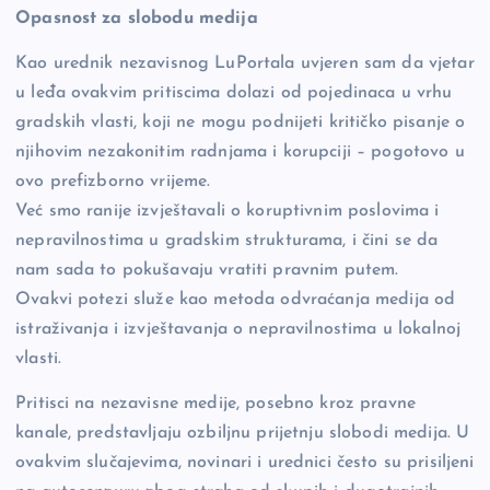
Opasnost za slobodu medija
Kao urednik nezavisnog LuPortala uvjeren sam da vjetar
u leđa ovakvim pritiscima dolazi od pojedinaca u vrhu
gradskih vlasti, koji ne mogu podnijeti kritičko pisanje o
njihovim nezakonitim radnjama i korupciji – pogotovo u
ovo prefizborno vrijeme.
Već smo ranije izvještavali o koruptivnim poslovima i
nepravilnostima u gradskim strukturama, i čini se da
nam sada to pokušavaju vratiti pravnim putem.
Ovakvi potezi služe kao metoda odvraćanja medija od
istraživanja i izvještavanja o nepravilnostima u lokalnoj
vlasti.
Pritisci na nezavisne medije, posebno kroz pravne
kanale, predstavljaju ozbiljnu prijetnju slobodi medija. U
ovakvim slučajevima, novinari i urednici često su prisiljeni