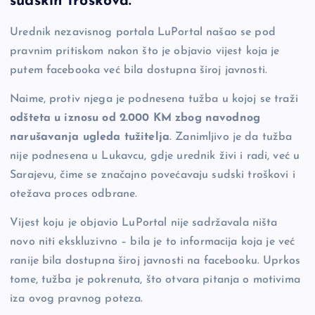
sudskih troškova.
b
Li
g
Urednik nezavisnog portala LuPortal našao se pod
o
n
er
pravnim pritiskom nakon što je objavio vijest koja je
o
k
putem facebooka već bila dostupna široj javnosti.
k
Naime, protiv njega je podnesena tužba u kojoj se traži
odšteta u iznosu od 2.000 KM zbog navodnog
narušavanja ugleda tužitelja
. Zanimljivo je da tužba
nije podnesena u Lukavcu, gdje urednik živi i radi, već u
Sarajevu, čime se značajno povećavaju sudski troškovi i
otežava proces odbrane.
Vijest koju je objavio LuPortal nije sadržavala ništa
novo niti ekskluzivno – bila je to informacija koja je već
ranije bila dostupna široj javnosti na facebooku. Uprkos
tome, tužba je pokrenuta, što otvara pitanja o motivima
iza ovog pravnog poteza.