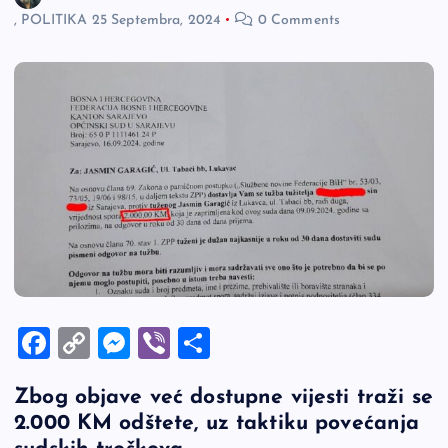
,
POLITIKA
25 Septembra, 2024
0 Comments
F
C
M
Vi
S
a
o
es
b
h
Zbog objave već dostupne vijesti traži se
c
p
se
er
ar
2.000 KM odštete, uz taktiku povećanja
e
y
n
e