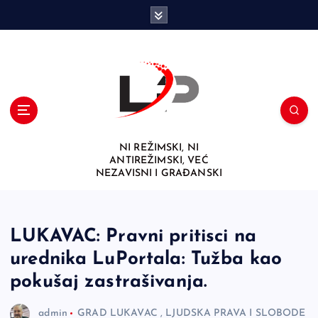
S
k
i
p
t
o
c
o
n
NI REŽIMSKI, NI
t
ANTIREŽIMSKI, VEĆ
e
NEZAVISNI I GRAĐANSKI
n
t
LUKAVAC: Pravni pritisci na
urednika LuPortala: Tužba kao
pokušaj zastrašivanja.
admin
GRAD LUKAVAC
,
LJUDSKA PRAVA I SLOBODE