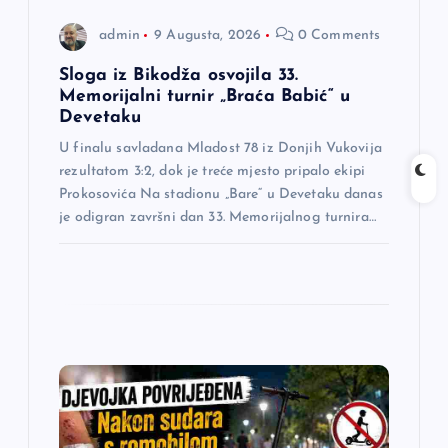
a
admin
9 Augusta, 2026
0 Comments
k
Sloga iz Bikodža osvojila 33.
Memorijalni turnir „Braća Babić“ u
Devetaku
a
U finalu savladana Mladost 78 iz Donjih Vukovija
rezultatom 3:2, dok je treće mjesto pripalo ekipi
Prokosovića Na stadionu „Bare“ u Devetaku danas
je odigran završni dan 33. Memorijalnog turnira…