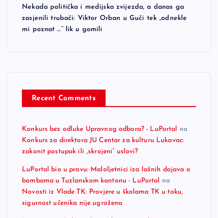
Nekada politička i medijska zvijezda, a danas ga
zasjenili trubači: Viktor Orban u Guči tek „odnekle
mi poznat …“ lik u gomili
Recent Comments
Konkurs bez odluke Upravnog odbora? - LuPortal
na
Konkurs za direktora JU Centar za kulturu Lukavac:
zakonit postupak ili „skrojeni“ uslovi?
LuPortal bio u pravu: Maloljetnici iza lažnih dojava o
bombama u Tuzlanskom kantonu - LuPortal
na
Novosti iz Vlade TK: Provjere u školama TK u toku,
sigurnost učenika nije ugrožena