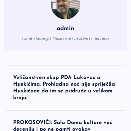
admin
Jasmin Garagić Nezavisni istraživački novinar
N
Veličanstven skup PDA Lukavac u
a
Huskićima. Prohladna noć nije spriječila
Huskićane da im se pridruže u velikom
v
broju.
i
PROKOSOVIĆI: Sala Doma kulture već
g
deceniju i po ne pamti ovakav