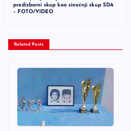
predizborni skup kao sinoćnji skup SDA
a
– FOTO/VIDEO
c
i
Related Posts
j
a
č
l
a
n