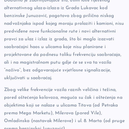
Dodatno je zabrinjavajuće što, osim loše riješenog
alternativnog ulaza-izlaza iz Grada Lukavac kod
benzinske Junuzović, pogotovo zbog prilično niskog
nadvožnjaka ispod kojeg moraju prolaziti i kamioni, nisu
predviđene nove funkcionalne rute i novi alternativni
pravci za ulaz i izlaz iz grada, što bi moglo izazvati
saobraćajni haos u ulicama koje nisu planirane i
projektovane da podnesu toliku frekvenciju saobraćaja,
ali i na magistralnom putu gdje će se sva ta vozila
“naživo”, bez odgovarajuće svjetlosne signalizacije,
uključivati u saobraćaj.
Zbog velike frekvencije vozila raznih veličina i težina,
pored oštećenja kolovoza, moguća su čak i oštećenja na
objektima koji se nalaze u ulicama Titova (od Petraka
prema Mega Marketu), Milerova (pored Vile),
Omladinska (nastavak Milerove) i ul. 8. Marta (od pruge
prema benzinskoj Junuzović).