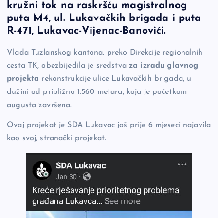
kružni tok na raskršću magistralnog
e
y
n
e
puta M4, ul. Lukavačkih brigada i puta
b
Li
g
R-471, Lukavac-Vijenac-Banovići.
o
n
er
Vlada Tuzlanskog kantona, preko Direkcije regionalnih
o
k
cesta TK, obezbijedila je sredstva
za izradu glavnog
k
projekta
rekonstrukcije ulice Lukavačkih brigada, u
dužini od približno 1.560 metara, koja je početkom
augusta završena.
Ovaj projekat je SDA Lukavac još prije 6 mjeseci najavila
kao svoj, stranački projekat.