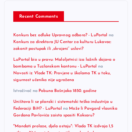
Recent Comments
Konkurs bez odluke Upravnog odbora? - LuPortal
na
Konkurs za direktora JU Centar za kulturu Lukavac:
zakonit postupak ili „skrojeni“ uslovi?
LuPortal bio u pravu: Maloljetnici iza lažnih dojava o
bombama u Tuzlanskom kantonu - LuPortal
na
Novosti iz Vlade TK: Provjere u školama TK u toku,
sigurnost učenika nije ugrožena
Istraživač
na
Pobuna Bošnjaka 1850. godine
Uništava li se planski i sistematski teška industrija u
Federaciji BiH? - LuPortal
na
Može li Pavgord vlasnika
Gordana Pavlovića zaista spasiti Koksaru?
"Mandati prolaze, djela ostaju": Vlada TK izdvaja 1,5