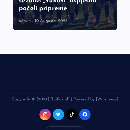
sezone: „Vukovi“ uspješno
počeli pripreme
admin
10 Augusta, 2026
Copyright © [2024] [LuPortal] | Powered by [Wordpress]