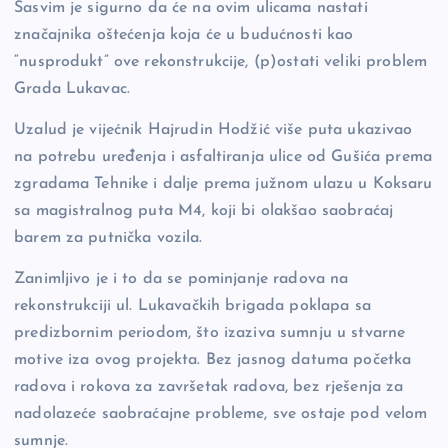
Sasvim je sigurno da će na ovim ulicama nastati
značajnika oštećenja koja će u budućnosti kao
“nusprodukt” ove rekonstrukcije, (p)ostati veliki problem
Grada Lukavac.
Uzalud je vijećnik Hajrudin Hodžić više puta ukazivao
na potrebu uređenja i asfaltiranja ulice od Gušića prema
zgradama Tehnike i dalje prema južnom ulazu u Koksaru
sa magistralnog puta M4, koji bi olakšao saobraćaj
barem za putnička vozila.
Zanimljivo je i to da se pominjanje radova na
rekonstrukciji ul. Lukavačkih brigada poklapa sa
predizbornim periodom, što izaziva sumnju u stvarne
motive iza ovog projekta. Bez jasnog datuma početka
radova i rokova za završetak radova, bez rješenja za
nadolazeće saobraćajne probleme, sve ostaje pod velom
sumnje.