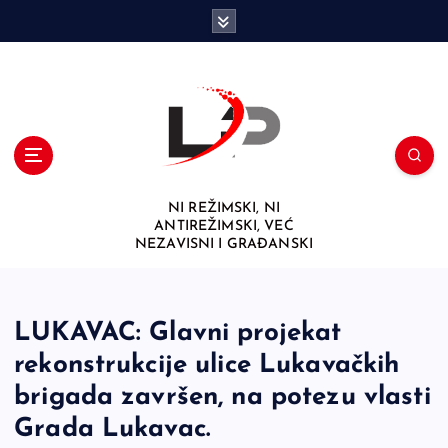
S
k
i
p
t
o
c
o
n
NI REŽIMSKI, NI
t
ANTIREŽIMSKI, VEĆ
e
NEZAVISNI I GRAĐANSKI
n
t
LUKAVAC: Glavni projekat
rekonstrukcije ulice Lukavačkih
brigada završen, na potezu vlasti
Grada Lukavac.