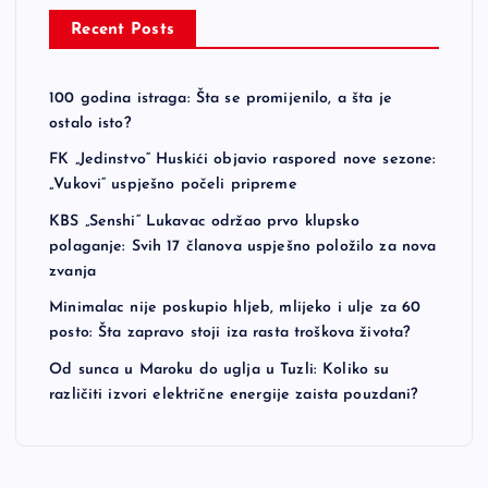
Recent Posts
100 godina istraga: Šta se promijenilo, a šta je
ostalo isto?
FK „Jedinstvo“ Huskići objavio raspored nove sezone:
„Vukovi“ uspješno počeli pripreme
KBS „Senshi“ Lukavac održao prvo klupsko
polaganje: Svih 17 članova uspješno položilo za nova
zvanja
Minimalac nije poskupio hljeb, mlijeko i ulje za 60
posto: Šta zapravo stoji iza rasta troškova života?
Od sunca u Maroku do uglja u Tuzli: Koliko su
različiti izvori električne energije zaista pouzdani?