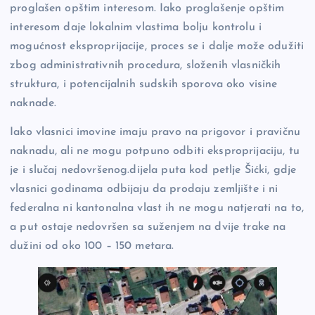
proglašen opštim interesom. Iako proglašenje opštim
interesom daje lokalnim vlastima bolju kontrolu i
mogućnost eksproprijacije, proces se i dalje može odužiti
zbog administrativnih procedura, složenih vlasničkih
struktura, i potencijalnih sudskih sporova oko visine
naknade.
Iako vlasnici imovine imaju pravo na prigovor i pravičnu
naknadu, ali ne mogu potpuno odbiti eksproprijaciju, tu
je i slučaj nedovršenog.dijela puta kod petlje Šićki, gdje
vlasnici godinama odbijaju da prodaju zemljište i ni
federalna ni kantonalna vlast ih ne mogu natjerati na to,
a put ostaje nedovršen sa suženjem na dvije trake na
dužini od oko 100 – 150 metara.