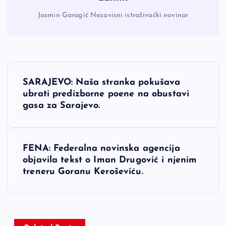
Jasmin Garagić Nezavisni istraživački novinar
N
SARAJEVO: Naša stranka pokušava
a
ubrati predizborne poene na obustavi
gasa za Sarajevo.
v
i
FENA: Federalna novinska agencija
objavila tekst o Iman Drugović i njenim
g
treneru Goranu Keroševiću.
a
c