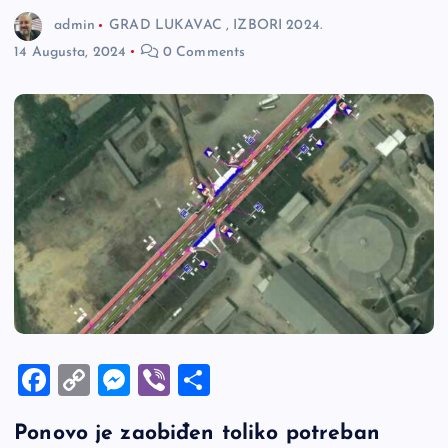
admin
GRAD LUKAVAC
,
IZBORI 2024.
14 Augusta, 2024
0 Comments
F
C
M
Vi
S
a
o
es
b
h
Ponovo je zaobiđen toliko potreban
c
p
se
er
ar