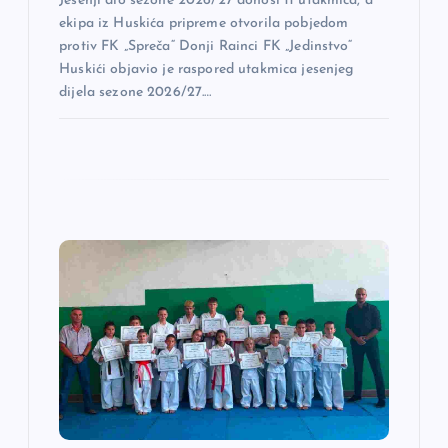
Jesenji dio sezone 2026/27 donosi 11 utakmica, a
a
ekipa iz Huskića pripreme otvorila pobjedom
protiv FK „Spreča“ Donji Rainci FK „Jedinstvo“
Huskići objavio je raspored utakmica jesenjeg
dijela sezone 2026/27.…