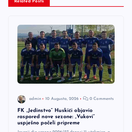
Related Posts
i
j
a
č
l
a
n
admin
10 Augusta, 2026
0 Comments
a
FK „Jedinstvo“ Huskići objavio
raspored nove sezone: „Vukovi“
uspješno počeli pripreme
k