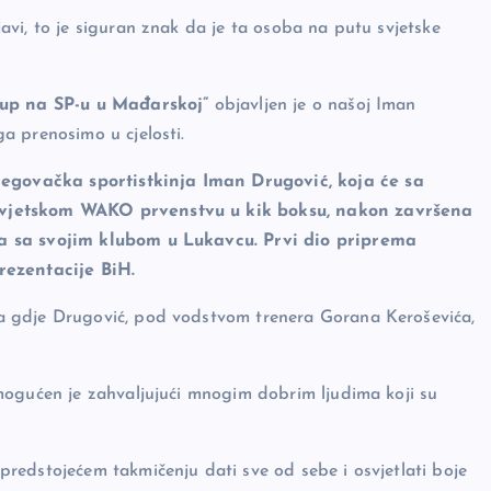
vi, to je siguran znak da je ta osoba na putu svjetske
tup na SP-u u Mađarskoj”
objavljen je o našoj Iman
a prenosimo u cjelosti.
govačka sportistkinja Iman Drugović, koja će sa
Svjetskom WAKO prvenstvu u kik boksu, nakon završena
a sa svojim klubom u Lukavcu. Prvi dio priprema
rezentacije BiH.
a gdje Drugović, pod vodstvom trenera Gorana Keroševića,
mogućen je zahvaljujući mnogim dobrim ljudima koji su
redstojećem takmičenju dati sve od sebe i osvjetlati boje