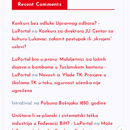
Recent Comments
Konkurs bez odluke Upravnog odbora? -
LuPortal
na
Konkurs za direktora JU Centar za
kulturu Lukavac: zakonit postupak ili „skrojeni“
uslovi?
LuPortal bio u pravu: Maloljetnici iza lažnih
dojava o bombama u Tuzlanskom kantonu -
LuPortal
na
Novosti iz Vlade TK: Provjere u
školama TK u toku, sigurnost učenika nije
ugrožena
Istraživač
na
Pobuna Bošnjaka 1850. godine
Uništava li se planski i sistematski teška
industrija u Federaciji BiH? - LuPortal
na
Može