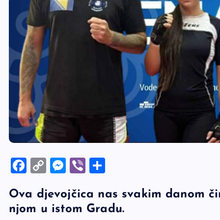
F
C
M
Vi
S
a
o
es
b
h
Ova djevojčica nas svakim danom čin
c
p
se
er
ar
njom u istom Gradu.
e
y
n
e