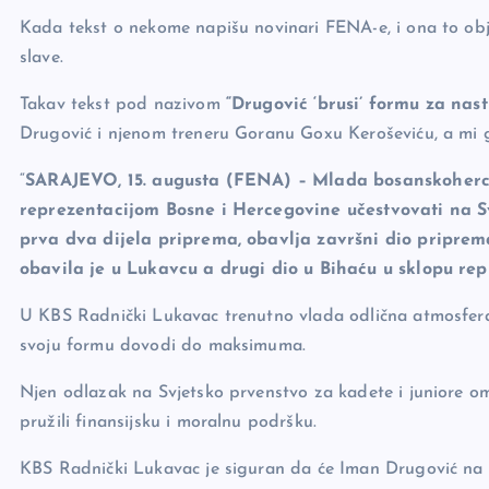
b
Li
g
Kada tekst o nekome napišu novinari FENA-e, i ona to obja
o
n
er
slave.
o
k
Takav tekst pod nazivom
“Drugović ‘brusi’ formu za nas
k
Drugović i njenom treneru Goranu Goxu Keroševiću, a mi g
“
SARAJEVO, 15. augusta (FENA) – Mlada bosanskoherce
reprezentacijom Bosne i Hercegovine učestvovati na 
prva dva dijela priprema, obavlja završni dio priprem
obavila je u Lukavcu a drugi dio u Bihaću u sklopu rep
U KBS Radnički Lukavac trenutno vlada odlična atmosfer
svoju formu dovodi do maksimuma.
Njen odlazak na Svjetsko prvenstvo za kadete i juniore o
pružili finansijsku i moralnu podršku.
KBS Radnički Lukavac je siguran da će Iman Drugović na p