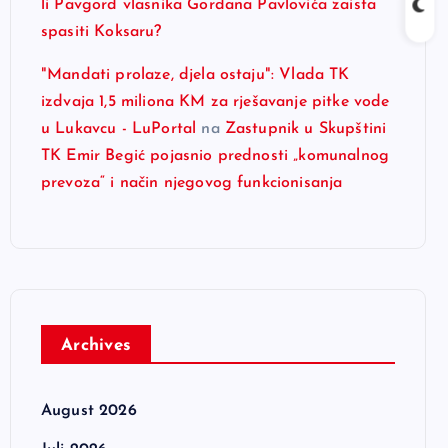
li Pavgord vlasnika Gordana Pavlovića zaista
spasiti Koksaru?
"Mandati prolaze, djela ostaju": Vlada TK
izdvaja 1,5 miliona KM za rješavanje pitke vode
u Lukavcu - LuPortal
na
Zastupnik u Skupštini
TK Emir Begić pojasnio prednosti „komunalnog
prevoza“ i način njegovog funkcionisanja
Archives
August 2026