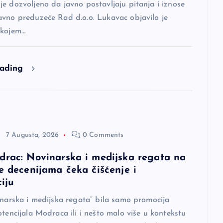
e dozvoljeno da javno postavljaju pitanja i iznose
avno preduzeće Rad d.o.o. Lukavac objavilo je
 kojem…
eading
7 Augusta, 2026
0 Comments
drac: Novinarska i medijska regata na
e decenijama čeka čišćenje i
ciju
inarska i medijska regata“ bila samo promocija
otencijala Modraca ili i nešto malo više u kontekstu