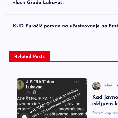
a
vlasti Grada Lukavac.
v
KUD Puračić pozvan na učestvovanje na Festi
i
g
Related Posts
a
c
admin
i
Kad javno
isključio
j
Potez koji iz