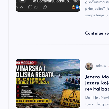
a
građanima nij
primjedbe? J
saopštenje u
č
l
Continue r
a
n
admin
a
Jezero Mo
jezeru koj
k
revitaliza
a
Da li je „Nov
turističkog p