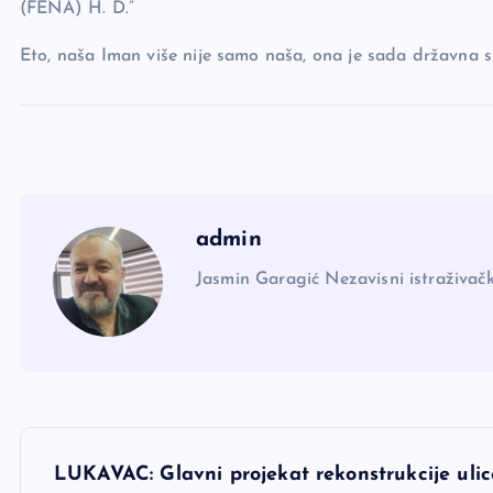
(FENA) H. D.”
Eto, naša Iman više nije samo naša, ona je sada državna sp
admin
Jasmin Garagić Nezavisni istraživačk
N
LUKAVAC: Glavni projekat rekonstrukcije uli