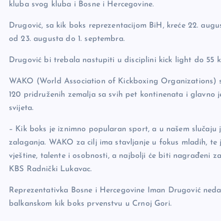
kluba svog kluba i Bosne i Hercegovine.
Drugović, sa kik boks reprezentacijom BiH, kreće 22. augu
od 23. augusta do 1. septembra.
Drugović bi trebala nastupiti u disciplini kick light do 55 k
WAKO (World Association of Kickboxing Organizations) svje
120 pridruženih zemalja sa svih pet kontinenata i glavno j
svijeta.
– Kik boks je iznimno popularan sport, a u našem slučaju j
zalaganja. WAKO za cilj ima stavljanje u fokus mladih, te 
vještine, talente i osobnosti, a najbolji će biti nagrađeni z
KBS Radnički Lukavac.
Reprezentativka Bosne i Hercegovine Iman Drugović nedavno 
balkanskom kik boks prvenstvu u Crnoj Gori.