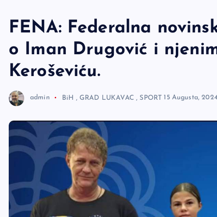
e
r
FENA: Federalna novinsk
o Iman Drugović i njeni
Keroševiću.
admin
BiH
,
GRAD LUKAVAC
,
SPORT
15 Augusta, 202