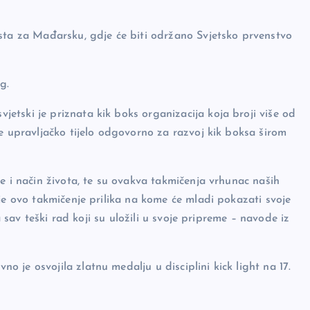
sta za Mađarsku, gdje će biti održano Svjetsko prvenstvo
g.
tski je priznata kik boks organizacija koja broji više od
e upravljačko tijelo odgovorno za razvoj kik boksa širom
e i način života, te su ovakva takmičenja vrhunac naših
je ovo takmičenje prilika na kome će mladi pokazati svoje
a sav teški rad koji su uložili u svoje pripreme – navode iz
je osvojila zlatnu medalju u disciplini kick light na 17.