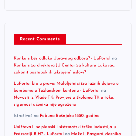
Recent Comments
Konkurs bez odluke Upravnog odbora? - LuPortal
na
Konkurs za direktora JU Centar za kulturu Lukavac:
zakonit postupak ili „skrojeni“ uslovi?
LuPortal bio u pravu: Maloljetnici iza lažnih dojava o
bombama u Tuzlanskom kantonu - LuPortal
na
Novosti iz Vlade TK: Provjere u školama TK u toku,
sigurnost učenika nije ugrožena
Istraživač
na
Pobuna Bošnjaka 1850. godine
Uništava li se planski i sistematski teška industrija u
Federaciji BiH? - LuPortal
na
Može li Pavgord vlasnika