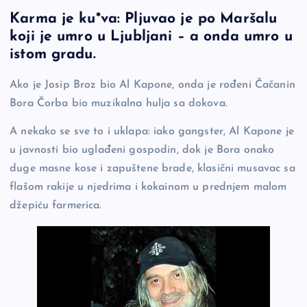
a
o
es
b
h
Karma je ku*va: Pljuvao je po Maršalu
c
p
se
er
ar
koji je umro u Ljubljani – a onda umro u
e
y
n
e
istom gradu.
b
Li
g
Ako je Josip Broz bio Al Kapone, onda je rođeni Čačanin
o
n
er
Bora Čorba bio muzikalna hulja sa dokova.
o
k
k
A nekako se sve to i uklapa: iako gangster, Al Kapone je
u javnosti bio uglađeni gospodin, dok je Bora onako
duge masne kose i zapuštene brade, klasični musavac sa
flašom rakije u njedrima i kokainom u prednjem malom
džepiću farmerica.