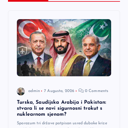
i
j
a
č
l
a
admin
7 Augusta, 2026
0 Comments
n
Turska, Saudijska Arabija i Pakistan:
a
stvara li se novi sigurnosni trokut s
nuklearnom sjenom?
k
Sporazum tri države potpisan usred duboke krize