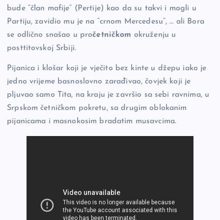
bude “član mafije” (Pertije) kao da su takvi i mogli u
Partiju, zavidio mu je na “crnom Mercedesu”, … ali Bora
se odlično snašao u pro
četničkom
okruženju u
posttitovskoj Srbiji.
Pijanica i klošar koji je vječito bez kinte u džepu iako je
jedno vrijeme basnoslovno zarađivao, čovjek koji je
pljuvao samo Tita, na kraju je završio sa sebi ravnima, u
Srpskom četničkom pokretu, sa drugim oblokanim
pijanicama i masnokosim bradatim musavcima.