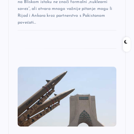
na Bliskom istoku ne znači formalni „nuklearni
a
savez“, ali otvara mnogo važnije pitanje: mogu li
Rijad i Ankara kroz partnerstvo s Pakistanom
povećati…