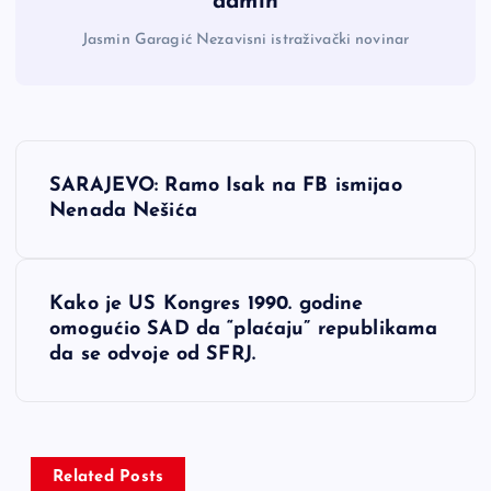
admin
Jasmin Garagić Nezavisni istraživački novinar
N
SARAJEVO: Ramo Isak na FB ismijao
a
Nenada Nešića
v
Kako je US Kongres 1990. godine
i
omogućio SAD da “plaćaju” republikama
da se odvoje od SFRJ.
g
a
c
Related Posts