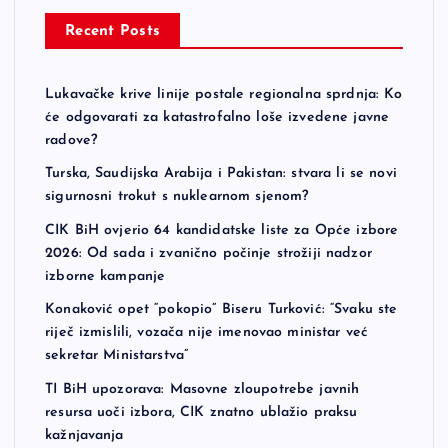
Recent Posts
Lukavačke krive linije postale regionalna sprdnja: Ko
će odgovarati za katastrofalno loše izvedene javne
radove?
Turska, Saudijska Arabija i Pakistan: stvara li se novi
sigurnosni trokut s nuklearnom sjenom?
CIK BiH ovjerio 64 kandidatske liste za Opće izbore
2026: Od sada i zvanično počinje strožiji nadzor
izborne kampanje
Konaković opet “pokopio” Biseru Turković: “Svaku ste
riječ izmislili, vozača nije imenovao ministar već
sekretar Ministarstva”
TI BiH upozorava: Masovne zloupotrebe javnih
resursa uoči izbora, CIK znatno ublažio praksu
kažnjavanja