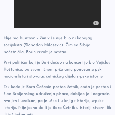
Nije bio buntovnik čim više nije bilo ni kobajagi
socijalista (Slobodan Milošević). Čim se Srbija
početničila, Borin revolt je nestao.
Prvi političar koji je Bori došao na koncert je bio Vojislav
Koštunica, po svom ličnom priznanju ponosan srpski
nacionslista i štovalac četničkog dijela srpske istorije
Tek kada je Bora Čačanin postao četnik, onda je postao i
član Srbijanskog udruženja pisaca, dobijao je i nagrade,
hvaljen i uzdizan, pa je ušso i u knjige istorije, srpske
istorije. Nije jasno da li je Bora Četnik u istoriji stvarni lik
ili još jedan
mit
.