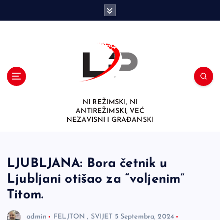
S
k
i
p
t
o
c
o
n
NI REŽIMSKI, NI
t
ANTIREŽIMSKI, VEĆ
e
NEZAVISNI I GRAĐANSKI
n
t
LJUBLJANA: Bora četnik u
Ljubljani otišao za “voljenim”
Titom.
admin
FELJTON
,
SVIJET
5 Septembra, 2024