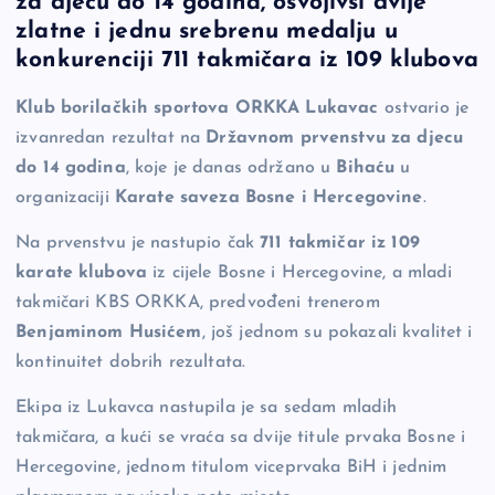
za djecu do 14 godina, osvojivši dvije
b
Li
g
zlatne i jednu srebrenu medalju u
o
n
er
konkurenciji 711 takmičara iz 109 klubova
o
k
Klub borilačkih sportova ORKKA Lukavac
ostvario je
k
izvanredan rezultat na
Državnom prvenstvu za djecu
do 14 godina
, koje je danas održano u
Bihaću
u
organizaciji
Karate saveza Bosne i Hercegovine
.
Na prvenstvu je nastupio čak
711 takmičar iz 109
karate klubova
iz cijele Bosne i Hercegovine, a mladi
takmičari KBS ORKKA, predvođeni trenerom
Benjaminom Husićem
, još jednom su pokazali kvalitet i
kontinuitet dobrih rezultata.
Ekipa iz Lukavca nastupila je sa sedam mladih
takmičara, a kući se vraća sa dvije titule prvaka Bosne i
Hercegovine, jednom titulom viceprvaka BiH i jednim