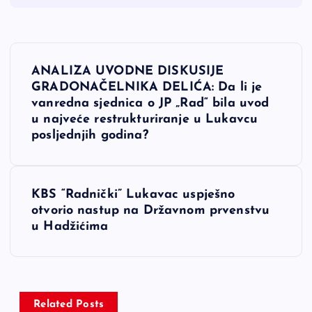
N
ANALIZA UVODNE DISKUSIJE
a
GRADONAČELNIKA DELIĆA: Da li je
vanredna sjednica o JP „Rad“ bila uvod
v
u najveće restrukturiranje u Lukavcu
posljednjih godina?
i
g
KBS “Radnički” Lukavac uspješno
otvorio nastup na Državnom prvenstvu
a
u Hadžićima
c
i
Related Posts