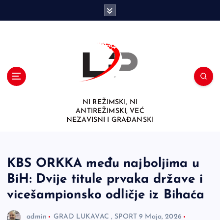
S
k
i
p
t
o
c
o
n
NI REŽIMSKI, NI
t
ANTIREŽIMSKI, VEĆ
e
NEZAVISNI I GRAĐANSKI
n
t
KBS ORKKA među najboljima u
BiH: Dvije titule prvaka države i
vicešampionsko odličje iz Bihaća
admin
GRAD LUKAVAC
,
SPORT
9 Maja, 2026