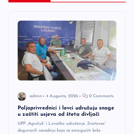
j
a
č
l
a
n
a
admin
4 Augusta, 2026
0 Comments
k
Poljoprivrednici i lovci udružuju snage
u zaštiti usjeva od šteta divljači
a
UPP „Agroluk“ i Lovačko udruženje „Svatovac“
dogovorili saradnju koja će omogućiti brže