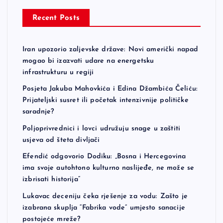
Recent Posts
Iran upozorio zaljevske države: Novi američki napad
mogao bi izazvati udare na energetsku
infrastrukturu u regiji
Posjeta Jakuba Mahovkića i Edina Džambića Čeliću:
Prijateljski susret ili početak intenzivnije političke
saradnje?
Poljoprivrednici i lovci udružuju snage u zaštiti
usjeva od šteta divljači
Efendić odgovorio Dodiku: „Bosna i Hercegovina
ima svoje autohtono kulturno naslijeđe, ne može se
izbrisati historija“
Lukavac deceniju čeka rješenje za vodu: Zašto je
izabrana skuplja “Fabrika vode” umjesto sanacije
postojeće mreže?