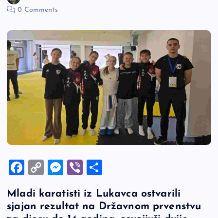
0 Comments
F
C
M
Vi
S
a
o
es
b
h
Mladi karatisti iz Lukavca ostvarili
c
p
se
er
ar
sjajan rezultat na Državnom prvenstvu
e
y
n
e