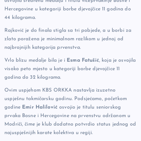
osvojila srebrenu medalju i titulu viceprvakinje Bosne i
Hercegovine u kategoriji borbe djevojčice 11 godina do
44 kilograma.
Rajković je do finala stigla sa tri pobjede, a u borbi za
zlato poražena je minimalnom razlikom u jednoj od
najbrojnijih kategorija prvenstva.
Vrlo blizu medalje bila je i
Esma Fatušić
, koja je osvojila
visoko peto mjesto u kategoriji borbe djevojčice 11
godina do 32 kilograma.
Ovim uspjehom KBS ORKKA nastavlja izuzetno
uspješnu takmičarsku godinu. Podsjećamo, početkom
godine
Emir Halilović
osvojio je titulu seniorskog
prvaka Bosne i Hercegovine na prvenstvu održanom u
Modriči, čime je klub dodatno potvrdio status jednog od
najuspješnijih karate kolektiva u regiji.