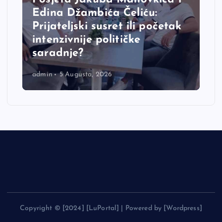
Edina Džambića Čeliću:
Prijateljski susret ili početak
intenzivnije političke
saradnje?
admin
5 Augusta, 2026
Copyright © [2024] [LuPortal] | Powered by [Wordpress]