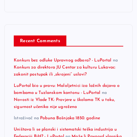
Recent Comments
Konkurs bez odluke Upravnog odbora? - LuPortal
na
Konkurs za direktora JU Centar za kulturu Lukavac:
zakonit postupak ili „skrojeni“ uslovi?
LuPortal bio u pravu: Maloljetnici iza lažnih dojava o
bombama u Tuzlanskom kantonu - LuPortal
na
Novosti iz Vlade TK: Provjere u školama TK u toku,
sigurnost učenika nije ugrožena
Istraživač
na
Pobuna Bošnjaka 1850. godine
Uništava li se planski i sistematski teška industrija u
Federaciji BiH? - LuPortal
na
Može li Pavgord vlasnika