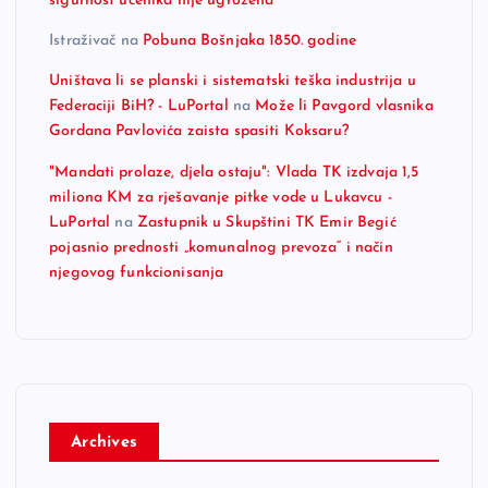
sigurnost učenika nije ugrožena
Istraživač
na
Pobuna Bošnjaka 1850. godine
Uništava li se planski i sistematski teška industrija u
Federaciji BiH? - LuPortal
na
Može li Pavgord vlasnika
Gordana Pavlovića zaista spasiti Koksaru?
"Mandati prolaze, djela ostaju": Vlada TK izdvaja 1,5
miliona KM za rješavanje pitke vode u Lukavcu -
LuPortal
na
Zastupnik u Skupštini TK Emir Begić
pojasnio prednosti „komunalnog prevoza“ i način
njegovog funkcionisanja
Archives