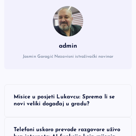
admin
Jasmin Garagić Nezavisni istraživački novinar
N
Misice u posjeti Lukavcu: Sprema li se
a
novi veliki događaj u gradu?
v
Telefoni uskoro prevode razgovore uživo
i