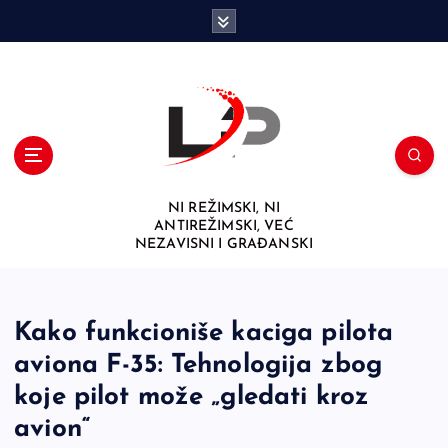
S
k
i
p
t
o
c
o
n
NI REŽIMSKI, NI
t
ANTIREŽIMSKI, VEĆ
e
NEZAVISNI I GRAĐANSKI
n
t
Kako funkcioniše kaciga pilota
aviona F-35: Tehnologija zbog
koje pilot može „gledati kroz
avion“