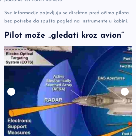
Sve informacije pojavljuju se direktno pred očima pilota,
bez potrebe da spušta pogled na instrumente u kabini.
Pilot može „gledati kroz avion“