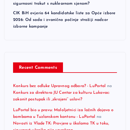
sigurnosni trokut s nuklearnom sjenom?
CIK BiH ovjerio 64 kandidatske liste za Opće izbore
2026: Od sada i zvanično počinje strožiji nadzor
izborne kampanje
Recent Comments
Konkurs bez odluke Upravnog odbora? - LuPortal
na
Konkurs za direktora JU Centar za kulturu Lukavac:
zakonit postupak ili „skrojeni“ uslovi?
LuPortal bio u pravu: Maloljetnici iza lažnih dojava o
bombama u Tuzlanskom kantonu - LuPortal
na
Novosti iz Vlade TK: Provjere u školama TK u toku,