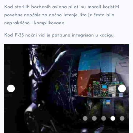
Kod starijih borbenih aviona piloti su morali koristiti
posebne naočale za noćno letenje, što je često bilo
nepraktično i komplikovano.
Kod F-35 noćni vid je potpuno integrisan u kacigu.