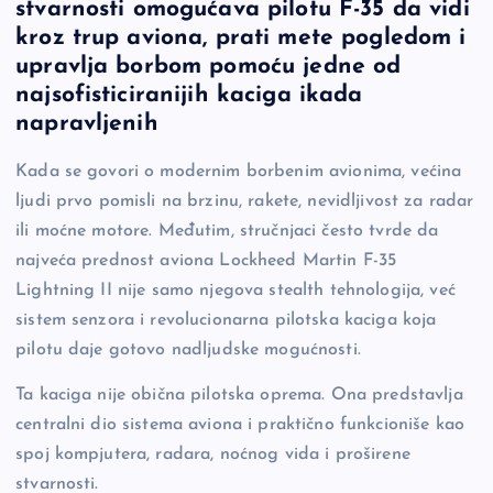
stvarnosti omogućava pilotu F-35 da vidi
e
y
n
e
kroz trup aviona, prati mete pogledom i
b
Li
g
upravlja borbom pomoću jedne od
o
n
er
najsofisticiranijih kaciga ikada
napravljenih
o
k
k
Kada se govori o modernim borbenim avionima, većina
ljudi prvo pomisli na brzinu, rakete, nevidljivost za radar
ili moćne motore. Međutim, stručnjaci često tvrde da
najveća prednost aviona Lockheed Martin F-35
Lightning II nije samo njegova stealth tehnologija, već
sistem senzora i revolucionarna pilotska kaciga koja
pilotu daje gotovo nadljudske mogućnosti.
Ta kaciga nije obična pilotska oprema. Ona predstavlja
centralni dio sistema aviona i praktično funkcioniše kao
spoj kompjutera, radara, noćnog vida i proširene
stvarnosti.