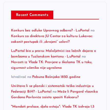
Recent Comments
Konkurs bez odluke Upravnog odbora? - LuPortal
na
Konkurs za direktora JU Centar za kulturu Lukavac:
zakonit postupak ili „skrojeni“ uslovi?
LuPortal bio u pravu: Maloljetnici iza lažnih dojava o
bombama u Tuzlanskom kantonu - LuPortal
na
Novosti iz Vlade TK: Provjere u školama TK u toku,
sigurnost učenika nije ugrožena
Istraživač
na
Pobuna Bošnjaka 1850. godine
Uništava li se planski i sistematski teška industrija u
Federaciji BiH? - LuPortal
na
Može li Pavgord vlasnika
Gordana Pavlovića zaista spasiti Koksaru?
"Mandati prolaze, djela ostaju": Vlada TK izdvaja 1,5