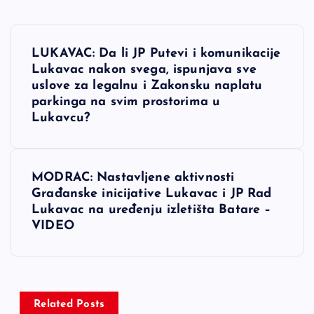
N
LUKAVAC: Da li JP Putevi i komunikacije
a
Lukavac nakon svega, ispunjava sve
uslove za legalnu i Zakonsku naplatu
v
parkinga na svim prostorima u
Lukavcu?
i
g
MODRAC: Nastavljene aktivnosti
Građanske inicijative Lukavac i JP Rad
a
Lukavac na uređenju izletišta Batare –
VIDEO
c
i
Related Posts