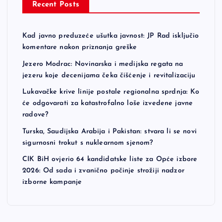
Recent Posts
Kad javno preduzeće ušutka javnost: JP Rad isključio
komentare nakon priznanja greške
Jezero Modrac: Novinarska i medijska regata na
jezeru koje decenijama čeka čišćenje i revitalizaciju
Lukavačke krive linije postale regionalna sprdnja: Ko
će odgovarati za katastrofalno loše izvedene javne
radove?
Turska, Saudijska Arabija i Pakistan: stvara li se novi
sigurnosni trokut s nuklearnom sjenom?
CIK BiH ovjerio 64 kandidatske liste za Opće izbore
2026: Od sada i zvanično počinje strožiji nadzor
izborne kampanje