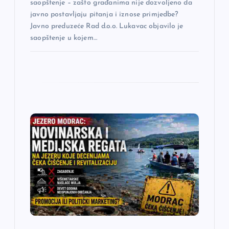
saopštenje – zašto građanima nije dozvoljeno da
javno postavljaju pitanja i iznose primjedbe?
Javno preduzeće Rad d.o.o. Lukavac objavilo je
saopštenje u kojem…