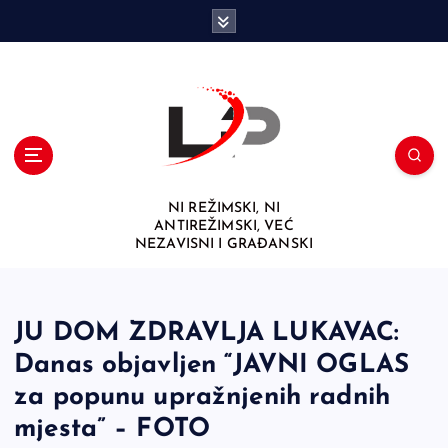
S
k
i
p
t
o
c
o
n
NI REŽIMSKI, NI
t
ANTIREŽIMSKI, VEĆ
e
NEZAVISNI I GRAĐANSKI
n
t
JU DOM ZDRAVLJA LUKAVAC:
Danas objavljen “JAVNI OGLAS
za popunu upražnjenih radnih
mjesta” – FOTO