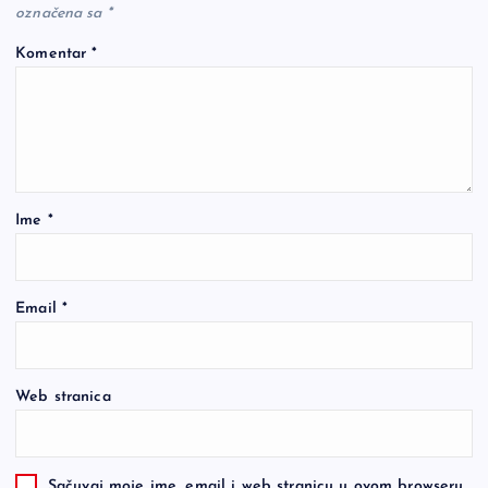
označena sa
*
Komentar
*
Ime
*
Email
*
Web stranica
Sačuvaj moje ime, email i web stranicu u ovom browseru