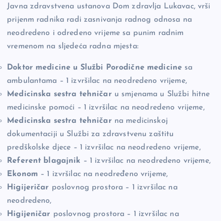
e
y
n
e
Javna zdravstvena ustanova Dom zdravlja Lukavac, vrši
b
Li
g
prijenm radnika radi zasnivanja radnog odnosa na
o
n
er
neodredeno i odredeno vrijeme sa punim radnim
vremenom na sljedeća radna mjesta:
o
k
k
Doktor medicine u Službi Porodične medicine
sa
ambulantama – 1 izvršilac na neodredeno vrijeme,
Medicinska sestra tehničar
u smjenama u Službi hitne
medicinske pomoći – 1 izvršilac na neodredeno vrijeme,
Medicinska sestra tehničar
na medicinskoj
dokumentaciji u Službi za zdravstvenu zaštitu
predškolske djece – 1 izvršilac na neodredeno vrijeme,
Referent blagajnik
– 1 izvršilac na neodredeno vrijeme,
Ekonom
– 1 izvršilac na neodređeno vrijeme,
Higijeričar
poslovnog prostora – 1 izvršilac na
neodredeno,
Higijeničar
poslovnog prostora – 1 izvršilac na