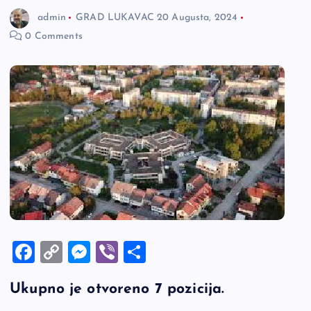
admin
GRAD LUKAVAC
20 Augusta, 2024
0 Comments
F
C
M
Vi
S
a
o
es
b
h
Ukupno je otvoreno 7 pozicija.
c
p
se
er
ar