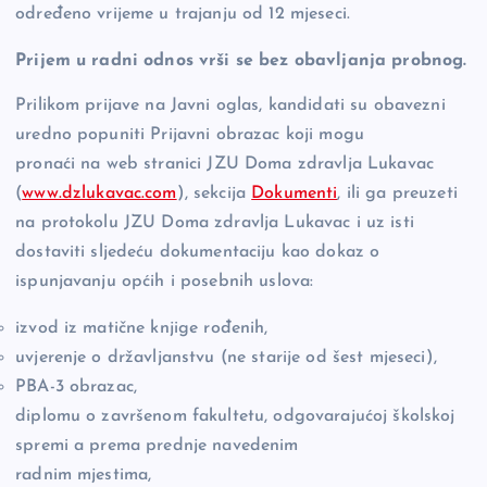
određeno vrijeme u trajanju od 12 mjeseci.
Prijem u radni odnos vrši se bez obavljanja probnog.
Prilikom prijave na Javni oglas, kandidati su obavezni
uredno popuniti Prijavni obrazac koji mogu
pronaći na web stranici JZU Doma zdravlja Lukavac
(
www.dzlukavac.com
), sekcija
Dokumenti
, ili ga preuzeti
na protokolu JZU Doma zdravlja Lukavac i uz isti
dostaviti sljedeću dokumentaciju kao dokaz o
ispunjavanju općih i posebnih uslova:
izvod iz matične knjige rođenih,
uvjerenje o državljanstvu (ne starije od šest mjeseci),
PBA-3 obrazac,
diplomu o završenom fakultetu, odgovarajućoj školskoj
spremi a prema prednje navedenim
radnim mjestima,