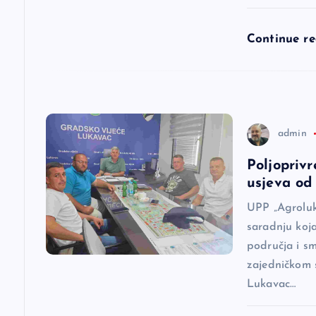
l
Continue r
a
n
a
admin
Poljoprivr
k
usjeva od 
a
UPP „Agroluk
saradnju koj
područja i s
zajedničkom 
Lukavac…