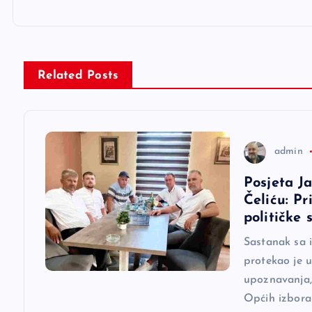
i
g
Related Posts
a
c
admin
i
Posjeta J
Čeliću: Pr
j
političke 
Sastanak sa 
a
protekao je 
upoznavanja, 
č
Općih izbora