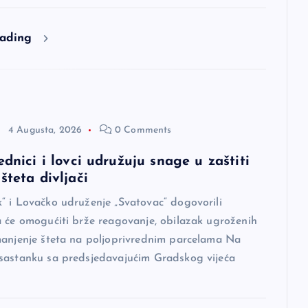
eading
4 Augusta, 2026
0 Comments
ednici i lovci udružuju snage u zaštiti
šteta divljači
“ i Lovačko udruženje „Svatovac“ dogovorili
a će omogućiti brže reagovanje, obilazak ugroženih
manjenje šteta na poljoprivrednim parcelama Na
sastanku sa predsjedavajućim Gradskog vijeća