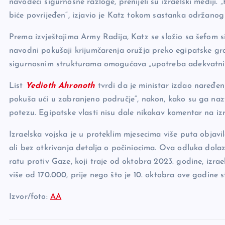
navodeći sigurnosne razloge, prenijeli su izraelski mediji
o
k
biće povrijeđen“, izjavio je Katz tokom sastanka održano
k
Prema izvještajima Army Radija, Katz se složio sa šefom 
navodni pokušaji krijumčarenja oružja preko egipatske grani
sigurnosnim strukturama omogućava „upotreba adekvatnih 
List
Yedioth Ahronoth
tvrdi da je ministar izdao naređen
pokuša ući u zabranjeno područje“, nakon, kako su ga nazv
potezu. Egipatske vlasti nisu dale nikakav komentar na izr
Izraelska vojska je u proteklim mjesecima više puta objavi
ali bez otkrivanja detalja o počiniocima. Ova odluka dolazi
ratu protiv Gaze, koji traje od oktobra 2023. godine, izra
više od 170.000, prije nego što je 10. oktobra ove godine s
Izvor/foto:
AA