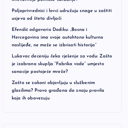
Poljoprivrednici i lovci udružuju snage u zaštiti
usjeva od šteta divljači
Efendić odgovorio Dodiku: „Bosna i
Hercegovina ima svoje autohtono kulturno
naslijeđe, ne može se izbrisati historija“
Lukavac deceniju čeka rješenje za vodu: Zašto
je izabrana skuplja “Fabrika vode” umjesto
sanacije postojeće mreže?
Zašto se zakoni objavljuju u službenim
glasilima? Pravo građana da znaju pravila
koja ih obavezuju