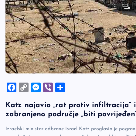
F
C
M
Vi
S
a
o
es
b
h
Katz najavio „rat protiv infiltracija“
c
p
se
er
ar
zabranjeno područje „biti povrijeđen
e
y
n
e
b
Li
g
Izraelski ministar odbrane Israel Katz proglasio je pog
o
n
er