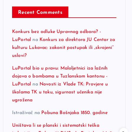
Recent Comments
Konkurs bez odluke Upravnog odbora? -
LuPortal
na
Konkurs za direktora JU Centar za
kulturu Lukavac: zakonit postupak ili „skrojeni“
uslovi?
LuPortal bio u pravu: Maloljetnici iza lažnih
dojava o bombama u Tuzlanskom kantonu -
LuPortal
na
Novosti iz Vlade TK: Provjere u
školama TK u toku, sigurnost učenika nije
ugrožena
Istraživač
na
Pobuna Bošnjaka 1850. godine
Uništava li se planski i sistematski teška