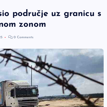
sio područje uz granicu s
jnom zonom
25
0 Comments