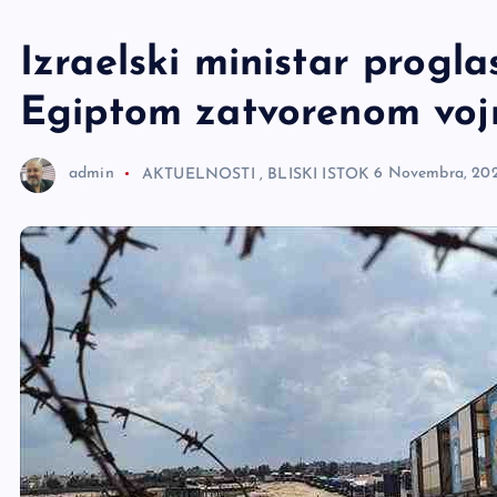
e
r
Izraelski ministar progla
Egiptom zatvorenom vo
admin
AKTUELNOSTI
,
BLISKI ISTOK
6 Novembra, 20