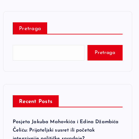
Pretraga
Pretraga
Recent Posts
Posjeta Jakuba Mahovkića i Edina Džambića
Čeliću: Prijateljski susret ili početak
intenzivnije političke saradnje?