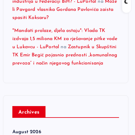
industrija u Federaciji BiH? - LuPortal
na
Može
li Pavgord vlasnika Gordana Pavlovića zaista
spasiti Koksaru?
"Mandati prolaze, djela ostaju": Vlada TK
izdvaja 1,5 miliona KM za rješavanje pitke vode
u Lukavcu - LuPortal
na
Zastupnik u Skupštini
TK Emir Begić pojasnio prednosti „komunalnog
prevoza“ i način njegovog funkcionisanja
Archives
August 2026