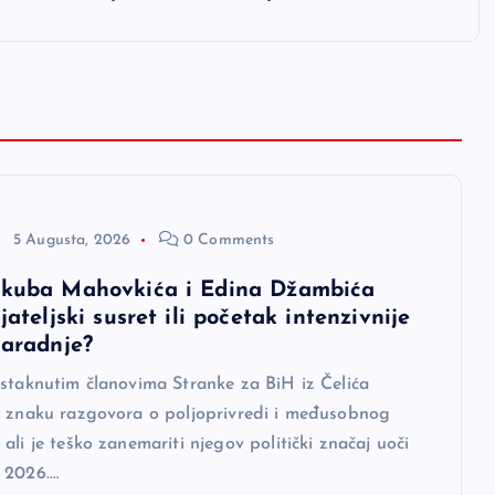
5 Augusta, 2026
0 Comments
akuba Mahovkića i Edina Džambića
ijateljski susret ili početak intenzivnije
saradnje?
istaknutim članovima Stranke za BiH iz Čelića
u znaku razgovora o poljoprivredi i međusobnog
ali je teško zanemariti njegov politički značaj uoči
 2026.…