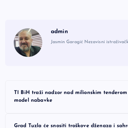
admin
Jasmin Garagić Nezavisni istraživačk
N
TI BiH traži nadzor nad milionskim tenderom 
a
model nabavke
v
Grad Tuzla će snositi troškove dženaza i sa