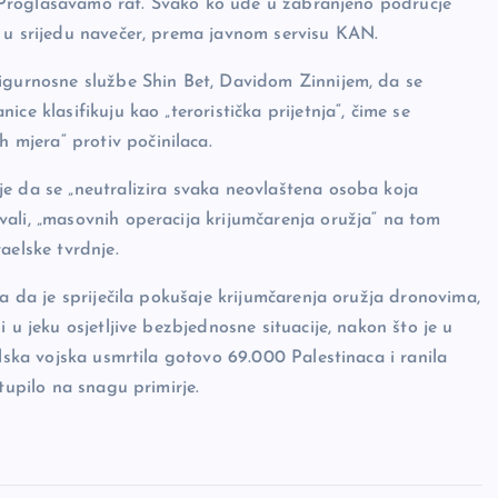
. „Proglašavamo rat. Svako ko uđe u zabranjeno područje
g u srijedu navečer, prema javnom servisu KAN.
sigurnosne službe Shin Bet, Davidom Zinnijem, da se
ce klasifikuju kao „teroristička prijetnja“, čime se
mjera“ protiv počinilaca.
je da se „neutralizira svaka neovlaštena osoba koja
ali, „masovnih operacija krijumčarenja oružja“ na tom
aelske tvrdnje.
la da je spriječila pokušaje krijumčarenja oružja dronovima,
 u jeku osjetljive bezbjednosne situacije, nakon što je u
elska vojska usmrtila gotovo 69.000 Palestinaca i ranila
tupilo na snagu primirje.