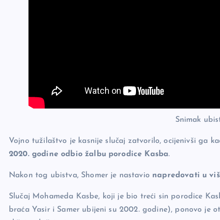
Snimak ubis
Vojno tužilaštvo je kasnije slučaj zatvorilo, ocijenivši ga ka
2020. godine odbio žalbu porodice Kasba
.
Nakon tog ubistva, Shomer je nastavio
napredovati u vi
Slučaj Mohameda Kasbe, koji je bio treći sin porodice Ka
braća Yasir i Samer ubijeni su 2002. godine), ponovo je ot