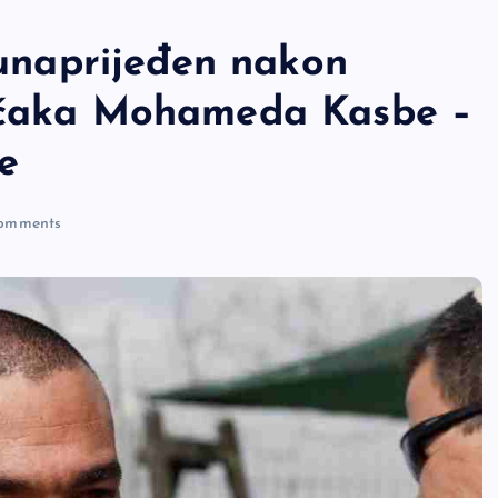
e unaprijeđen nakon
ječaka Mohameda Kasbe –
e
omments