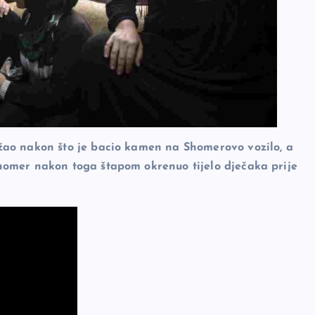
ežao nakon što je bacio kamen na Shomerovo vozilo, a
Shomer nakon toga štapom okrenuo tijelo dječaka prije