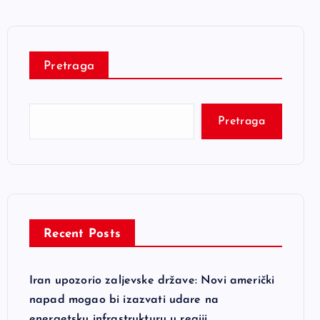
Pretraga
Pretraga
Recent Posts
Iran upozorio zaljevske države: Novi američki
napad mogao bi izazvati udare na
energetsku infrastrukturu u regiji