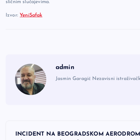
sličnim slučajevima.
Izvor:
YeniSafak
admin
Jasmin Garagić Nezavisni istraživačk
N
INCIDENT NA BEOGRADSKOM AERODROMU: O