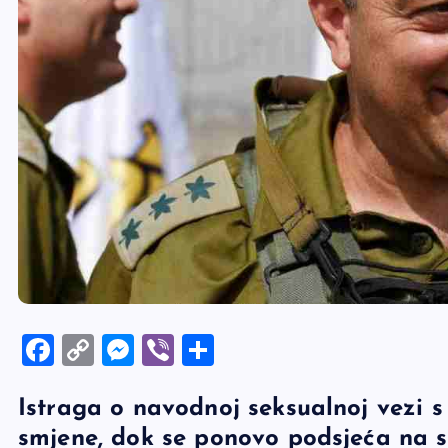
F
C
M
Vi
S
a
o
es
b
h
Istraga o navodnoj seksualnoj vezi
c
p
se
er
ar
smjene, dok se ponovo podsjeća na sl
e
y
n
e