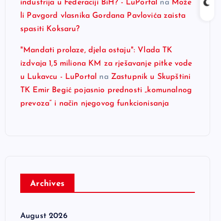
industrija u Federaciji BiH? - LuPortal
na
Može
li Pavgord vlasnika Gordana Pavlovića zaista
spasiti Koksaru?
"Mandati prolaze, djela ostaju": Vlada TK
izdvaja 1,5 miliona KM za rješavanje pitke vode
u Lukavcu - LuPortal
na
Zastupnik u Skupštini
TK Emir Begić pojasnio prednosti „komunalnog
prevoza“ i način njegovog funkcionisanja
Archives
August 2026