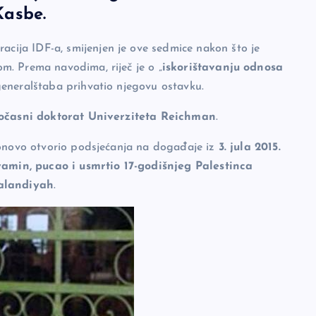
Kasbe.
eracija IDF-a, smijenjen je ove sedmice nakon što je
. Prema navodima, riječ je o „
iskorištavanju odnosa
generalštaba prihvatio njegovu ostavku.
očasni doktorat Univerziteta Reichman
.
ponovo otvorio podsjećanja na događaje iz
3. jula 2015.
min, pucao i usmrtio 17-godišnjeg Palestinca
alandiyah
.