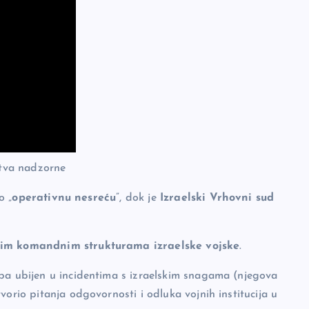
tva nadzorne
o „
operativnu nesreću
”, dok je
Izraelski Vrhovni sud
šim komandnim strukturama izraelske vojske
.
sba ubijen u incidentima s izraelskim snagama (njegova
vorio pitanja odgovornosti i odluka vojnih institucija u