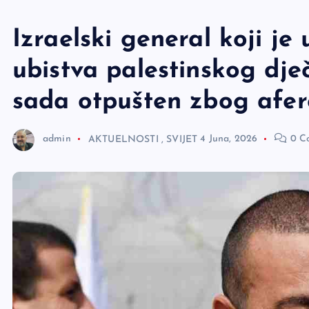
e
r
Izraelski general koji j
ubistva palestinskog d
sada otpušten zbog afer
admin
AKTUELNOSTI
,
SVIJET
4 Juna, 2026
0 C