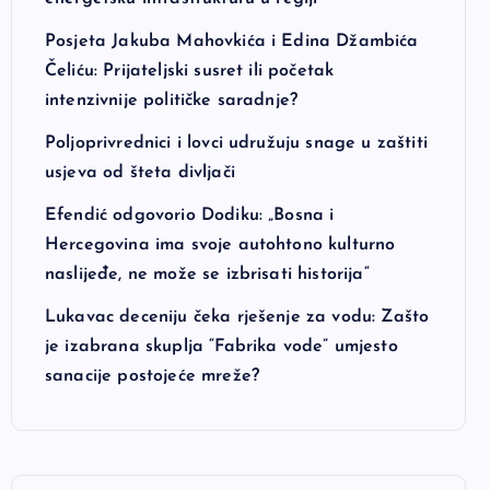
Posjeta Jakuba Mahovkića i Edina Džambića
Čeliću: Prijateljski susret ili početak
intenzivnije političke saradnje?
Poljoprivrednici i lovci udružuju snage u zaštiti
usjeva od šteta divljači
Efendić odgovorio Dodiku: „Bosna i
Hercegovina ima svoje autohtono kulturno
naslijeđe, ne može se izbrisati historija“
Lukavac deceniju čeka rješenje za vodu: Zašto
je izabrana skuplja “Fabrika vode” umjesto
sanacije postojeće mreže?