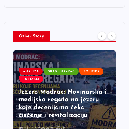
Other Story
ANALIZA
GRAD LUKAVAC
POLITIKA
TURIZAM
Jezero Modrac: Novinarska i
medijska regata na jezeru
koje decenijama čeka
čišćenje i revitalizaciju
admin
7 Augusta, 2026