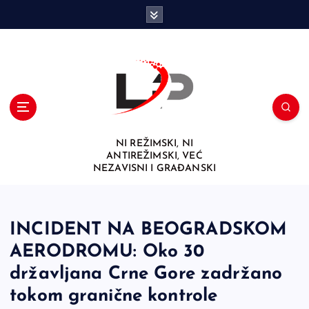
S
k
i
p
t
o
c
o
n
NI REŽIMSKI, NI
t
ANTIREŽIMSKI, VEĆ
e
NEZAVISNI I GRAĐANSKI
n
t
INCIDENT NA BEOGRADSKOM
AERODROMU: Oko 30
državljana Crne Gore zadržano
tokom granične kontrole