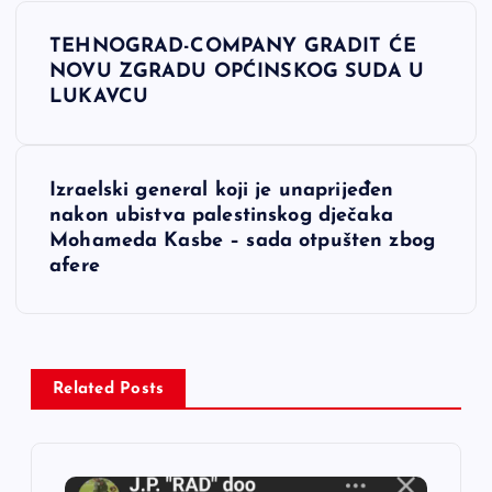
N
TEHNOGRAD-COMPANY GRADIT ĆE
a
NOVU ZGRADU OPĆINSKOG SUDA U
LUKAVCU
v
i
Izraelski general koji je unaprijeđen
nakon ubistva palestinskog dječaka
g
Mohameda Kasbe – sada otpušten zbog
afere
a
c
i
Related Posts
j