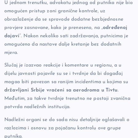
U jednom trenutku, advokatu jednog od putnika nije bio
omogućen pristup zoni granične kontrole, uz
obrazloženje da se sprovode dodatne bezbjednosne
provjere zasnovane, kako je preneseno, na „
određenoj
dojavi
“. Nakon nekoliko sati zadržavanja, putnicima je
omogućeno da nastave dalje kretanje bez dodatnih
mjera.
Slučaj je izazvao reakcije i komentare u regionu, a u
dijelu javnosti pojavile su se i tvrdnje da bi događaj
mogao biti povezan sa ranijim incidentima u kojima su
državljani Srbije vraćeni sa aerodroma u Tivtu
.
Međutim, za takve tvrdnje trenutno ne postoji zvanična
potvrda nadležnih institucija.
Nadležni organi se do sada nisu detaljnije oglašavali o
razlozima i osnovu za pojačanu kontrolu ove grupe
putnika.