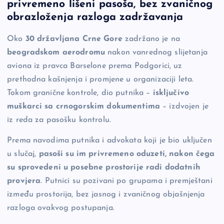
privremeno lišeni pasoša, bez zvaničnog
e
y
n
e
obrazloženja razloga zadržavanja
b
Li
g
Oko
30 državljana Crne Gore
zadržano je na
o
n
er
beogradskom aerodromu
nakon vanrednog slijetanja
o
k
aviona iz pravca Barselone prema Podgorici, uz
k
prethodna kašnjenja i promjene u organizaciji leta.
Tokom granične kontrole, dio putnika –
isključivo
muškarci sa crnogorskim dokumentima
– izdvojen je
iz reda za pasošku kontrolu.
Prema navodima putnika i advokata koji je bio uključen
u slučaj,
pasoši su im privremeno oduzeti, nakon čega
su sprovedeni u posebne prostorije radi dodatnih
provjera
. Putnici su pozivani po grupama i premještani
između prostorija, bez jasnog i zvaničnog objašnjenja
razloga ovakvog postupanja.