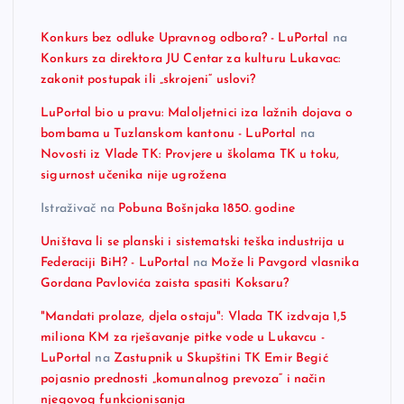
Konkurs bez odluke Upravnog odbora? - LuPortal
na
Konkurs za direktora JU Centar za kulturu Lukavac:
zakonit postupak ili „skrojeni“ uslovi?
LuPortal bio u pravu: Maloljetnici iza lažnih dojava o
bombama u Tuzlanskom kantonu - LuPortal
na
Novosti iz Vlade TK: Provjere u školama TK u toku,
sigurnost učenika nije ugrožena
Istraživač
na
Pobuna Bošnjaka 1850. godine
Uništava li se planski i sistematski teška industrija u
Federaciji BiH? - LuPortal
na
Može li Pavgord vlasnika
Gordana Pavlovića zaista spasiti Koksaru?
"Mandati prolaze, djela ostaju": Vlada TK izdvaja 1,5
miliona KM za rješavanje pitke vode u Lukavcu -
LuPortal
na
Zastupnik u Skupštini TK Emir Begić
pojasnio prednosti „komunalnog prevoza“ i način
njegovog funkcionisanja