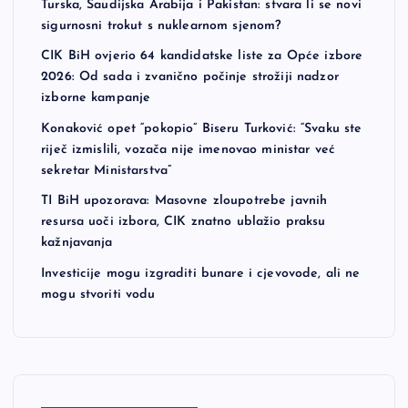
Turska, Saudijska Arabija i Pakistan: stvara li se novi
sigurnosni trokut s nuklearnom sjenom?
CIK BiH ovjerio 64 kandidatske liste za Opće izbore
2026: Od sada i zvanično počinje strožiji nadzor
izborne kampanje
Konaković opet “pokopio” Biseru Turković: “Svaku ste
riječ izmislili, vozača nije imenovao ministar već
sekretar Ministarstva”
TI BiH upozorava: Masovne zloupotrebe javnih
resursa uoči izbora, CIK znatno ublažio praksu
kažnjavanja
Investicije mogu izgraditi bunare i cjevovode, ali ne
mogu stvoriti vodu