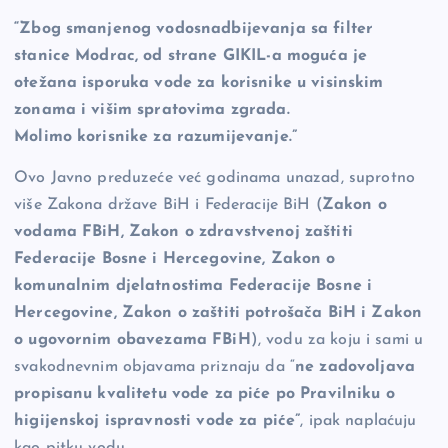
k
“Zbog smanjenog vodosnadbijevanja sa filter
stanice Modrac, od strane GIKIL-a moguća je
otežana isporuka vode za korisnike u visinskim
zonama i višim spratovima zgrada.
Molimo korisnike za razumijevanje.”
Ovo Javno preduzeće već godinama unazad, suprotno
više Zakona države BiH i Federacije BiH (
Zakon o
vodama FBiH, Zakon o zdravstvenoj zaštiti
Federacije Bosne i Hercegovine, Zakon o
komunalnim djelatnostima Federacije Bosne i
Hercegovine, Zakon o zaštiti potrošača BiH i Zakon
o ugovornim obavezama FBiH
), vodu za koju i sami u
svakodnevnim objavama priznaju da “
ne zadovoljava
propisanu kvalitetu vode za piće po Pravilniku o
higijenskoj ispravnosti vode za piće”
, ipak naplaćuju
kao pitku vodu.