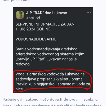
Kršenje ovih zakona može dovesti do pravnih sankcija,
kazni i obaveza preduzeća da poboljšaju kvalitet usluge