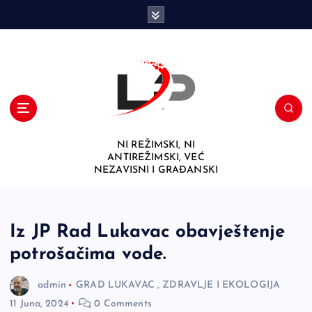
S
k
i
p
t
o
c
o
n
NI REŽIMSKI, NI
t
ANTIREŽIMSKI, VEĆ
e
NEZAVISNI I GRAĐANSKI
n
t
Iz JP Rad Lukavac obavještenje
potrošačima vode.
admin
GRAD LUKAVAC
,
ZDRAVLJE I EKOLOGIJA
11 Juna, 2024
0 Comments