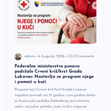
j
a
č
l
a
admin
6 Augusta, 2026
0 Comments
n
Federalno ministarstvo ponovo
podržalo Crveni križ/krst Grada
a
Lukavac: Nastavlja se program njege
i pomoći u kući
k
Program koji Crveni križ/krst Grada Lukavac
uspješno provodi već 12 godina i ove godine dobio
a
je finansijsku podršku Federalnog ministarstva
rada i socijalne politike, čime će biti osiguran