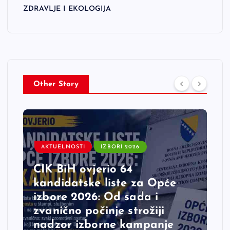
ZDRAVLJE I EKOLOGIJA
Other Story
AKTUELNOSTI
IZBORI 2026
CIK BiH ovjerio 64
kandidatske liste za Opće
izbore 2026: Od sada i
zvanično počinje strožiji
nadzor izborne kampanje