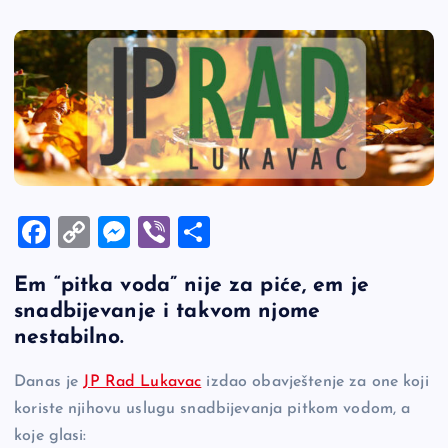
F
C
M
Vi
S
a
o
es
b
h
Em “pitka voda” nije za piće, em je
c
p
se
er
ar
snadbijevanje i takvom njome
e
y
n
e
nestabilno.
b
Li
g
Danas je
JP Rad Lukavac
izdao obavještenje za one koji
o
n
er
koriste njihovu uslugu snadbijevanja pitkom vodom, a
o
k
koje glasi: