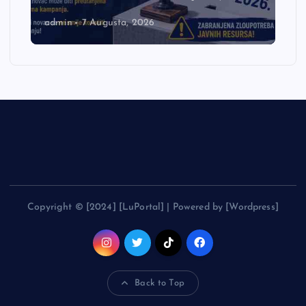
admin
7 Augusta, 2026
Copyright © [2024] [LuPortal] | Powered by [Wordpress]
Back to Top