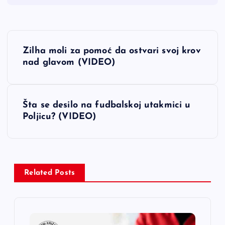
N
Zilha moli za pomoć da ostvari svoj krov
a
nad glavom (VIDEO)
v
Šta se desilo na fudbalskoj utakmici u
i
Poljicu? (VIDEO)
g
a
Related Posts
c
i