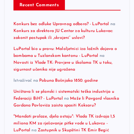
Recent Comments
Konkurs bez odluke Upravnog odbora? - LuPortal
na
Konkurs za direktora JU Centar za kulturu Lukavac:
zakonit postupak ili „skrojeni“ uslovi?
LuPortal bio u pravu: Maloljetnici iza lažnih dojava o
bombama u Tuzlanskom kantonu - LuPortal
na
Novosti iz Vlade TK: Provjere u školama TK u toku,
sigurnost učenika nije ugrožena
Istraživač
na
Pobuna Bošnjaka 1850. godine
Uništava li se planski i sistematski teška industrija u
Federaciji BiH? - LuPortal
na
Može li Pavgord vlasnika
Gordana Pavlovića zaista spasiti Koksaru?
"Mandati prolaze, djela ostaju": Vlada TK izdvaja 1,5
miliona KM za rješavanje pitke vode u Lukavcu -
LuPortal
na
Zastupnik u Skupštini TK Emir Begić