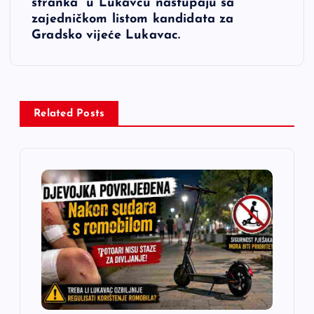
stranka” u Lukavcu nastupaju sa
g
zajedničkom listom kandidata za
Gradsko vijeće Lukavac.
a
c
i
Related Posts
j
a
č
l
a