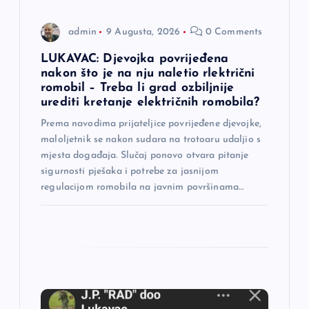
n
admin
9 Augusta, 2026
0 Comments
a
LUKAVAC: Djevojka povrijeđena
nakon što je na nju naletio rlektrični
k
romobil – Treba li grad ozbiljnije
urediti kretanje električnih romobila?
a
Prema navodima prijateljice povrijeđene djevojke,
maloljetnik se nakon sudara na trotoaru udaljio s
mjesta događaja. Slučaj ponovo otvara pitanje
sigurnosti pješaka i potrebe za jasnijom
regulacijom romobila na javnim površinama…