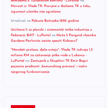
bombama u Tuzlanskom kantonu - LuPortal
na
Novosti iz Vlade TK: Provjere u školama TK u toku,
sigurnost učenika nije ugrožena
Istraživač
na
Pobuna Bošnjaka 1850. godine
Uništava li se planski i sistematski teška industrija u
Federaciji BiH? - LuPortal
na
Može li Pavgord vlasnika
Gordana Pavlovića zaista spasiti Koksaru?
"Mandati prolaze, djela ostaju": Vlada TK izdvaja 1,5
miliona KM za rješavanje pitke vode u Lukavcu -
LuPortal
na
Zastupnik u Skupštini TK Emir Begić
pojasnio prednosti „komunalnog prevoza“ i način
njegovog funkcionisanja