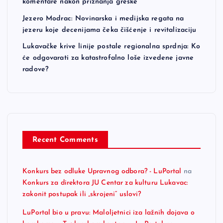
komentare nakon priznanja greške
Jezero Modrac: Novinarska i medijska regata na
jezeru koje decenijama čeka čišćenje i revitalizaciju
Lukavačke krive linije postale regionalna sprdnja: Ko
će odgovarati za katastrofalno loše izvedene javne
radove?
Recent Comments
Konkurs bez odluke Upravnog odbora? - LuPortal
na
Konkurs za direktora JU Centar za kulturu Lukavac:
zakonit postupak ili „skrojeni“ uslovi?
LuPortal bio u pravu: Maloljetnici iza lažnih dojava o