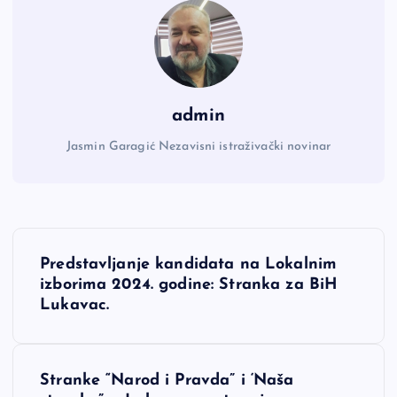
admin
Jasmin Garagić Nezavisni istraživački novinar
N
Predstavljanje kandidata na Lokalnim
a
izborima 2024. godine: Stranka za BiH
Lukavac.
v
i
Stranke “Narod i Pravda” i ‘Naša