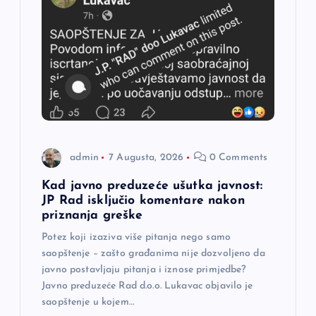
admin
7 Augusta, 2026
0 Comments
Kad javno preduzeće ušutka javnost:
JP Rad isključio komentare nakon
priznanja greške
Potez koji izaziva više pitanja nego samo
saopštenje – zašto građanima nije dozvoljeno da
javno postavljaju pitanja i iznose primjedbe?
Javno preduzeće Rad d.o.o. Lukavac objavilo je
saopštenje u kojem…