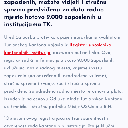
zaposlenih, možete vidjeti i stručnu
e
y
n
e
spremu predviđenu za dato radno
b
Li
g
mjesto hotovo 9.000 zaposlenih u
o
n
er
institucijama TK.
o
k
Ured za borbu protiv korupcije i upravljanje kvalitetom
k
Tuzlanskog kantona objavio je
Registar uposlenika
kantonalnih institucija
, dostupan putem linka. Ovaj
registar sadrži informacije o skoro 9.000 zaposlenih,
uključujući naziv radnog mjesta, vrijeme i vrstu
zaposlenja (na određeno ili neodređeno vrijeme),
stručnu spremu i zvanje, kao i stručnu spremu
predviđenu za određeno radno mjesto te osnovnu platu.
Izrađen je na osnovu Odluke Vlade Tuzlanskog kantona
uz tehničku i stručnu podršku Misije OSCE-a u BiH.
“Objavom ovog registra jača se transparentnost i
otvorenost rada kantonalnih institucija, što je ključni