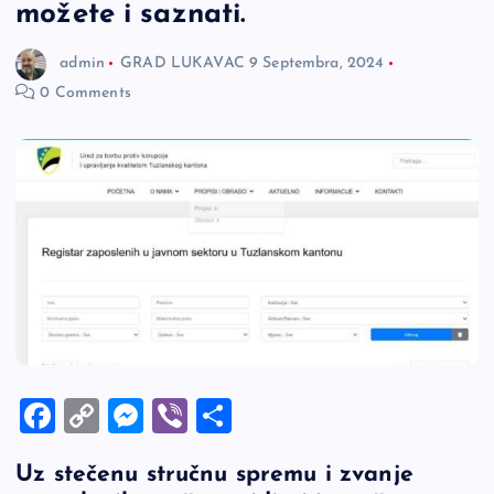
možete i saznati.
admin
GRAD LUKAVAC
9 Septembra, 2024
0 Comments
F
C
M
Vi
S
a
o
es
b
h
Uz stečenu stručnu spremu i zvanje
c
p
se
er
ar