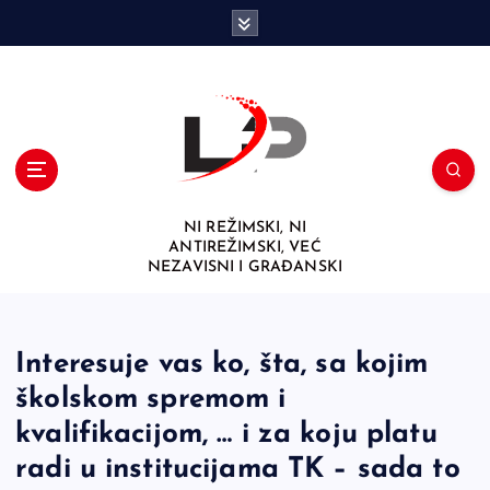
S
k
i
p
t
o
c
o
n
NI REŽIMSKI, NI
t
ANTIREŽIMSKI, VEĆ
e
NEZAVISNI I GRAĐANSKI
n
t
Interesuje vas ko, šta, sa kojim
školskom spremom i
kvalifikacijom, … i za koju platu
radi u institucijama TK – sada to