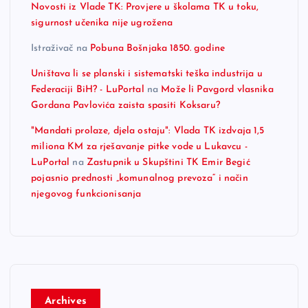
Novosti iz Vlade TK: Provjere u školama TK u toku,
sigurnost učenika nije ugrožena
Istraživač
na
Pobuna Bošnjaka 1850. godine
Uništava li se planski i sistematski teška industrija u
Federaciji BiH? - LuPortal
na
Može li Pavgord vlasnika
Gordana Pavlovića zaista spasiti Koksaru?
"Mandati prolaze, djela ostaju": Vlada TK izdvaja 1,5
miliona KM za rješavanje pitke vode u Lukavcu -
LuPortal
na
Zastupnik u Skupštini TK Emir Begić
pojasnio prednosti „komunalnog prevoza“ i način
njegovog funkcionisanja
Archives