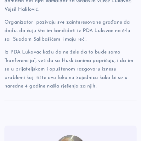
domaćin biti njrn kamdidat za Gradsko vijeće Lukavac,
Vejsil Halilović.
Organizatori pozivaju sve zainteresovane građane da
dođu, da čuju šta im kandidati iz PDA Luksvac na črlu
sa Suadom Salibašićem imaju reći.
Iz PDA Lukavac kažu da ne žele da to bude samo
“konferencija”, već da sa Huskićanima popričaju, i da im
se u prijateljskom i opuštenom razgovoru iznesu
problemi koji tište ovu lokalnu zajednicu kako bi se u
naredne 4 godine našla rješenja za njih.