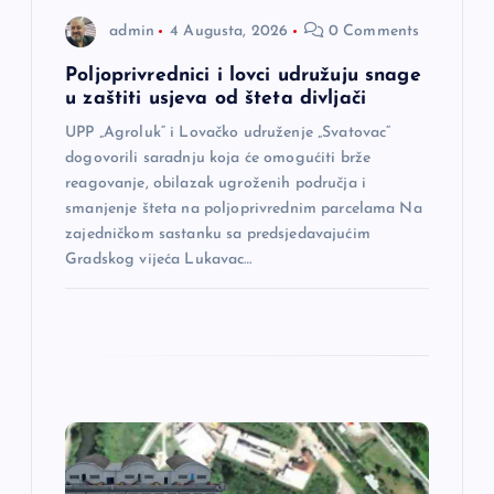
n
admin
4 Augusta, 2026
0 Comments
a
Poljoprivrednici i lovci udružuju snage
u zaštiti usjeva od šteta divljači
k
UPP „Agroluk“ i Lovačko udruženje „Svatovac“
a
dogovorili saradnju koja će omogućiti brže
reagovanje, obilazak ugroženih područja i
smanjenje šteta na poljoprivrednim parcelama Na
zajedničkom sastanku sa predsjedavajućim
Gradskog vijeća Lukavac…