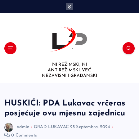
S
k
i
p
t
o
c
o
n
NI REŽIMSKI, NI
t
ANTIREŽIMSKI, VEĆ
e
NEZAVISNI I GRAĐANSKI
n
t
HUSKIĆI: PDA Lukavac vrčeras
posjećuje ovu mjesnu zajednicu
admin
GRAD LUKAVAC
25 Septembra, 2024
0 Comments