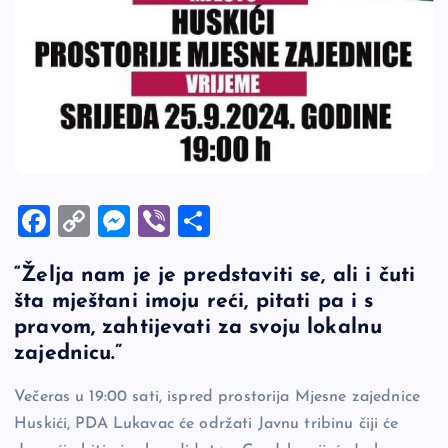
F
C
M
Vi
S
a
o
es
b
h
“Želja nam je je predstaviti se, ali i čuti
c
p
se
er
ar
šta mještani imoju reći, pitati pa i s
e
y
n
e
pravom, zahtijevati za svoju lokalnu
b
Li
g
zajednicu.”
o
n
er
Večeras u 19:00 sati, ispred prostorija Mjesne zajednice
o
k
Huskići, PDA Lukavac će održati Javnu tribinu čiji će
k