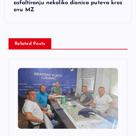
g
asfaltiranju nekoliko dionica puteva kroz
ovu MZ
a
c
i
Related Posts
j
a
č
l
a