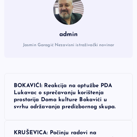
admin
Jasmin Garagić Nezavisni istraživački novinar
N
BOKAVIĆI: Reakcija na optužbe PDA
a
Lukavac o sprečavanju korištenja
prostorija Doma kulture Bokavići u
v
svrhu održavanja predizbornog skupa.
i
KRUŠEVICA: Počinju radovi na