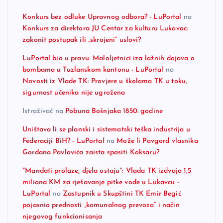
Konkurs bez odluke Upravnog odbora? - LuPortal
na
Konkurs za direktora JU Centar za kulturu Lukavac:
zakonit postupak ili „skrojeni“ uslovi?
LuPortal bio u pravu: Maloljetnici iza lažnih dojava o
bombama u Tuzlanskom kantonu - LuPortal
na
Novosti iz Vlade TK: Provjere u školama TK u toku,
sigurnost učenika nije ugrožena
Istraživač
na
Pobuna Bošnjaka 1850. godine
Uništava li se planski i sistematski teška industrija u
Federaciji BiH? - LuPortal
na
Može li Pavgord vlasnika
Gordana Pavlovića zaista spasiti Koksaru?
"Mandati prolaze, djela ostaju": Vlada TK izdvaja 1,5
miliona KM za rješavanje pitke vode u Lukavcu -
LuPortal
na
Zastupnik u Skupštini TK Emir Begić
pojasnio prednosti „komunalnog prevoza“ i način
njegovog funkcionisanja