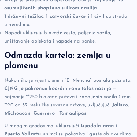
osumnjičenih uhapšeno u širom nasilja
.
1 državni tužilac, 1 zatvorski čuvar i 1 civil
su stradali
u neredima.
Napadi uključuju blokade cesta, paljenje vozila,
uništavanje objekata i napade na banke.
Odmazda kartela: zemlja u
plamenu
Nakon što je vijest o smrti “El Mencha” postala poznata,
CJNG je pokrenuo koordiniranu talas nasilja
—
najmanje **250 blokada puteva i zapaljenih vozila širom
**20 od 32 meksičke savezne države, uključujući
Jalisco,
Michoacán, Guerrero i Tamaulipas
.
U mnogim gradovima, uključujući
Guadalajaran
i
Puerto Vallartu
, snimci su pokazivali guste oblake dima