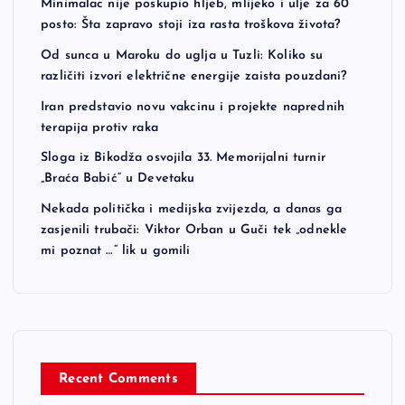
Minimalac nije poskupio hljeb, mlijeko i ulje za 60
posto: Šta zapravo stoji iza rasta troškova života?
Od sunca u Maroku do uglja u Tuzli: Koliko su
različiti izvori električne energije zaista pouzdani?
Iran predstavio novu vakcinu i projekte naprednih
terapija protiv raka
Sloga iz Bikodža osvojila 33. Memorijalni turnir
„Braća Babić“ u Devetaku
Nekada politička i medijska zvijezda, a danas ga
zasjenili trubači: Viktor Orban u Guči tek „odnekle
mi poznat …“ lik u gomili
Recent Comments