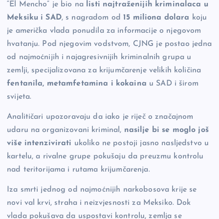
“El Mencho” je bio na
listi najtraženijih kriminalaca u
Meksiku i SAD
, s nagradom od
15 miliona dolara
koju
je američka vlada ponudila za informacije o njegovom
hvatanju. Pod njegovim vodstvom, CJNG je postao jedna
od najmoćnijih i najagresivnijih kriminalnih grupa u
zemlji, specijalizovana za krijumčarenje velikih količina
fentanila, metamfetamina i kokaina
u SAD i širom
svijeta.
Analitičari upozoravaju da iako je riječ o značajnom
udaru na organizovani kriminal,
nasilje bi se moglo još
više intenzivirati
ukoliko ne postoji jasno nasljedstvo u
kartelu, a rivalne grupe pokušaju da preuzmu kontrolu
nad teritorijama i rutama krijumčarenja.
Iza smrti jednog od najmoćnijih narkobosova krije se
novi val krvi, straha i neizvjesnosti za Meksiko. Dok
vlada pokušava da uspostavi kontrolu, zemlja se