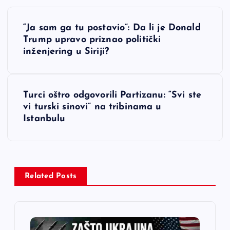
N
“Ja sam ga tu postavio”: Da li je Donald
a
Trump upravo priznao politički
inženjering u Siriji?
v
i
Turci oštro odgovorili Partizanu: “Svi ste
vi turski sinovi” na tribinama u
g
Istanbulu
a
c
Related Posts
i
j