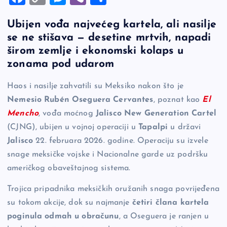
a
o
es
b
h
Ubijen vođa najvećeg kartela, ali nasilje
c
p
se
er
ar
se ne stišava — desetine mrtvih, napadi
e
y
n
e
širom zemlje i ekonomski kolaps u
b
Li
g
zonama pod udarom
o
n
er
Haos i nasilje zahvatili su Meksiko nakon što je
o
k
Nemesio Rubén Oseguera Cervantes
, poznat kao
El
k
Mencho
, vođa moćnog
Jalisco New Generation Cartel
(CJNG), ubijen u vojnoj operaciji u
Tapalpi
u državi
Jalisco
22. februara 2026. godine. Operaciju su izvele
snage meksičke vojske i Nacionalne garde uz podršku
američkog obaveštajnog sistema.
Trojica pripadnika meksičkih oružanih snaga povrijeđena
su tokom akcije, dok su najmanje
četiri člana kartela
poginula odmah u obračunu
, a Oseguera je ranjen u