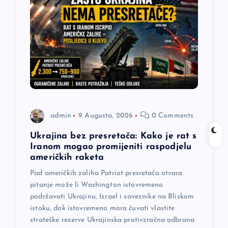
a
č
l
a
n
admin
9 Augusta, 2026
0 Comments
a
Ukrajina bez presretača: Kako je rat s
Iranom mogao promijeniti raspodjelu
američkih raketa
k
Pad američkih zaliha Patriot presretača otvara
a
pitanje može li Washington istovremeno
podržavati Ukrajinu, Izrael i saveznike na Bliskom
istoku, dok istovremeno mora čuvati vlastite
strateške rezerve Ukrajinska protivzračna odbrana