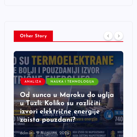
Other Story
ANALIZA
NAUKA I TEHNOLOGIJA
Od sunca u Maroku do uglja
u Tuzli: Koliko su različiti
izvori električne energije
zaista pouzdani?
admin
9 Augusta, 2026