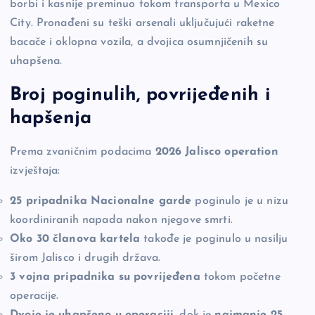
borbi i kasnije preminuo tokom transporta u Mexico
City. Pronađeni su teški arsenali uključujući raketne
bacače i oklopna vozila, a dvojica osumnjičenih su
uhapšena.
Broj poginulih, povrijeđenih i
hapšenja
Prema zvaničnim podacima
2026 Jalisco operation
izvještaja:
25 pripadnika Nacionalne garde
poginulo je u nizu
koordiniranih napada nakon njegove smrti.
Oko 30 članova kartela
takođe je poginulo u nasilju
širom Jalisco i drugih država.
3 vojna pripadnika su povrijeđena
tokom početne
operacije.
Dvoje je uhapšeno u operaciji
, dok je
najmanje 25