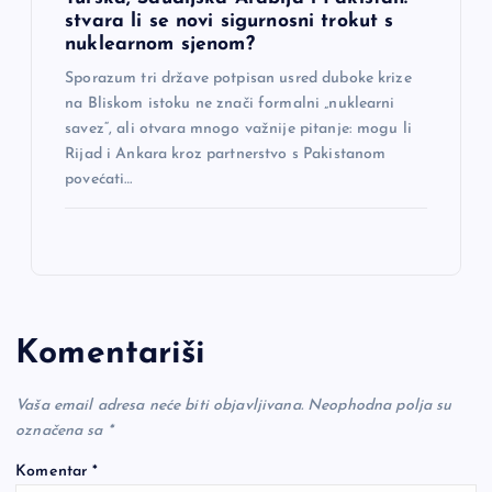
stvara li se novi sigurnosni trokut s
nuklearnom sjenom?
Sporazum tri države potpisan usred duboke krize
na Bliskom istoku ne znači formalni „nuklearni
savez“, ali otvara mnogo važnije pitanje: mogu li
Rijad i Ankara kroz partnerstvo s Pakistanom
povećati…
Komentariši
Vaša email adresa neće biti objavljivana.
Neophodna polja su
označena sa
*
Komentar
*