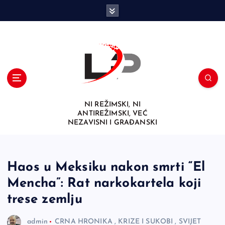
S
k
i
p
t
o
c
o
n
NI REŽIMSKI, NI
t
ANTIREŽIMSKI, VEĆ
e
NEZAVISNI I GRAĐANSKI
n
t
Haos u Meksiku nakon smrti “El
Mencha”: Rat narkokartela koji
trese zemlju
admin
CRNA HRONIKA
,
KRIZE I SUKOBI
,
SVIJET