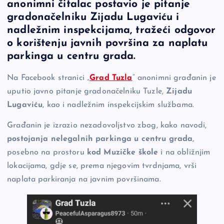
anonimni čitalac postavio je pitanje
e
y
n
e
gradonačelniku Zijadu Lugaviću i
b
Li
g
nadležnim inspekcijama, tražeći odgovor
o
n
er
o korištenju javnih površina za naplatu
parkinga u centru grada.
o
k
k
Na Facebook stranici „
Grad Tuzla
“ anonimni građanin je
uputio javno pitanje gradonačelniku Tuzle,
Zijadu
Lugaviću
, kao i nadležnim inspekcijskim službama.
Građanin je izrazio nezadovoljstvo zbog, kako navodi,
postojanja nelegalnih parkinga u centru grada
,
posebno na prostoru
kod Muzičke škole
i na obližnjim
lokacijama, gdje se, prema njegovim tvrdnjama, vrši
naplata parkiranja na javnim površinama.