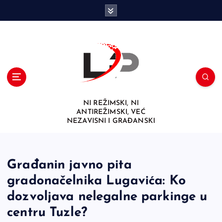
S
k
i
p
t
o
c
o
n
NI REŽIMSKI, NI
t
ANTIREŽIMSKI, VEĆ
e
NEZAVISNI I GRAĐANSKI
n
t
Građanin javno pita
gradonačelnika Lugavića: Ko
dozvoljava nelegalne parkinge u
centru Tuzle?