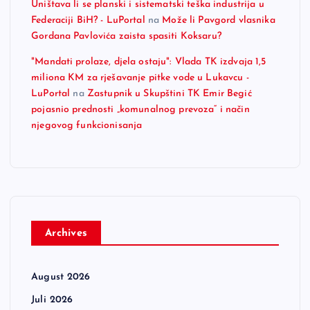
Uništava li se planski i sistematski teška industrija u
Federaciji BiH? - LuPortal
na
Može li Pavgord vlasnika
Gordana Pavlovića zaista spasiti Koksaru?
"Mandati prolaze, djela ostaju": Vlada TK izdvaja 1,5
miliona KM za rješavanje pitke vode u Lukavcu -
LuPortal
na
Zastupnik u Skupštini TK Emir Begić
pojasnio prednosti „komunalnog prevoza“ i način
njegovog funkcionisanja
Archives
August 2026
Juli 2026