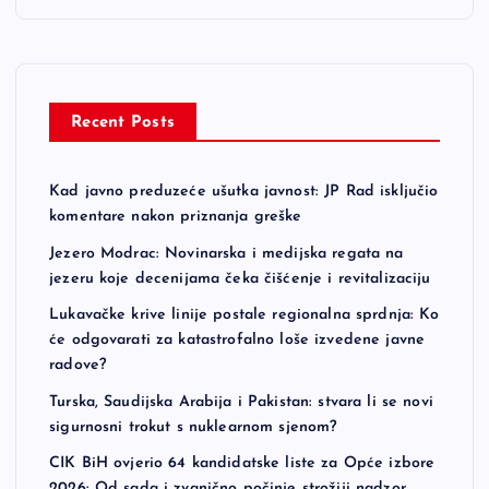
Recent Posts
Kad javno preduzeće ušutka javnost: JP Rad isključio
komentare nakon priznanja greške
Jezero Modrac: Novinarska i medijska regata na
jezeru koje decenijama čeka čišćenje i revitalizaciju
Lukavačke krive linije postale regionalna sprdnja: Ko
će odgovarati za katastrofalno loše izvedene javne
radove?
Turska, Saudijska Arabija i Pakistan: stvara li se novi
sigurnosni trokut s nuklearnom sjenom?
CIK BiH ovjerio 64 kandidatske liste za Opće izbore
2026: Od sada i zvanično počinje strožiji nadzor