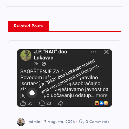
a
c
Related Posts
i
j
a
č
l
a
n
admin
7 Augusta, 2026
0 Comments