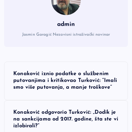
admin
Jasmin Garagić Nezavisni istraživački novinar
N
Konaković iznio podatke o službenim
a
putovanjima i kritikovao Turković: “Imali
smo više putovanja, a manje troškove”
v
i
Konaković odgovorio Turković: „Dodik je
na sankcijama od 2017. godine, šta ste vi
g
izlobirali?“