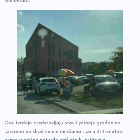
komentaru.
Ove tvrdnje predstavljaju stav i pitanje građanina
izneseno na društvenim mrežama i za njih trenutno
nema zvanične potvrde nadležnih institucija.