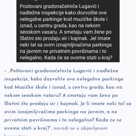
– „Poštovani gradonačelniče Lugavić i nadležne
inspekcije, kako dozvolite ove nelegalne parkinge
kod Muzičke škole i iznad, u centru grada, kao na
nekom seoskom vašaru? A smetaju vam žene po
Slatini što prodaju sir i kajmak. Je li imate neki tal sa
ovim iznajmljivačima parkinga na javnim, a ne
privatnim površinama i to nelegalno? Kada će se
ovome stati u kraj?“
, navodi se u objavljenom