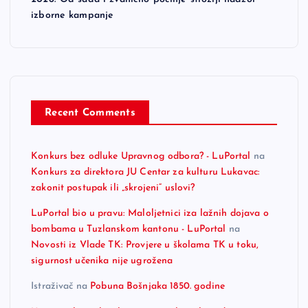
izborne kampanje
Recent Comments
Konkurs bez odluke Upravnog odbora? - LuPortal
na
Konkurs za direktora JU Centar za kulturu Lukavac:
zakonit postupak ili „skrojeni“ uslovi?
LuPortal bio u pravu: Maloljetnici iza lažnih dojava o
bombama u Tuzlanskom kantonu - LuPortal
na
Novosti iz Vlade TK: Provjere u školama TK u toku,
sigurnost učenika nije ugrožena
Istraživač
na
Pobuna Bošnjaka 1850. godine