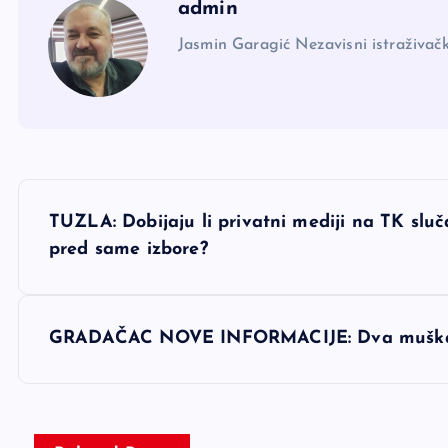
admin
Jasmin Garagić Nezavisni istraživačk
N
TUZLA: Dobijaju li privatni mediji na TK sl
a
pred same izbore?
v
GRADAČAC NOVE INFORMACIJE: Dva muškarc
i
g