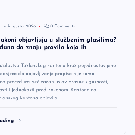
4 Augusta, 2026
0 Comments
zakoni objavljuju u službenim glasilima?
đana da znaju pravila koja ih
u
užilaštvo Tuzlanskog kantona kroz pojednostavljeno
odsjeća da objavljivanje propisa nije samo
na procedura, već važan uslov pravne sigurnosti,
osti i jednakosti pred zakonom. Kantonalno
uzlanskog kantona objavilo…
eading