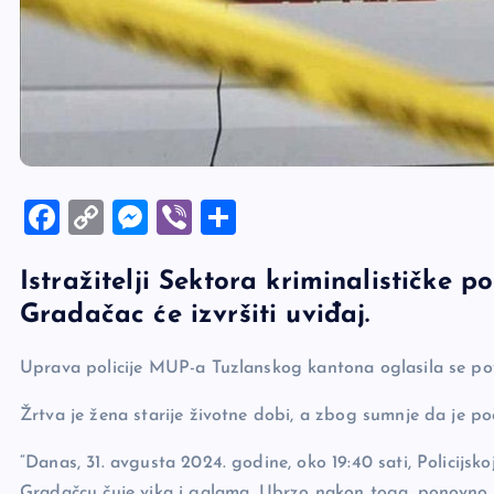
F
C
M
Vi
S
a
o
es
b
h
Istražitelji Sektora kriminalističke 
c
p
se
er
ar
Gradačac će izvršiti uviđaj.
e
y
n
e
b
Li
g
Uprava policije MUP-a Tuzlanskog kantona oglasila se po
o
n
er
Žrtva je žena starije životne dobi, a zbog sumnje da je po
o
k
k
“Danas, 31. avgusta 2024. godine, oko 19:40 sati, Policijsko
Gradačcu čuje vika i galama. Ubrzo nakon toga, ponovno je 