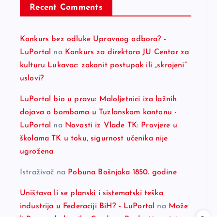
Recent Comments
Konkurs bez odluke Upravnog odbora? -
LuPortal
na
Konkurs za direktora JU Centar za
kulturu Lukavac: zakonit postupak ili „skrojeni“
uslovi?
LuPortal bio u pravu: Maloljetnici iza lažnih
dojava o bombama u Tuzlanskom kantonu -
LuPortal
na
Novosti iz Vlade TK: Provjere u
školama TK u toku, sigurnost učenika nije
ugrožena
Istraživač
na
Pobuna Bošnjaka 1850. godine
Uništava li se planski i sistematski teška
industrija u Federaciji BiH? - LuPortal
na
Može