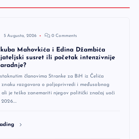
5 Augusta, 2026
0 Comments
akuba Mahovkića i Edina Džambića
ijateljski susret ili početak intenzivnije
saradnje?
istaknutim članovima Stranke za BiH iz Čelića
u znaku razgovora o poljoprivredi i međusobnog
ali je teško zanemariti njegov politički značaj uoči
 2026.…
eading