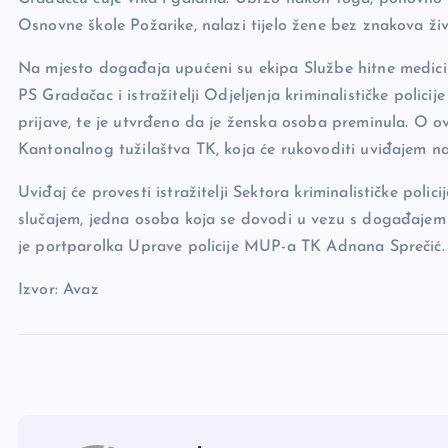
Osnovne škole Požarike, nalazi tijelo žene bez znakova živ
Na mjesto događaja upućeni su ekipa Službe hitne medicin
PS Gradačac i istražitelji Odjeljenja kriminalističke polic
prijave, te je utvrđeno da je ženska osoba preminula. O o
Kantonalnog tužilaštva TK, koja će rukovoditi uviđajem na 
Uviđaj će provesti istražitelji Sektora kriminalističke pol
slučajem, jedna osoba koja se dovodi u vezu s događajem p
je portparolka Uprave policije MUP-a TK Adnana Sprečić.
Izvor: Avaz