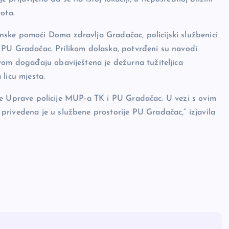
ota.
ske pomoći Doma zdravlja Gradačac, policijski službenici
ije PU Gradačac. Prilikom dolaska, potvrđeni su navodi
vom događaju obaviještena je dežurna tužiteljica
licu mjesta.
icije Uprave policije MUP-a TK i PU Gradačac. U vezi s ovim
rivedena je u službene prostorije PU Gradačac,” izjavila