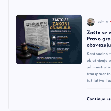
n
a
admin
Zašto se 
k
Pravo gra
obavezuj
a
Kantonalno t
objašnjenje p
administrativ
transparentn
tužilaštvo T
Continue r