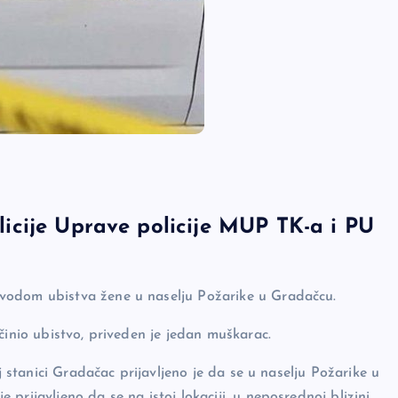
policije Uprave policije MUP TK-a i PU
vodom ubistva žene u naselju Požarike u Gradačcu.
činio ubistvo, priveden je jedan muškarac.
j stanici Gradačac prijavljeno je da se u naselju Požarike u
prijavljeno da se na istoj lokaciji, u neposrednoj blizini