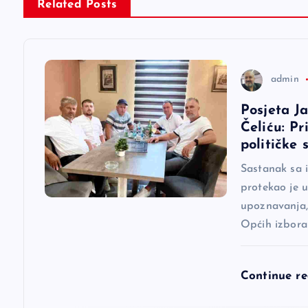
Related Posts
a
c
admin
i
Posjeta J
Čeliću: Pr
j
političke 
Sastanak sa 
a
protekao je 
upoznavanja, 
č
Općih izbora
l
Continue r
a