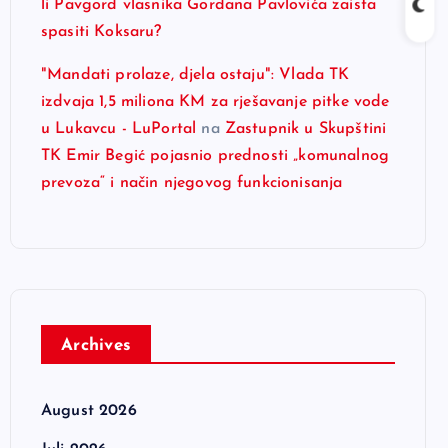
li Pavgord vlasnika Gordana Pavlovića zaista
spasiti Koksaru?
"Mandati prolaze, djela ostaju": Vlada TK
izdvaja 1,5 miliona KM za rješavanje pitke vode
u Lukavcu - LuPortal
na
Zastupnik u Skupštini
TK Emir Begić pojasnio prednosti „komunalnog
prevoza“ i način njegovog funkcionisanja
Archives
August 2026