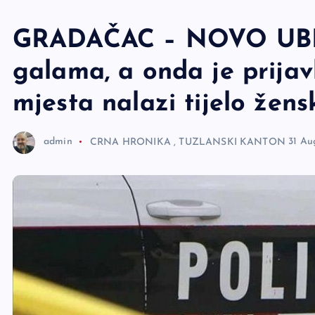
e
r
GRADAČAC – NOVO UBIST
galama, a onda je prijav
mjesta nalazi tijelo žens
admin
CRNA HRONIKA
,
TUZLANSKI KANTON
31 Au