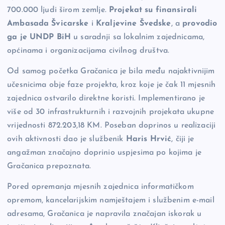
700.000 ljudi širom zemlje.
Projekat su finansirali
Ambasada Švicarske
i
Kraljevine Švedske
, a
provodio
ga je UNDP BiH
u saradnji sa lokalnim zajednicama,
općinama i organizacijama civilnog društva.
Od samog početka Gračanica je bila među najaktivnijim
učesnicima obje faze projekta, kroz koje je čak 11 mjesnih
zajednica ostvarilo direktne koristi. Implementirano je
više od 30 infrastrukturnih i razvojnih projekata ukupne
vrijednosti 872.203,18 KM. Poseban doprinos u realizaciji
ovih aktivnosti dao je službenik
Haris Hrvić
, čiji je
angažman značajno doprinio uspjesima po kojima je
Gračanica prepoznata.
Pored opremanja mjesnih zajednica informatičkom
opremom, kancelarijskim namještajem i službenim e-mail
adresama, Gračanica je napravila značajan iskorak u