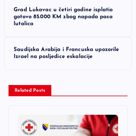
N
Grad Lukavac u četiri godine isplatio
a
gotovo 85.000 KM zbog napada pasa
lutalica
v
i
Saudijska Arabija i Francuska upozorile
Izrael na posljedice eskalacije
g
a
c
Related Posts
i
j