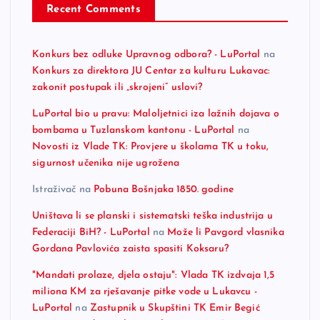
Recent Comments
Konkurs bez odluke Upravnog odbora? - LuPortal
na
Konkurs za direktora JU Centar za kulturu Lukavac:
zakonit postupak ili „skrojeni“ uslovi?
LuPortal bio u pravu: Maloljetnici iza lažnih dojava o
bombama u Tuzlanskom kantonu - LuPortal
na
Novosti iz Vlade TK: Provjere u školama TK u toku,
sigurnost učenika nije ugrožena
Istraživač
na
Pobuna Bošnjaka 1850. godine
Uništava li se planski i sistematski teška industrija u
Federaciji BiH? - LuPortal
na
Može li Pavgord vlasnika
Gordana Pavlovića zaista spasiti Koksaru?
"Mandati prolaze, djela ostaju": Vlada TK izdvaja 1,5
miliona KM za rješavanje pitke vode u Lukavcu -
LuPortal
na
Zastupnik u Skupštini TK Emir Begić