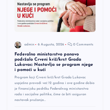
a
č
l
a
admin
6 Augusta, 2026
0 Comments
n
Federalno ministarstvo ponovo
a
podržalo Crveni križ/krst Grada
Lukavac: Nastavlja se program njege
i pomoći u kući
k
Program koji Crveni križ/krst Grada Lukavac
a
uspješno provodi već 12 godina i ove godine dobio
je finansijsku podršku Federalnog ministarstva
rada i socijalne politike, čime će biti osiguran
nastavak pružanja…