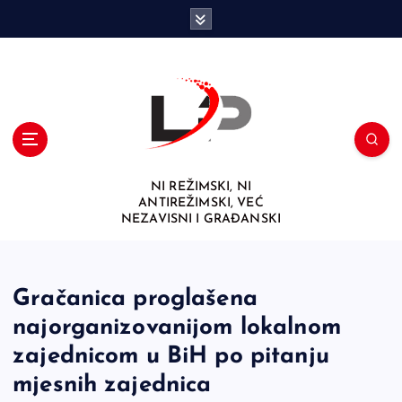
S
k
i
p
t
o
c
o
n
NI REŽIMSKI, NI
t
ANTIREŽIMSKI, VEĆ
e
NEZAVISNI I GRAĐANSKI
n
t
Gračanica proglašena
najorganizovanijom lokalnom
zajednicom u BiH po pitanju
mjesnih zajednica