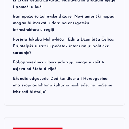
križ/krst Grada Lukavac: Nastavlja se program njege
i pomoći u kući
Iran upozorio zaljevske države: Novi američki napad
mogao bi izazvati udare na energetsku
infrastrukturu u regiji
Posjeta Jakuba Mahovkića i Edina Džambića Čeliću:
Prijateljski susret ili početak intenzivnije političke
saradnje?
Poljoprivrednici i lovci udružuju snage u zaštiti
usjeva od šteta divljači
Efendić odgovorio Dodiku: „Bosna i Hercegovina
ima svoje autohtono kulturno naslijeđe, ne može se
izbrisati historija“