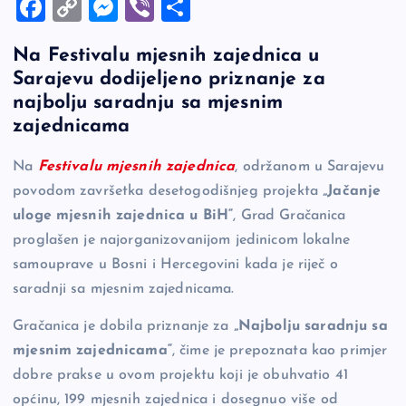
F
C
M
Vi
S
a
o
es
b
h
Na Festivalu mjesnih zajednica u
c
p
se
er
ar
Sarajevu dodijeljeno priznanje za
e
y
n
e
najbolju saradnju sa mjesnim
b
Li
g
zajednicama
o
n
er
Na
Festivalu mjesnih zajednica
, održanom u Sarajevu
o
k
povodom završetka desetogodišnjeg projekta
„Jačanje
k
uloge mjesnih zajednica u BiH“
, Grad Gračanica
proglašen je najorganizovanijom jedinicom lokalne
samouprave u Bosni i Hercegovini kada je riječ o
saradnji sa mjesnim zajednicama.
Gračanica je dobila priznanje za
„Najbolju saradnju sa
mjesnim zajednicama“
, čime je prepoznata kao primjer
dobre prakse u ovom projektu koji je obuhvatio 41
općinu, 199 mjesnih zajednica i dosegnuo više od