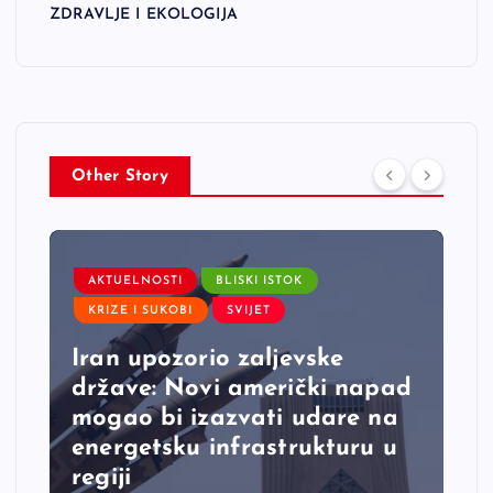
ZDRAVLJE I EKOLOGIJA
Other Story
AKTUELNOSTI
BLISKI ISTOK
KRIZE I SUKOBI
SVIJET
Iran upozorio zaljevske
države: Novi američki napad
mogao bi izazvati udare na
energetsku infrastrukturu u
regiji