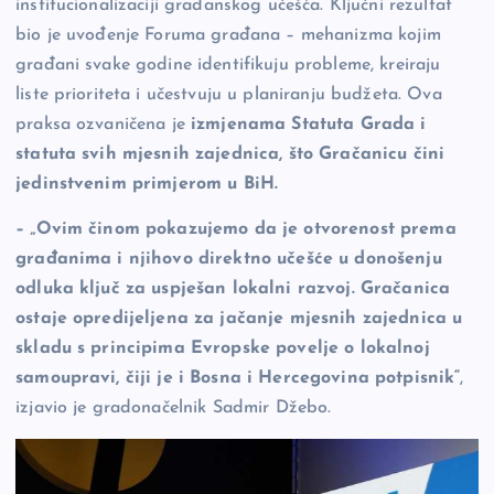
institucionalizaciji građanskog učešća. Ključni rezultat
bio je uvođenje Foruma građana – mehanizma kojim
građani svake godine identifikuju probleme, kreiraju
liste prioriteta i učestvuju u planiranju budžeta. Ova
praksa ozvaničena je
izmjenama Statuta Grada i
statuta svih mjesnih zajednica, što Gračanicu čini
jedinstvenim primjerom u BiH.
– „Ovim činom pokazujemo da je otvorenost prema
građanima i njihovo direktno učešće u donošenju
odluka ključ za uspješan lokalni razvoj. Gračanica
ostaje opredijeljena za jačanje mjesnih zajednica u
skladu s principima Evropske povelje o lokalnoj
samoupravi, čiji je i Bosna i Hercegovina potpisnik“
,
izjavio je gradonačelnik Sadmir Džebo.