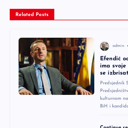
g
Related Posts
a
c
admin
i
Efendić o
ima svoje
j
se izbrisat
Predsjednik 
a
Predsjedništ
kulturnom na
č
BiH i kandid
l
Continue r