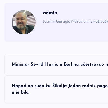
admin
Jasmin Garagić Nezavisni istraživačk
N
Ministar Sevlid Hurtić u Berlinu učestvovao 
a
v
Napad na rudniku Šikulje: Jedan radnik pog
nije bilo.
i