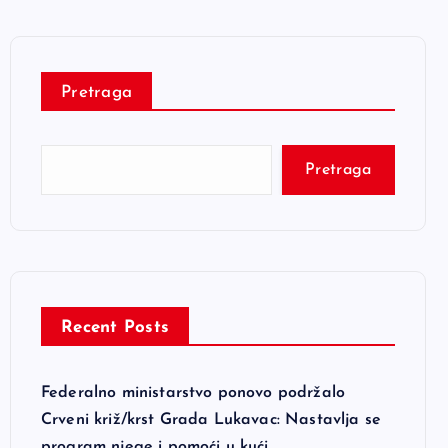
Pretraga
Pretraga
Recent Posts
Federalno ministarstvo ponovo podržalo
Crveni križ/krst Grada Lukavac: Nastavlja se
program njege i pomoći u kući