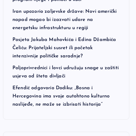
Iran upozorio zaljevske države: Novi američki
napad mogao bi izazvati udare na
energetsku infrastrukturu u regiji
Posjeta Jakuba Mahovkića i Edina Džambića
Čeliću: Prijateljski susret ili početak
intenzivnije političke saradnje?
Poljoprivrednici i lovci udružuju snage u zaštiti
usjeva od šteta divljači
Efendić odgovorio Dodiku: „Bosna i
Hercegovina ima svoje autohtono kulturno
naslijeđe, ne može se izbrisati historija“