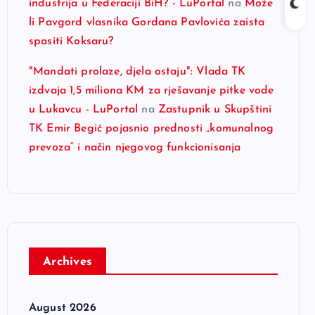
industrija u Federaciji BiH? - LuPortal
na
Može
li Pavgord vlasnika Gordana Pavlovića zaista
spasiti Koksaru?
"Mandati prolaze, djela ostaju": Vlada TK
izdvaja 1,5 miliona KM za rješavanje pitke vode
u Lukavcu - LuPortal
na
Zastupnik u Skupštini
TK Emir Begić pojasnio prednosti „komunalnog
prevoza“ i način njegovog funkcionisanja
Archives
August 2026