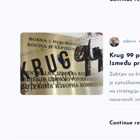
a
n
a
admin
Krug 99 p
k
Između pr
a
Zahtjev za h
je optužbama 
na strategiju
nezavisnih in
Continue r