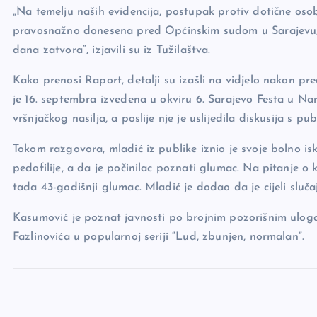
„Na temelju naših evidencija, postupak protiv dotične oso
o
k
pravosnažno donesena pred Općinskim sudom u Sarajevu, 
k
dana zatvora“, izjavili su iz Tužilaštva.
Kako prenosi Raport, detalji su izašli na vidjelo nakon pr
je 16. septembra izvedena u okviru 6. Sarajevo Festa u N
vršnjačkog nasilja, a poslije nje je uslijedila diskusija s pu
Tokom razgovora, mladić iz publike iznio je svoje bolno is
pedofilije, a da je počinilac poznati glumac. Na pitanje o
tada 43-godišnji glumac. Mladić je dodao da je cijeli sluča
Kasumović je poznat javnosti po brojnim pozorišnim ulogam
Fazlinovića u popularnoj seriji “Lud, zbunjen, normalan”.