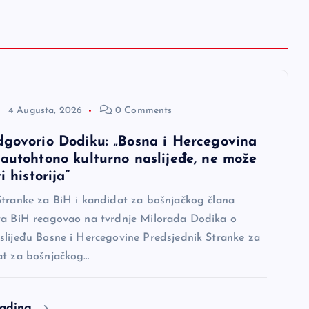
4 Augusta, 2026
0 Comments
dgovorio Dodiku: „Bosna i Hercegovina
 autohtono kulturno naslijeđe, ne može
i historija“
Stranke za BiH i kandidat za bošnjačkog člana
va BiH reagovao na tvrdnje Milorada Dodika o
slijeđu Bosne i Hercegovine Predsjednik Stranke za
at za bošnjačkog…
eading