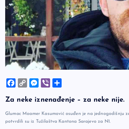
F
C
M
Vi
S
a
o
es
b
h
Za neke iznenađenje – za neke nije.
c
p
se
er
ar
e
y
n
e
Glumac Moamer Kasumović osuđen je na jednogodišnju za
b
Li
g
potvrdili su iz Tužilaštva Kantona Sarajevo za N1.
o
n
er