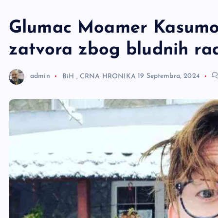
e
r
Glumac Moamer Kasumov
zatvora zbog bludnih rad
admin
BiH
,
CRNA HRONIKA
19 Septembra, 2024