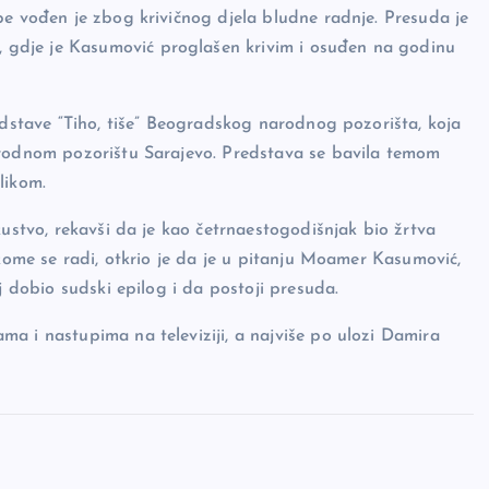
be vođen je zbog krivičnog djela bludne radnje. Presuda je
gdje je Kasumović proglašen krivim i osuđen na godinu
edstave “Tiho, tiše” Beogradskog narodnog pozorišta, koja
arodnom pozorištu Sarajevo. Predstava se bavila temom
blikom.
kustvo, rekavši da je kao četrnaestogodišnjak bio žrtva
 kome se radi, otkrio je da je u pitanju Moamer Kasumović,
j dobio sudski epilog i da postoji presuda.
a i nastupima na televiziji, a najviše po ulozi Damira